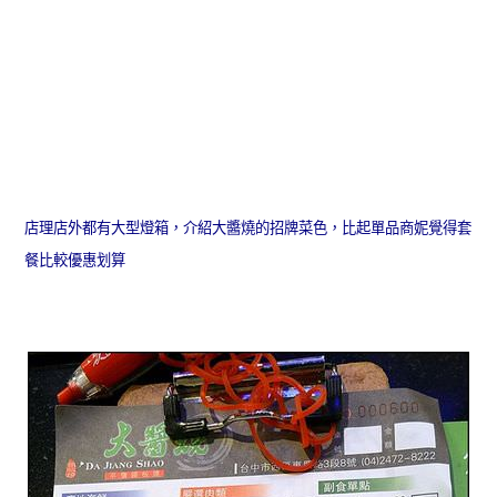
店理店外都有大型燈箱，介紹大醬燒的招牌菜色，比起單品商妮覺得套
餐比較優惠划算