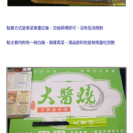
點餐方式是拿菜單畫記後，交給師傅即可，沒有低消限制
點主餐均附有一碗白飯、兩樣青菜，湯品飲料則是無限量吃到飽