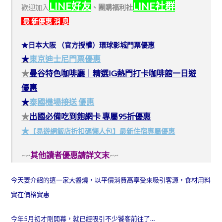
LINE好友
LINE社群
歡迎加入
、
團購福利社
最 新優惠 消 息
★日本大阪 （官方授權）環球影城門票優惠
★
東京迪士尼門票優惠
★
曼谷特色咖啡廳｜精選IG熱門打卡咖啡館一日遊
優惠
★
泰國機場接送 優惠
★
出國必備吃到飽網卡 專屬95折優惠
★
【易遊網飯店折扣碼懶人包】最新住宿專屬優惠
~~
其他讀者優惠請詳文末
~~
今天要介紹的這一家大醬燒，以平價消費高享受來吸引客源，食材用料
實在價格實惠
今年5月初才剛開幕，就已經吸引不少饕客前往了…