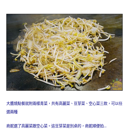
大醬燒點餐就附兩樣青菜，共有高麗菜、豆芽菜、空心菜三款，可以任
選兩種
商妮選了高麗菜跟空心菜。這豆芽菜是別桌的，商妮順便拍…