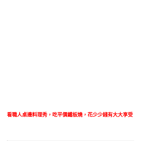
看職人桌邊
料理
秀，吃平價鐵板燒，花少少錢有大大享受