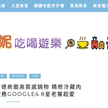
美食
大里美食
網購宅配伴手禮
東海美食
美食懶
2023-05-17
美食
愛吃食記
火鍋
崇德商圈高質感鍋物 精修冷藏肉
務GOOGLE4.8星老饕超愛