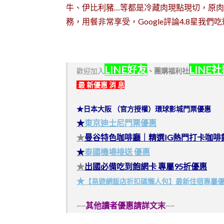
牛、伊比利豬…等都是冷藏肉現點現切，原肉
務，用餐非常享受，Google評論4.8星我
LINE好友
LINE
歡迎加入
、
團購福利社
最 新優惠 消 息
★日本大阪 （官方授權）環球影城門票優惠
★
東京迪士尼門票優惠
★
曼谷特色咖啡廳｜精選IG熱門打卡咖啡
★
泰國機場接送 優惠
★
出國必備吃到飽網卡 專屬95折優惠
★
【易遊網飯店折扣碼懶人包】最新住宿專屬
~~
其他讀者優惠請詳文末
~~