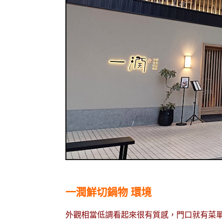
一潤鮮切鍋物 環境
外觀相當低調看起來很有質感，門口就有菜