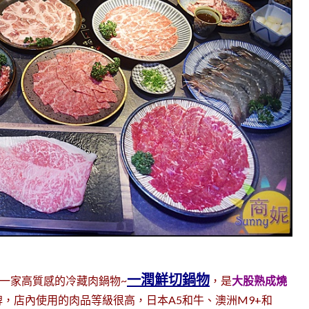
一潤鮮切鍋物
開一家高質感的冷藏肉鍋物~
，是
大股熟成燒
，店內使用的肉品等級很高，日本A5和牛、澳洲M9+和