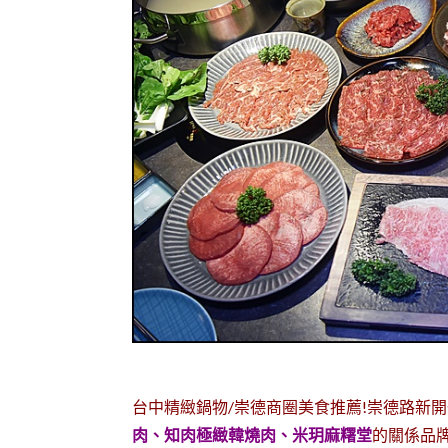
台中精緻鍋物/崇德商圈美食推薦!崇德路新
肉、知肉極緻韓燒肉、米玥麻糬堂
的關係品牌