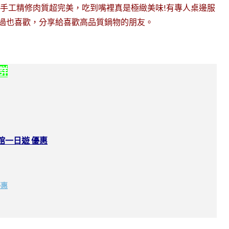
手工精修肉質超完美，吃到嘴裡真是極緻美味!有專人桌邊服
們吃過也喜歡，分享給喜歡高品質鍋物的朋友。
社群
館一日遊 優惠
優惠