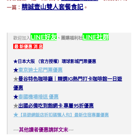
精誠壹山雙人套餐食記
一篇：
。
LINE好友
LINE社群
歡迎加入
、
團購福利社
最 新優惠 消 息
★日本大阪 （官方授權）環球影城門票優惠
★
東京迪士尼門票優惠
★
曼谷特色咖啡廳｜精選IG熱門打卡咖啡館一日遊
優惠
★
泰國機場接送 優惠
★
出國必備吃到飽網卡 專屬95折優惠
★
【易遊網飯店折扣碼懶人包】最新住宿專屬優惠
~~
其他讀者優惠請詳文末
~~