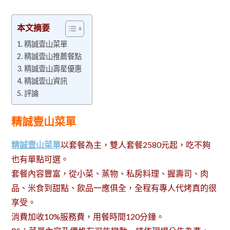
本文摘要
精誠壹山菜單
精誠壹山推薦餐點
精誠壹山壽星優惠
精誠壹山資訊
評論
精誠壹山菜單
精誠壹山菜單
以套餐為主，雙人套餐2580元起，吃不夠
也有單點可選。
套餐內容豐富，從小菜、蒸物、私房料理、握壽司、肉
品、米食到甜點、飲品一應俱全，全程有專人代烤真的很
享受。
消費加收10%服務費，用餐時間120分鐘。