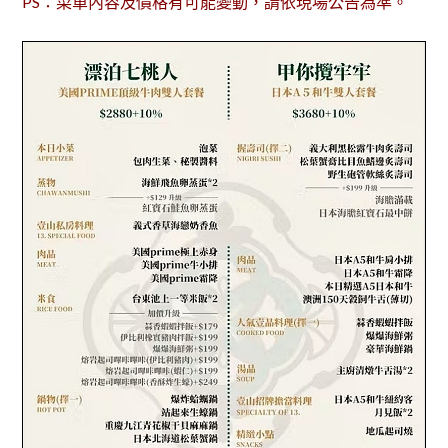
PS：菜單內容及價格有可能變動，請依現場公告為準。