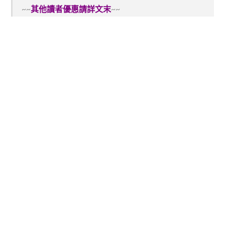
~~
其他讀者優惠請詳文末
~~