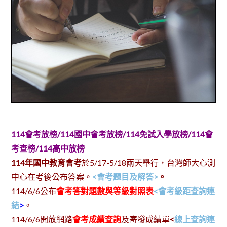
114會考放榜/
114國中
會考放榜/114免試入學放榜/114會
考查榜/114高中放榜
114年國中教育會考
於5/17-5/18兩天舉行，台灣師大心測
中心在考後公布答案。
<會考題目及解答>
。
114/6/6公布
會考答對題數與等級對照表
<會考級距查詢連
結
>
。
114/6/6開放網路
會考成績查詢
及寄發成績單
<
線上查詢連