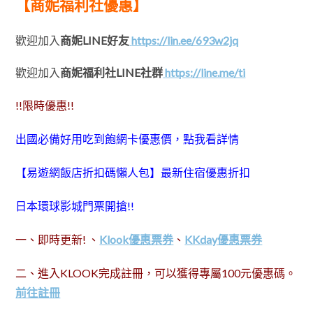
【商妮福利社優惠】
歡迎加入
商妮LINE好友
https://lin.ee/693w2jq
歡迎加入
商妮福利社LINE社群
https://line.me/ti
!!限時優惠!!
出國必備好用吃到飽網卡優惠價，點我看詳情
【易遊網飯店折扣碼懶人包】最新住宿優惠折扣
日本環球影城門票開搶!!
一、即時更新! 、
Klook優惠票券
、
KKday優惠票券
二、進入KLOOK完成註冊，可以獲得專屬100元優惠碼。
前往註冊