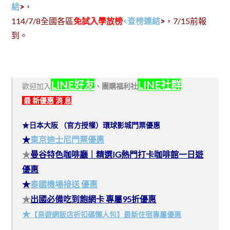
結
>
，
114/7/8全國各區
免試入學放榜
<查榜連結
>
，7/15前報
到。
LINE好友
LINE社群
歡迎加入
、
團購福利社
最 新優惠 消 息
★日本大阪 （官方授權）環球影城門票優惠
★
東京迪士尼門票優惠
★
曼谷特色咖啡廳｜精選IG熱門打卡咖啡館一日遊
優惠
★
泰國機場接送 優惠
★
出國必備吃到飽網卡 專屬95折優惠
★
【易遊網飯店折扣碼懶人包】最新住宿專屬優惠