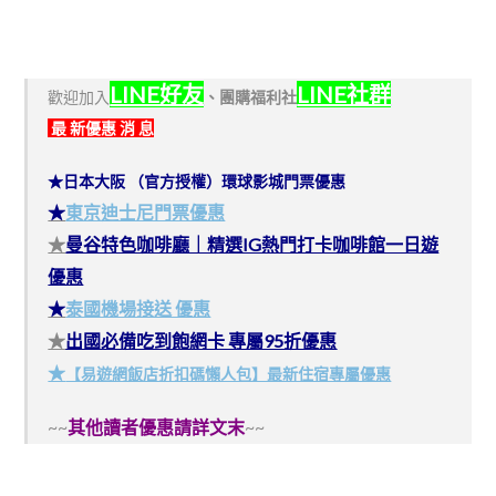
LINE好友
LINE社群
歡迎加入
、
團購福利社
最 新優惠 消 息
★日本大阪 （官方授權）環球影城門票優惠
★
東京迪士尼門票優惠
★
曼谷特色咖啡廳｜精選IG熱門打卡咖啡館一日遊
優惠
★
泰國機場接送 優惠
★
出國必備吃到飽網卡 專屬95折優惠
★
【易遊網飯店折扣碼懶人包】最新住宿專屬優惠
~~
其他讀者優惠請詳文末
~~