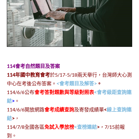
114會考自然題目及答案
114年國中教育會考
於5/17-5/18兩天舉行，台灣師大心測
中心在考後公布答案。
<會考題目及解答>
。
114/6/6公布
會考答對題數與等級對照表
<會考級距查詢連
結
>
。
114/6/6開放網路
會考成績查詢
及寄發成績單
<
線上查詢連
結
>
，
114/7/8全國各區
免試入學放榜
<查榜連結
>
，7/15前報
到。