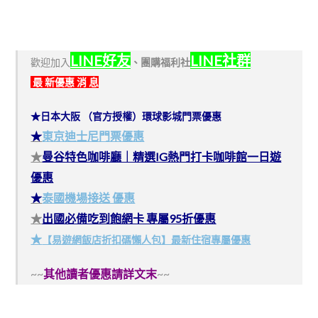
LINE好友
LINE社群
歡迎加入
、
團購福利社
最 新優惠 消 息
★日本大阪 （官方授權）環球影城門票優惠
★
東京迪士尼門票優惠
★
曼谷特色咖啡廳｜精選IG熱門打卡咖啡館一日遊
優惠
★
泰國機場接送 優惠
★
出國必備吃到飽網卡 專屬95折優惠
★
【易遊網飯店折扣碼懶人包】最新住宿專屬優惠
~~
其他讀者優惠請詳文末
~~