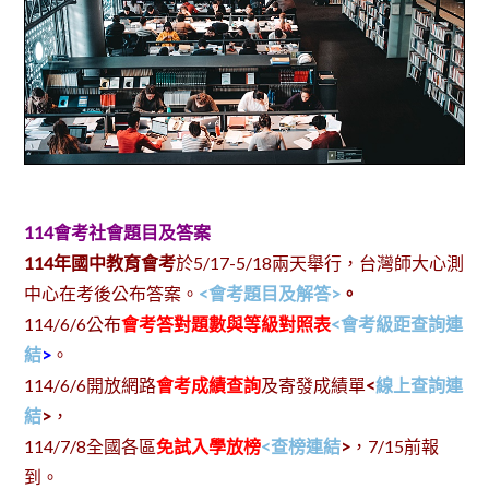
114會考社會題目及答案
114年國中教育會考
於5/17-5/18兩天舉行，台灣師大心測
中心在考後公布答案。
<會考題目及解答>
。
114/6/6公布
會考答對題數與等級對照表
<會考級距查詢連
結
>
。
114/6/6開放網路
會考成績查詢
及寄發成績單
<
線上查詢連
結
>
，
114/7/8全國各區
免試入學放榜
<查榜連結
>
，7/15前報
到。