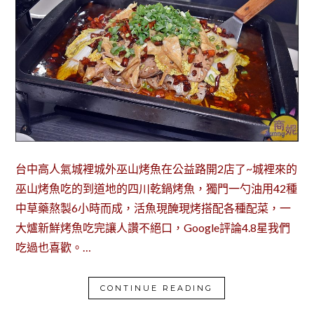
台中高人氣城裡城外巫山烤魚在公益路開2店了~城裡來的
巫山烤魚吃的到道地的四川乾鍋烤魚，獨門一勺油用42種
中草藥熬製6小時而成，活魚現醃現烤搭配各種配菜，一
大爐新鮮烤魚吃完讓人讚不絕口，Google評論4.8星我們
吃過也喜歡。…
CONTINUE READING