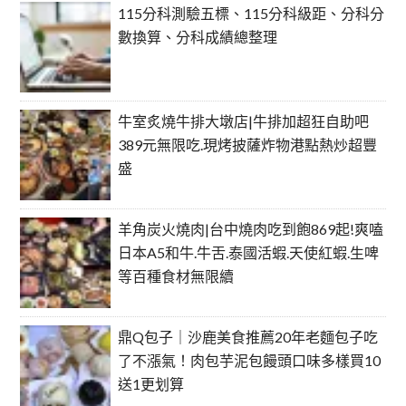
115分科測驗五標、115分科級距、分科分
數換算、分科成績總整理
牛室炙燒牛排大墩店|牛排加超狂自助吧
389元無限吃.現烤披薩炸物港點熱炒超豐
盛
羊角炭火燒肉|台中燒肉吃到飽869起!爽嗑
日本A5和牛.牛舌.泰國活蝦.天使紅蝦.生啤
等百種食材無限續
鼎Q包子｜沙鹿美食推薦20年老麵包子吃
了不漲氣！肉包芋泥包饅頭口味多樣買10
送1更划算