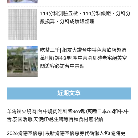
114分科測驗五標、114分科級距、分科分
數換算、分科成績總整理
吃茶三千| 網友大讚台中特色茶飲店超過
萬則好評4.8星!空中茶園紅磚老宅絕美空
間遊客必訪台中景點
近期文章
羊角炭火燒肉|台中燒肉吃到飽869起!爽嗑日本A5和牛.牛
舌.泰國活蝦.天使紅蝦.生啤等百種食材無限續
2026肯德基優惠| 最新肯德基優惠券代碼懶人包(隨時更