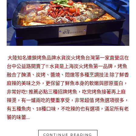
大陸知名連鎖烤魚品牌水貨炭火烤魚台灣第一家直營店在
台中公益路開賣了!! 水貨是上海炭火烤魚第一品牌，烤魚
融合了醃漬、炭烤、醬燒、悶燉等多種烹調技法 除了鮮香
麻辣的美味之外，更保留了鮮魚本身的軟嫩與膠原蛋白，
非常好吃! 推薦必點三種招牌烤魚，吃完烤魚接著再上麻
辣燙，有一爐兩吃的雙重享受，非常超值 烤魚選項很多，
有五種魚肉、18種口味，不吃辣的也有選項，滿足所有老
饕的味蕾…
CONTINUE READING