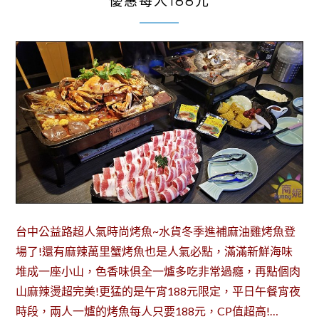
優惠每人188元
台中公益路超人氣時尚烤魚~水貨冬季進補麻油雞烤魚登
場了!還有麻辣萬里蟹烤魚也是人氣必點，滿滿新鮮海味
堆成一座小山，色香味俱全一爐多吃非常過癮，再點個肉
山麻辣燙超完美!更猛的是午宵188元限定，平日午餐宵夜
時段，兩人一爐的烤魚每人只要188元，CP值超高!…