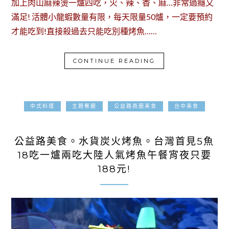
加上肉山麻辣燙一爐四吃，火、辣、香、麻…非常過癮又
滿足! 活體小龍蝦數量有限，每天限量50爐，一定要預約
才能吃到!直接殺過去只能吃別種烤魚……
CONTINUE READING
中式料理
主題餐廳
公益路商圈美食
台中美食
2017-05-01
公益路美食。水貨炭火烤魚。台灣首見5魚
18吃一爐兩吃大陸人氣烤魚午餐宵夜只要
188元!