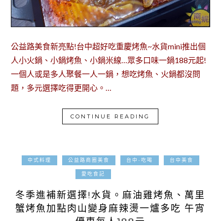
公益路美食新亮點!台中超好吃重慶烤魚~水貨mini推出個
人小火鍋、小鍋烤魚、小鍋米線…眾多口味一鍋188元起!
一個人或是多人聚餐一人一鍋，想吃烤魚、火鍋都沒問
題，多元選擇吃得更開心。…
CONTINUE READING
中式料理
公益路商圈美食
台中-吃喝
台中美食
2019-12-04
愛吃食記
冬季進補新選擇!水貨。麻油雞烤魚、萬里
蟹烤魚加點肉山變身麻辣燙一爐多吃 午宵