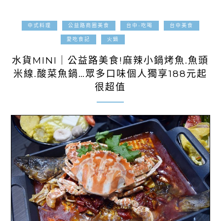
中式料理
公益路商圈美食
台中-吃喝
台中美食
2020-12-28
愛吃食記
火鍋
水貨MINI｜公益路美食!麻辣小鍋烤魚.魚頭
米線.酸菜魚鍋…眾多口味個人獨享188元起
很超值