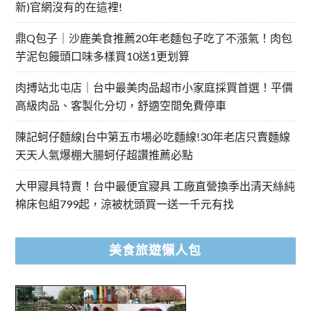
新)官網沒有的在這裡!
鼎Q包子｜沙鹿美食推薦20年老麵包子吃了不漲氣！肉包
芋泥包饅頭口味多樣買10送1更划算
肉搏站北屯店｜台中最美肉品超市小家庭採買首選！平價
高級肉品、客製化分切，舒適空間免費停車
陳記蚵仔麵線|台中第五市場必吃麵線!30年老店只賣麵線
天天人氣爆棚大腸蚵仔超讚推薦必點
大甲寢具特賣！台中最便宜寢具 工廠直營換季出清天絲純
棉床包組799起，涼被枕頭買一送一千元有找
美食旅遊懶人包