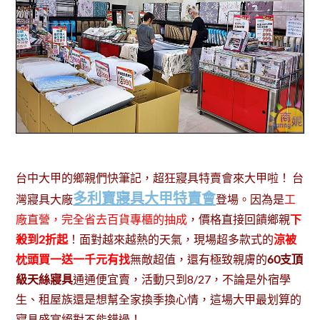
台中大甲的鄉親們快筆記，超狂寢具特賣會來大甲啦！ 台
多利寶寢具大甲特賣會
灣寢具大廠
登場。因為是
工
廠直營，完全省去百貨專櫃的抽成
，價格直接回饋鄉親
下
殺到2折起
！面對越來越熱的天氣，現場超多款式的
涼被
枕頭
買一送一
千元有找
無敵超值，還有極致親膚的
60支頂
級天絲寢具
通通便宜賣，
活動只到8/27，
不論是外宿學
生、租屋族還是想幫全家換季換心情，
這場大甲最划算的
寢具盛宴絕對不能錯過
！