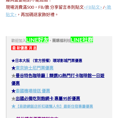
現場消費滿500，FB/脆 分享留言本則貼文
<FB貼文>
/
<脆
貼文>
，再加碼送家飾好禮。
LINE好友
LINE社群
歡迎加入
、
團購福利社
最 新優惠 消 息
★日本大阪 （官方授權）環球影城門票優惠
★
東京迪士尼門票優惠
★
曼谷特色咖啡廳｜精選IG熱門打卡咖啡館一日遊
優惠
★
泰國機場接送 優惠
★
出國必備吃到飽網卡 專屬95折優惠
★
【易遊網飯店折扣碼懶人包】最新住宿專屬優惠