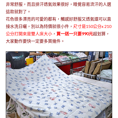
非常舒服，而且排汗透氣效果很好，睡覺容易流汗的人選
這款就對了。
花色很多漂亮的可愛的都有，觸感好舒服又透氣還可以直
接水洗日曬，別以為特價就很小件，
尺寸是150公分x 210
公分打開來是雙人床大小
，
買一送一只要990元
超划算，
大家動作要快一定要多買幾件。