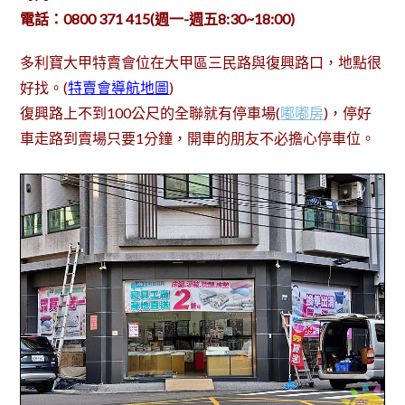
電話
：
0800 371 415(週一-週五8:30~18:00)
多利寶大甲特賣會位在大甲區三民路與復興路口，地點很
好找。(
特賣會導航地圖
)
復興路上不到100公尺的全聯就有停車場(
嘟嘟房
)，停好
車走路到賣場只要1分鐘，開車的朋友不必擔心停車位。