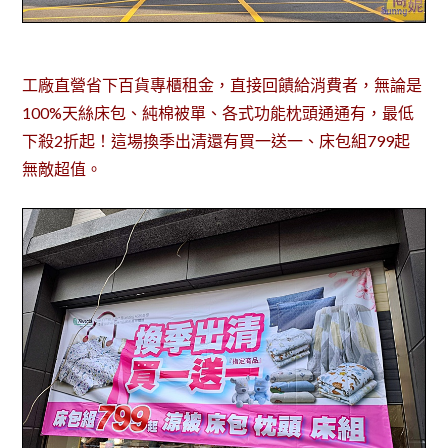
工廠直營省下百貨專櫃租金，直接回饋給消費者，無論是
100%天絲床包、純棉被單、各式功能枕頭通通有，最低
下殺2折起！這場換季出清還有買一送一、床包組799起
無敵超值。