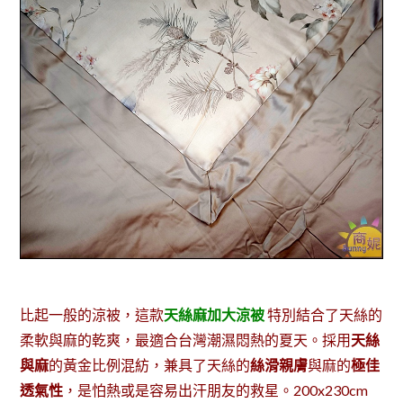
比起一般的涼被，這款
天絲麻加大涼被
特別結合了天絲的
柔軟與麻的乾爽，最適合台灣潮濕悶熱的夏天。採用
天絲
與麻
的黃金比例混紡，兼具了天絲的
絲滑親膚
與麻的
極佳
透氣性
，是怕熱或是容易出汗朋友的救星。200x230cm