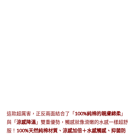
這款超厲害，正反兩面結合了「
100%純棉的親膚綿柔
」
與「
涼感降溫
」雙重優勢，觸感就像滑嫩的水感一樣超舒
服！
100%天然純棉材質、涼感加倍＋水感觸感、抑菌防