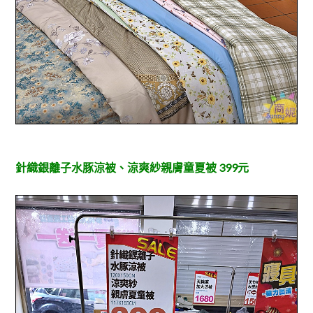
針織銀離子水豚涼被、
涼爽紗親膚童夏被 399元