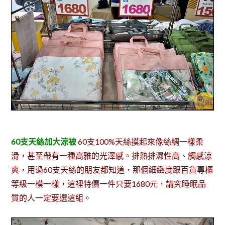
60支天絲加大涼被
60支100%天絲摸起來像絲綢一樣柔
滑，甚至帶有一種高雅的光澤感。排熱排濕性高、觸感涼
爽，用過60支天絲的朋友都知道，那個細緻度跟百貨專櫃
等級一模一樣，這裡特價一件只要1680元，講究睡眠品
質的人一定要選這組。