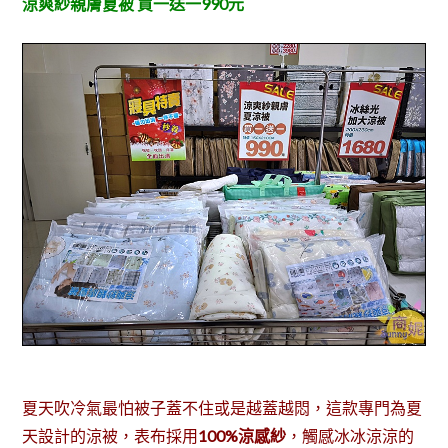
涼爽紗親膚夏被 買一送一990元
夏天吹冷氣最怕被子蓋不住或是越蓋越悶，這款專門為夏
天設計的涼被，表布採用
100%涼感紗
，觸感冰冰涼涼的