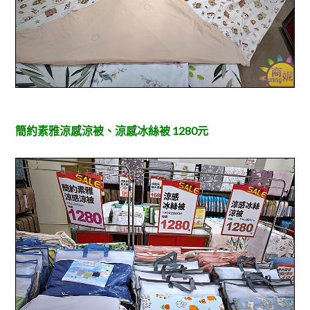
簡約素雅涼感涼被、涼感冰絲被 1280元