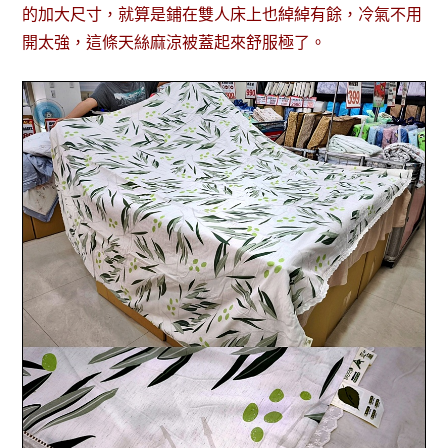
的加大尺寸，就算是鋪在雙人床上也綽綽有餘，冷氣不用
開太強，這條天絲麻涼被蓋起來舒服極了。