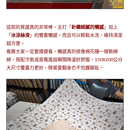
這款的質感真的非常棒，主打「
針織細膩的觸感
」加上
「
冰涼絲滑
」的雙重觸感。而且可以輕鬆水洗，維持清潔
超方便。
推薦大家一定要摸摸看，觸感真的很像棉花糖一樣軟綿
綿，搭配冷氣或是電風扇瞬間降溫好舒服，150X200公分
大尺寸覆蓋力更好，睡覺愛翻身也不怕露腳趾。