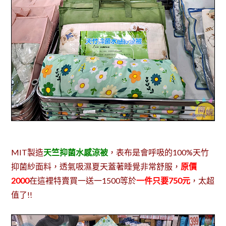
MIT製造
天竺抑菌水感涼被
，表布是會呼吸的100%天竹
抑菌紗面料，透氣吸濕夏天蓋著睡覺非常舒服，
原價
2000
在這裡特賣買一送一1500等於
一件只要750元
，太超
值了!!