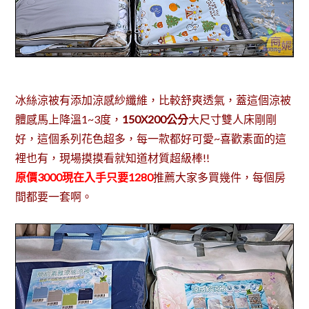
冰絲涼被有添加涼感紗纖維，比較舒爽透氣，蓋這個涼被
體感馬上降溫1~3度，
150X200公分
大尺寸雙人床剛剛
好，這個系列花色超多，每一款都好可愛~喜歡素面的這
裡也有，現場摸摸看就知道材質超級棒!!
原價3000現在入手只要1280
推薦大家多買幾件，每個房
間都要一套啊。