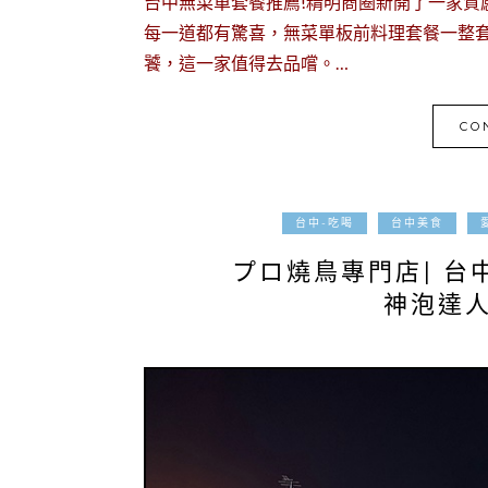
台中無菜單套餐推薦!精明商圈新開了一家質
每一道都有驚喜，無菜單板前料理套餐一整套
饕，這一家值得去品嚐。…
CO
台中-吃喝
台中美食
プロ燒鳥專門店| 台
神泡達