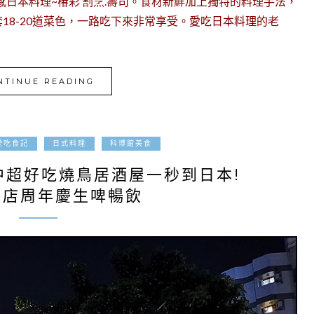
感日本料理~椿彩 割烹.壽司。食材新鮮加上獨特的料理手法，
18-20道菜色，一路吃下來非常享受。愛吃日本料理的老
NTINUE READING
2021-06-21
愛吃食記
日式料理
科博館美食
中超好吃燒鳥居酒屋一秒到日本!
人店周年慶生啤暢飲