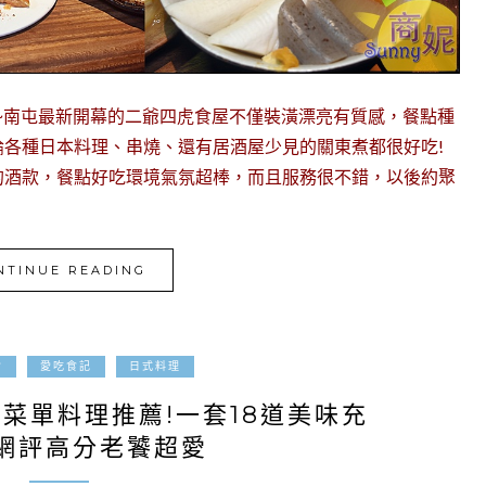
~南屯最新開幕的二爺四虎食屋不僅裝潢漂亮有質感，餐點種
各種日本料理、串燒、還有居酒屋少見的關東煮都很好吃!
的酒款，餐點好吃環境氣氛超棒，而且服務很不錯，以後約聚
NTINUE READING
2022-07-09
食
愛吃食記
日式料理
菜單料理推薦!一套18道美味充
網評高分老饕超愛