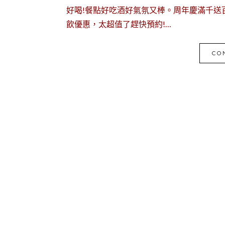
好喝!餐點好吃酒好氣氛又棒。周年慶滿千送百
飲優惠，太超值了趕快預約!…
CO