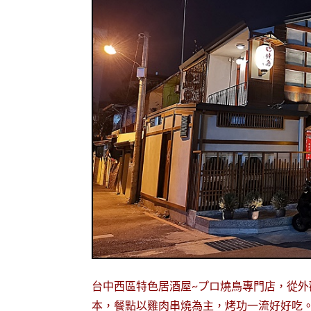
台中西區特色居酒屋~プロ燒鳥專門店，從
本，餐點以雞肉串燒為主，烤功一流好好吃。