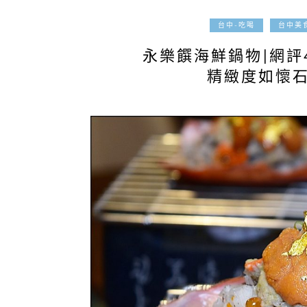
台中-吃喝
台中美
永樂饌海鮮鍋物|網評
精緻度如懷