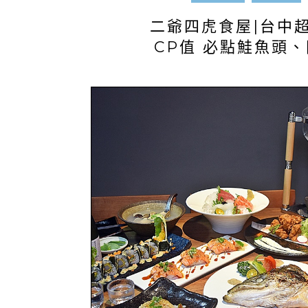
二爺四虎食屋|台中
CP值 必點鮭魚頭