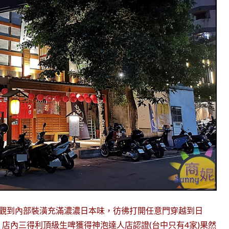
外觀到內部裝潢充滿濃濃日本味，彷彿打開任意門穿越到日
店內三得利頂級生啤獲得神泡達人店認證(台中只有4家)果然