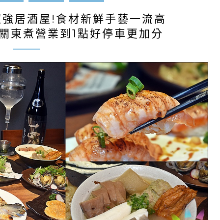
超強居酒屋!食材新鮮手藝一流高
、關東煮營業到1點好停車更加分