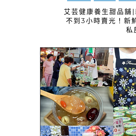
艾芸健康養生甜品舖
不到3小時賣光！新鮮
私