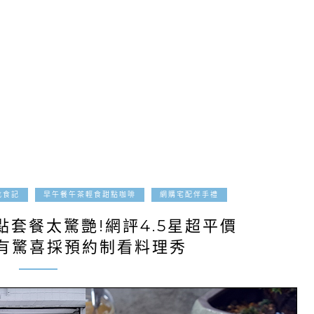
2022-10-12
吃食記
早午餐午茶輕食甜點咖啡
網購宅配伴手禮
點套餐太驚艷!網評4.5星超平價
有驚喜採預約制看料理秀