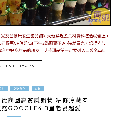
一家艾芸健康養生甜品舖每天新鮮現煮真材實料吃過就愛上，
10元優惠CP值超高! 下午2點開賣不3小時就賣光，記得先加
要找台中好吃甜品的朋友，艾芸甜品舖一定要列入口袋名單!…
NTINUE READING
2023-05-17
美食
愛吃食記
火鍋
崇德商圈高質感鍋物 精修冷藏肉
務GOOGLE4.8星老饕超愛