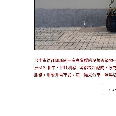
台中崇德商圈新開一家高質感的冷藏肉鍋物~
洲M9+和牛、伊比利豬…等都是冷藏肉，原
服務，用餐非常享受。這一篇先分享一潤鮮切
CO