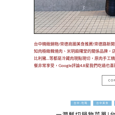
台中精緻鍋物/崇德商圈美食推薦!崇德路新
知肉極緻韓燒肉、米玥麻糬堂的關係品牌，店
比利豬…等都是冷藏肉現點現切，原肉手工精
餐非常享受，Google評論4.8星我們吃過
CO
台中-吃喝
台中美食
一潤鮮切鍋物菜單|