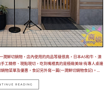
一潤鮮切鍋物，店內使用的肉品等級很高，日本A5和牛、澳
肉手工精修、現點現切，吃到嘴裡真的是極緻美味!有專人桌邊
鍋物菜單及優惠，食記另外寫一篇(一潤鮮切鍋物食記)。…
NTINUE READING