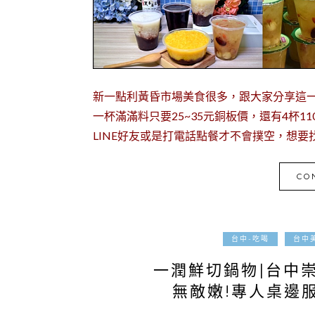
新一點利黃昏市場美食很多，跟大家分享這
一杯滿滿料只要25~35元銅板價，還有4杯1
LINE好友或是打電話點餐才不會撲空，想
CO
台中-吃喝
台中
一潤鮮切鍋物|台中
無敵嫩!專人桌邊服