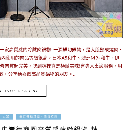
開一家高質感的冷藏肉鍋物~一潤鮮切鍋物，是大股熟成燒肉、
內使用的肉品等級很高，日本A5和牛、澳洲M9+和牛、伊
修肉質超完美，吃到嘴裡真是極緻美味!有專人桌邊服務，用
也喜歡，分享給喜歡高品質鍋物的朋友。…
NTINUE READING
2023-05-12
火鍋
美食餐廳菜單、價位查詢
台中崇德商圈高質感精緻鍋物 精