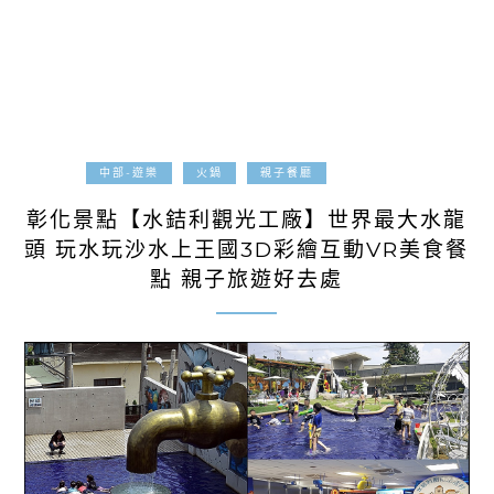
2019-06-07
中部-遊樂
火鍋
親子餐廳
彰化景點【水銡利觀光工廠】世界最大水龍
頭 玩水玩沙水上王國3D彩繪互動VR美食餐
點 親子旅遊好去處