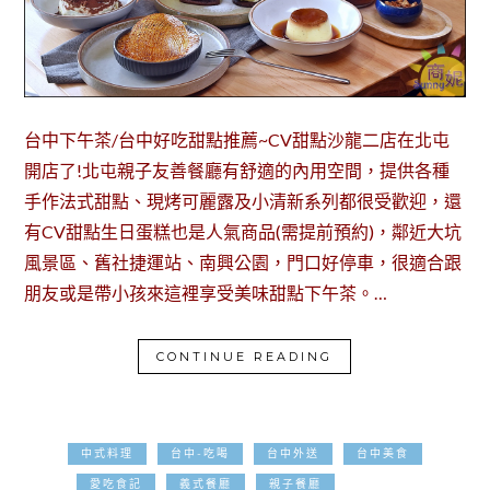
台中下午茶/台中好吃甜點推薦~CV甜點沙龍二店在北屯
開店了!北屯親子友善餐廳有舒適的內用空間，提供各種
手作法式甜點、現烤可麗露及小清新系列都很受歡迎，還
有CV甜點生日蛋糕也是人氣商品(需提前預約)，鄰近大坑
風景區、舊社捷運站、南興公園，門口好停車，很適合跟
朋友或是帶小孩來這裡享受美味甜點下午茶。…
CONTINUE READING
中式料理
台中-吃喝
台中外送
台中美食
2022-02-16
愛吃食記
義式餐廳
親子餐廳