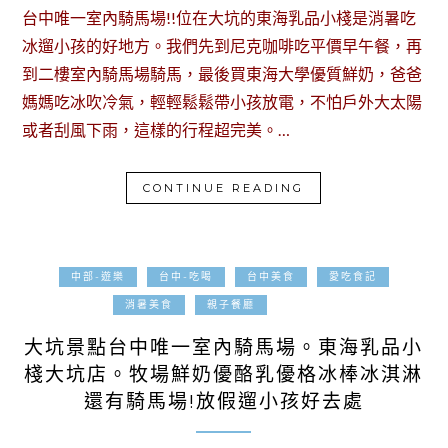
台中唯一室內騎馬場!!位在大坑的東海乳品小棧是消暑吃
冰遛小孩的好地方。我們先到尼克咖啡吃平價早午餐，再
到二樓室內騎馬場騎馬，最後買東海大學優質鮮奶，爸爸
媽媽吃冰吹冷氣，輕輕鬆鬆帶小孩放電，不怕戶外大太陽
或者刮風下雨，這樣的行程超完美。…
CONTINUE READING
中部-遊樂
台中-吃喝
台中美食
愛吃食記
2019-06-12
消暑美食
親子餐廳
大坑景點台中唯一室內騎馬場。東海乳品小
棧大坑店。牧場鮮奶優酪乳優格冰棒冰淇淋
還有騎馬場!放假遛小孩好去處