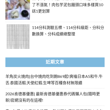
了不漲氣！肉包芋泥包饅頭口味多樣買10
送1更划算
114分科測驗五標、114分科級距、分科分
數換算、分科成績總整理
近期文章
羊角炭火燒肉|台中燒肉吃到飽869起!爽嗑日本A5和牛.牛
舌.泰國活蝦.天使紅蝦.生啤等百種食材無限續
2026肯德基優惠| 最新肯德基優惠券代碼懶人包(隨時更
新)官網沒有的在這裡!