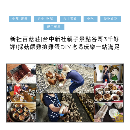
中部-遊樂
台中-吃喝
台中美食
小吃
愛吃食記
2025-02-03
親子餐廳
新社百菇莊|台中新社親子景點谷哥3千好
評!採菇餵雞撿雞蛋DIY吃喝玩樂一站滿足