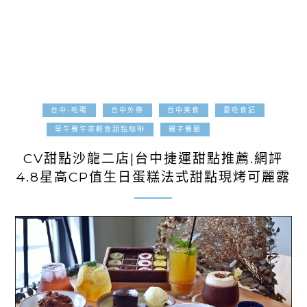
台中-吃喝
台中外帶
台中美食
愛吃食記
2024-10-05
早午餐午茶輕食甜點咖啡
親子餐廳
CV甜點沙龍二店|台中捷運甜點推薦.網評
4.8星高CP值生日蛋糕法式甜點現烤可麗露