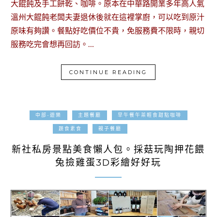
大餛飩及手工餅乾、咖啡。原本在中華路開業多年高人氣
溫州大餛飩老闆夫妻退休後就在這裡掌廚，可以吃到原汁
原味有夠讚。餐點好吃價位不貴，免服務費不限時，親切
服務吃完會想再回訪。…
CONTINUE READING
中部-遊樂
主題餐廳
早午餐午茶輕食甜點咖啡
2020-09-27
蔬食素食
親子餐廳
新社私房景點美食懶人包。採菇玩陶押花餵
兔撿雞蛋3D彩繪好好玩