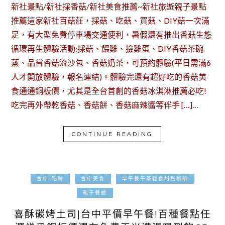
新社景點/新社採香菇/新社美食推薦~新社旅遊親子景點
推薦這家新社百菇莊，採菇、吃菇、買菇、DIY菇一次滿
足，有大型免費停車場交通便利，暑假還有推出香菇生態
循環再生體驗活動:採菇、餵雞、撿雞蛋、DIY香菇茶碗
蒸、品嘗香菇流沙包、香菇奶茶，可預約體驗(平日需滿6
人才開放體驗，報名連結)。體驗完還有超好吃的香菇美
食通通銅板價，尤其是全台首創的香菇冰淇淋推薦必吃!
吃完再外帶乾香菇、香菇餅、香菇麻辣醬等伴手 […]…
CONTINUE READING
台中-吃喝
台中美食
早午餐午茶輕食甜點咖啡
2024-12-25
親子餐廳
喜酥碳烤土司|台中平價早午餐!百種餐點任