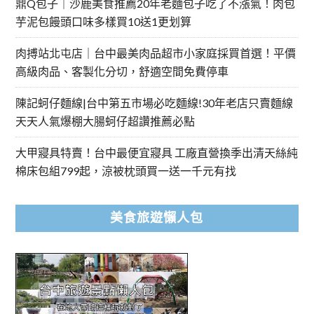
鼎Q包子｜沙鹿美食推薦20年老麵包子吃了不漲氣！肉包
芋泥包饅頭口味多樣買10送1更划算
肉搏站北屯店｜台中最美肉品超市小家庭採買首選！平價
高級肉品、客製化分切，舒適空間免費停車
陳記蚵仔麵線|台中第五市場必吃麵線!30年老店只賣麵線
天天人氣爆棚大腸蚵仔超讚推薦必點
大甲寢具特賣！台中最便宜寢具 工廠直營換季出清天絲純
棉床包組799起，涼被枕頭買一送一千元有找
美食旅遊懶人包