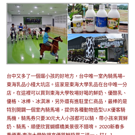
台中又多了一個遛小孩的好地方，台中唯一室內騎馬場~
東海乳品小棧大坑店。這家是東海大學乳品在台中唯一分
店，在這裡可以買到東海大學牧場好喝的鮮奶、優酪乳、
優格、冰棒、冰淇淋，另外還有進駐里仁商品，最棒的是
特別開闢一個室內騎馬場，提供各種動物造型U.K優客騎
馬機，騎馬券只要30元大人小孩都可以騎，帶小孩來買鮮
奶、騎馬、順便欣賞蝴蝶橋美景很不錯唷。 2020新春多
重優惠:東海大學牧場高優質鮮奶買二送一、打 […]…