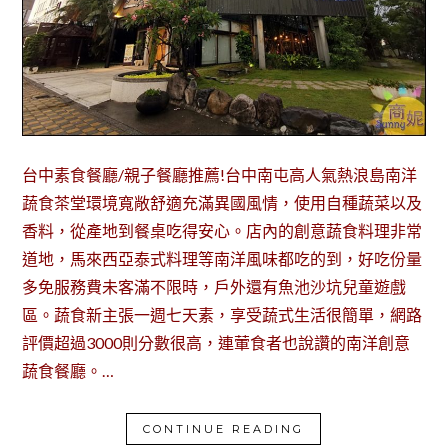
台中素食餐廳/親子餐廳推薦!台中南屯高人氣熱浪島南洋
蔬食茶堂環境寬敞舒適充滿異國風情，使用自種蔬菜以及
香料，從產地到餐桌吃得安心。店內的創意蔬食料理非常
道地，馬來西亞泰式料理等南洋風味都吃的到，好吃份量
多免服務費未客滿不限時，戶外還有魚池沙坑兒童遊戲
區。蔬食新主張一週七天素，享受蔬式生活很簡單，網路
評價超過3000則分數很高，連葷食者也說讚的南洋創意
蔬食餐廳。…
CONTINUE READING