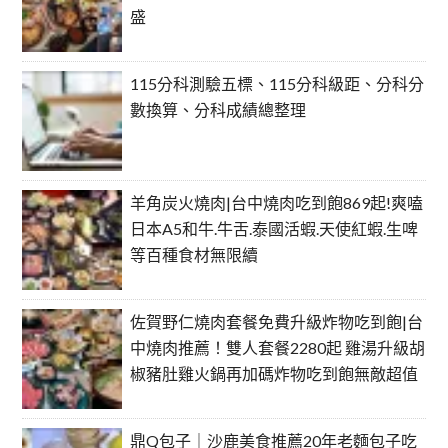
盛
115分科測驗五標、115分科級距、分科分
數換算、分科成績總整理
羊角炭火燒肉|台中燒肉吃到飽869起!爽嗑
日本A5和牛.牛舌.泰國活蝦.天使紅蝦.生啤
等百種食材無限續
佐賀野仁燒肉套餐免費升級炸物吃到飽|台
中燒肉推薦！雙人套餐2280起 雞湯升級胡
椒豬肚雞火鍋再加碼炸物吃到飽無敵超值
鼎Q包子｜沙鹿美食推薦20年老麵包子吃