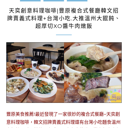
天奕創意料理咖啡|豐原複合式餐廳韓文招
牌賣義式料理+台灣小吃.大推溫州大餛飩、
超厚切XO醬牛肉燉飯
豐原美食推薦!最近發現了一家很妙的複合式餐廳~天奕創
意料理咖啡，韓文招牌賣義式料理還有台灣小吃麵食溫州