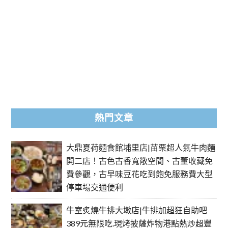
熱門文章
大鼎夏荷麵食館埔里店|苗栗超人氣牛肉麵
開二店！古色古香寬敞空間、古董收藏免
費參觀，古早味豆花吃到飽免服務費大型
停車場交通便利
牛室炙燒牛排大墩店|牛排加超狂自助吧
389元無限吃.現烤披薩炸物港點熱炒超豐