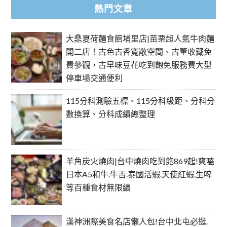
熱門文章
大鼎夏荷麵食館埔里店|苗栗超人氣牛肉麵
開二店！古色古香寬敞空間、古董收藏免
費參觀，古早味豆花吃到飽免服務費大型
停車場交通便利
115分科測驗五標、115分科級距、分科分
數換算、分科成績總整理
羊角炭火燒肉|台中燒肉吃到飽869起!爽嗑
日本A5和牛.牛舌.泰國活蝦.天使紅蝦.生啤
等百種食材無限續
漢神洲際美食名店懶人包!台中北屯必逛.