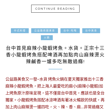
CONTINUE READING
中式料理
公益路商圈美食
台中-吃喝
台中美食
2018-06-21
火鍋
台中首見麻辣小龍蝦烤魚。水貨。正宗十三
香小龍蝦烤魚搭配啤酒再加點肉山麻辣燙火
辣鹹香一爐多吃無敵過癮!
公益路美食又一發~水貨 烤魚火鍋在夏天獨家推出十三香
麻辣小龍蝦烤魚，把上海人最愛吃的麻小(麻辣小龍蝦)加
上烤魚原汁原味呈現，這不僅是台中首見，應該也是全台
獨家。小龍蝦烤魚搭配冰涼啤酒有著冰火暢飲的快感，再
加上肉山麻辣燙一爐四吃，火、辣、香、麻…非常過癮又