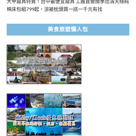
大甲寢具特賣！台中最便宜寢具 工廠直營換季出清天絲純
棉床包組799起，涼被枕頭買一送一千元有找
美食旅遊懶人包