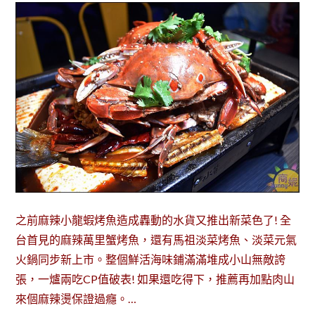
之前麻辣小龍蝦烤魚造成轟動的水貨又推出新菜色了! 全
台首見的麻辣萬里蟹烤魚，還有馬祖淡菜烤魚、淡菜元氣
火鍋同步新上市。整個鮮活海味鋪滿滿堆成小山無敵誇
張，一爐兩吃CP值破表! 如果還吃得下，推薦再加點肉山
來個麻辣燙保證過癮。…