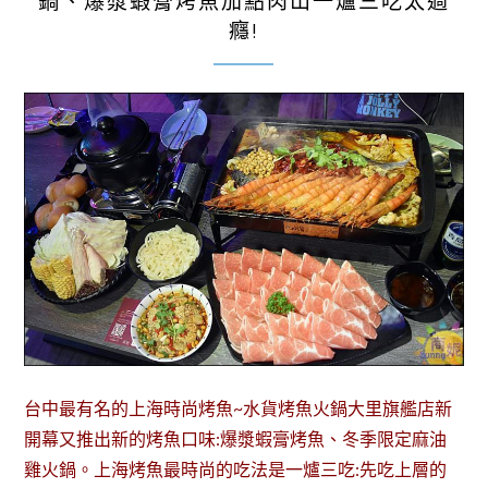
鍋、爆漿蝦膏烤魚加點肉山一爐三吃太過
癮!
台中最有名的上海時尚烤魚~水貨烤魚火鍋大里旗艦店新
開幕又推出新的烤魚口味:爆漿蝦膏烤魚、冬季限定麻油
雞火鍋。上海烤魚最時尚的吃法是一爐三吃:先吃上層的