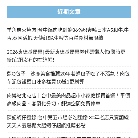
近期文章
羊角炭火燒肉|台中燒肉吃到飽869起!爽嗑日本A5和牛.牛
舌.泰國活蝦.天使紅蝦.生啤等百種食材無限續
2026肯德基優惠| 最新肯德基優惠券代碼懶人包(隨時更
新)官網沒有的在這裡!
鼎Q包子｜沙鹿美食推薦20年老麵包子吃了不漲氣！肉包
芋泥包饅頭口味多樣買10送1更划算
肉搏站北屯店｜台中最美肉品超市小家庭採買首選！平價
高級肉品、客製化分切，舒適空間免費停車
陳記蚵仔麵線|台中第五市場必吃麵線!30年老店只賣麵線
天天人氣爆棚大腸蚵仔超讚推薦必點