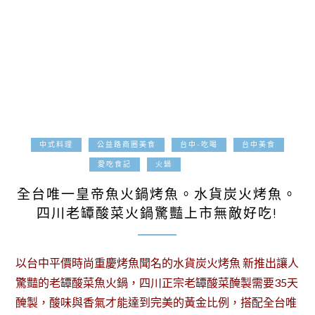
中式料理
公益路商圈美食
台中-吃喝
台中美食
2017-11-30
愛吃食記
火鍋
全台唯一皇帝魚火鍋烤魚。水貨炭火烤魚。
四川老罈酸菜火鍋驚豔上市無敵好吃!
以台中平價時尚重慶烤魚聞名的水貨炭火烤魚 新推出讓人
驚豔的老罈酸菜魚火鍋，四川正宗老罈酸菜醃製需要35天
醃製，酸味與香氣才能達到完美的黃金比例，搭配全台唯