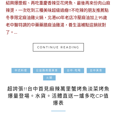
紹興爆漿蝦、再吃重慶香辣豆花烤魚、最後再來份肉山麻
辣燙，一次吃到三種美味超級過癮!!不吃辣的朋友推薦點
冬季限定麻油雞火鍋，北港60年老店冷壓麻油加上95歲
老中醫特調的中藥藥膳麻油雞湯，養生溫補點這鍋就對
了。…
CONTINUE READING
中式料理
公益路商圈美食
台中-吃喝
台中美食
2018-08-31
火鍋
超誇張!!台中首見麻辣萬里蟹烤魚淡菜烤魚
爆量登場。水貨。活體直送一爐多吃CP值
爆表