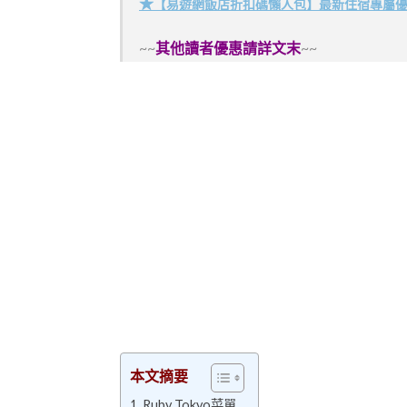
★
【易遊網飯店折扣碼懶人包】最新住宿專屬
~~
其他讀者優惠請詳文末
~~
本文摘要
Ruby Tokyo菜單