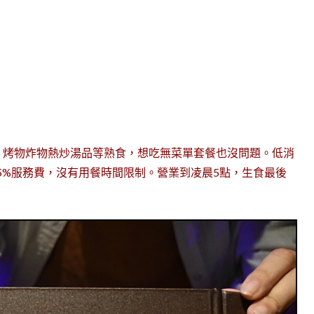
、烤物炸物熱炒湯品等熟食，想吃無菜單套餐也沒問題。低消
加15%服務費，沒有用餐時間限制。營業到凌晨5點，生食最後