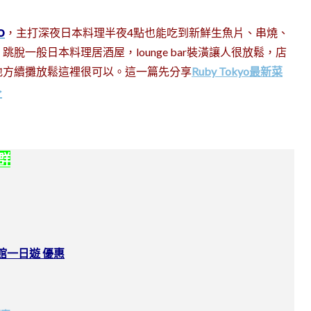
o
，主打深夜日本料理半夜4點也能吃到新鮮生魚片、串燒、
一般日本料理居酒屋，lounge bar裝潢讓人很放鬆，店
地方續攤放鬆這裡很可以。這一篇先分享
Ruby Tokyo最新菜
>
社群
館一日遊 優惠