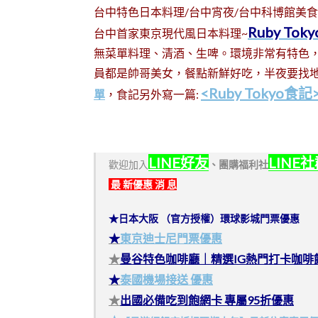
台中特色日本料理/台中宵夜/台中科博館美食
Ruby Toky
台中首家東京現代風日本料理~
無菜單料理、清酒、生啤。環境非常有特色，跳脫
員都是帥哥美女，餐點新鮮好吃，半夜要找
<Ruby Tokyo食記
單
，食記另外寫一篇:
LINE好友
LINE
歡迎加入
、
團購福利社
最 新優惠 消 息
★日本大阪 （官方授權）環球影城門票優惠
★
東京迪士尼門票優惠
★
曼谷特色咖啡廳｜精選IG熱門打卡咖啡
★
泰國機場接送 優惠
★
出國必備吃到飽網卡 專屬95折優惠