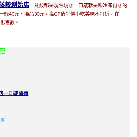
蒸餃創始店
，蒸餃都是現包現蒸，口感就是跟冷凍再蒸的
籠40元、湯品30元，高CP值平價小吃美味不打折，在
吃過也喜歡。
社群
館一日遊 優惠
優惠