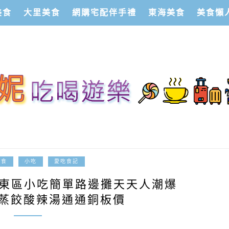
美食
大里美食
網購宅配伴手禮
東海美食
美食懶
2024-08-22
美食
小吃
愛吃食記
中東區小吃簡單路邊攤天天人潮爆
蒸蒸餃酸辣湯通通銅板價