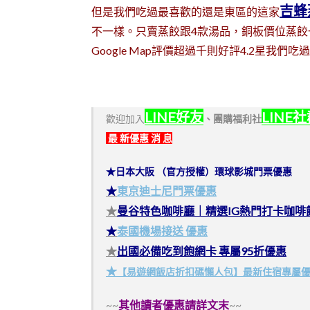
吉蜂
但是我們吃過最喜歡的還是東區的這家
不一樣。只賣蒸餃跟4款湯品，銅板價位蒸餃一
Google Map評價超過千則好評4.2星我們
LINE好友
LINE
歡迎加入
、
團購福利社
最 新優惠 消 息
★日本大阪 （官方授權）環球影城門票優惠
★
東京迪士尼門票優惠
★
曼谷特色咖啡廳｜精選IG熱門打卡咖啡
★
泰國機場接送 優惠
★
出國必備吃到飽網卡 專屬95折優惠
★
【易遊網飯店折扣碼懶人包】最新住宿專屬
~~
其他讀者優惠請詳文末
~~