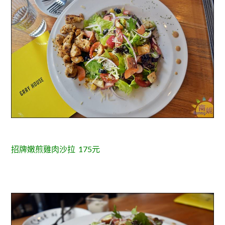
招牌嫩煎雞肉沙拉 175元