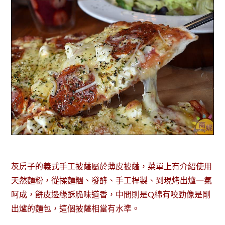
灰房子的義式手工披薩屬於薄皮披薩，菜單上有介紹使用
天然麵粉，從揉麵糰、發酵、手工桿製、到現烤出爐一氣
呵成，餅皮邊緣酥脆味道香，中間則是Q綿有咬勁像是剛
出爐的麵包，這個披薩相當有水準。