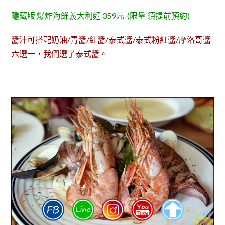
隱藏版 爆炸海鮮義大利麵 359元 (限量 須提前預約)
醬汁可搭配奶油/青醬/紅醬/泰式醬/泰式粉紅醬/摩洛哥醬
六選一，我們選了泰式醬。