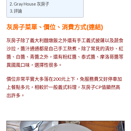
Gray House 灰房子
評論
灰房子菜單、價位、消費方式(連結)
灰房子除了義大利麵燉飯之外還有手工義式披薩以及蔬食
沙拉，醬汁通通都是自己手工熬煮，除了常見的清炒、紅
醬、白醬、青醬之外，還有粉紅醬、泰式醬、摩洛哥醬等
異國風口味，選擇性很多。
價位非常平實大多落在200元上下，免服務費又好停車加
上餐點多元，相較於一般義式料理，灰房子CP值顯然高
出許多。