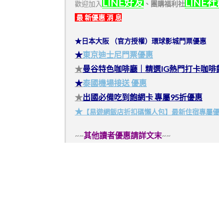
LINE好友
LINE
歡迎加入
、
團購福利社
最 新優惠 消 息
★日本大阪 （官方授權）環球影城門票優惠
★
東京迪士尼門票優惠
★
曼谷特色咖啡廳｜精選IG熱門打卡咖啡
★
泰國機場接送 優惠
★
出國必備吃到飽網卡 專屬95折優惠
★
【易遊網飯店折扣碼懶人包】最新住宿專屬
~~
其他讀者優惠請詳文末
~~