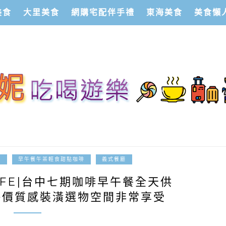
美食
大里美食
網購宅配伴手禮
東海美食
美食懶
2022-04-27
記
早午餐午茶輕食甜點咖啡
義式餐廳
CAFE|台中七期咖啡早午餐全天供
評價質感裝潢選物空間非常享受