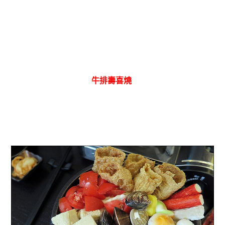
牛排壽喜燒