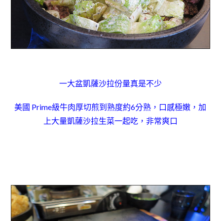
一大盆凱薩沙拉份量真是不少
美國 Prime級牛肉厚切煎到
熟度約6分熟，口感極嫩，加
上大量凱薩沙拉生菜一起吃，非常爽口