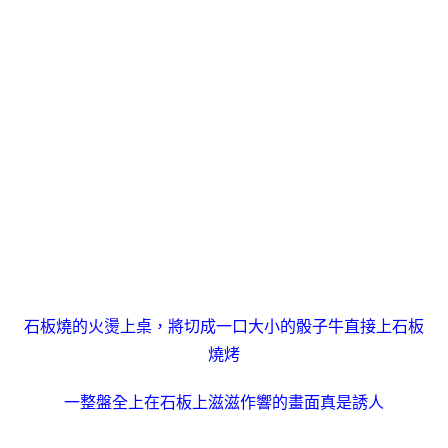
石板燒的火燙上桌，將切成一口大小的骰子牛直接上石板
燒烤
一整盤全上在石板上
滋滋作響
的畫面真是誘人