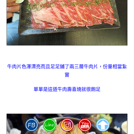
牛肉片色澤漂亮而且足足鋪了兩三層牛肉片，
份量相當紮
實
單單是這道牛肉壽喜燒就很飽足