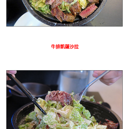
牛排凱薩沙拉