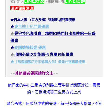
LINE好友
LINE社群
歡迎加入
、
團購福利社
最 新優惠 消 息
★日本大阪 （官方授權）環球影城門票優惠
★
東京迪士尼門票優惠
★
曼谷特色咖啡廳｜精選IG熱門打卡咖啡館一日遊
優惠
★
泰國機場接送 優惠
★
出國必備吃到飽網卡 專屬95折優惠
★
【易遊網飯店折扣碼懶人包】最新住宿專屬優惠
~~
其他讀者優惠請詳文末
~~
他們家的牛排三重奏分別將上等牛排以凱薩沙拉、壽喜
燒、石板燒烤等三重奏方式上桌
融合西式、日式與中式的美味，每一道都是大份量，
4個