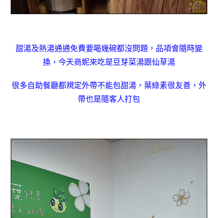
甜湯及熱湯通通免費要喝幾碗都沒問題，品項會隨時變
換，今天商妮來吃是豆芽菜湯跟仙草湯
很多自助餐廳都規定外帶不能包甜湯，葉綠素很友善，外
帶也是隨客人打包