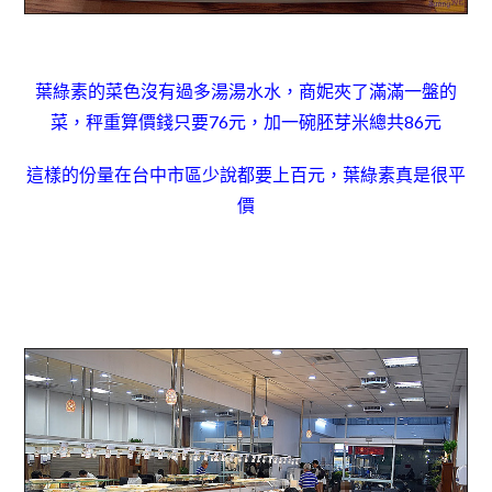
葉綠素的菜色沒有過多湯湯水水，
商妮夾了滿滿一盤的
菜，秤重算價錢只要76元，加一碗胚芽米總共86元
這樣的份量在台中市區少說都要上百元，葉綠素真是很平
價