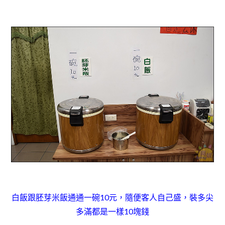
白飯跟胚芽米飯通通一碗10元，隨便客人自己盛，裝多尖
多滿都是一樣10塊錢