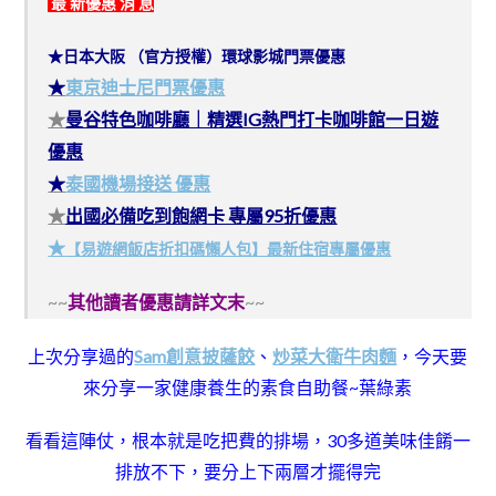
最 新優惠 消 息
★日本大阪 （官方授權）環球影城門票優惠
★
東京迪士尼門票優惠
★
曼谷特色咖啡廳｜精選IG熱門打卡咖啡館一日遊
優惠
★
泰國機場接送 優惠
★
出國必備吃到飽網卡 專屬95折優惠
★
【易遊網飯店折扣碼懶人包】最新住宿專屬優惠
~~
其他讀者優惠請詳文末
~~
上次分享過的
Sam創意披薩餃
、
炒菜大衛牛肉麵
，今天要
來分享一家健康養生的素食自助餐~葉綠素
看看這陣仗，根本就是吃把費的排場，30多道美味佳餚一
排放不下，
要分上下兩層才擺得完