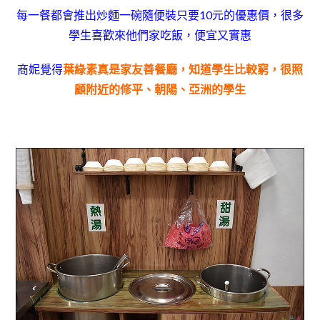
每一餐都會推出炒麵一碗隨便裝只要10元的優惠價，
很多
學生喜歡來他們家吃飯，便宜又實惠
商妮覺得
葉綠素真是家友善餐廳
，知道學生比較窮，很照
顧附近的修平、朝陽、亞洲的學生