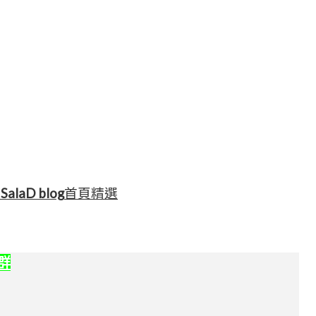
港
SalaD blog
首頁精選
社群