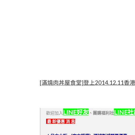
[滿燒肉丼屋食堂]登上2014.12.11香
LINE好友
LINE
歡迎加入
、
團購福利社
最 新優惠 消 息