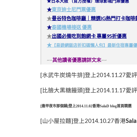
★日本大阪 （官方授權）環球影城門票優惠
★
東京迪士尼門票優惠
★
曼谷特色咖啡廳｜精選IG熱門打卡咖啡
★
泰國機場接送 優惠
★
出國必備吃到飽網卡 專屬95折優惠
★
【易遊網飯店折扣碼懶人包】最新住宿專屬
~~
其他讀者優惠請詳文末
~~
[水武牛炭燒牛排]登上2014.11.27
[比臉大黑糖饅頭]登上2014.11.17
[逢甲夜市那個鍋]登上2014.11.02香港
SalaD blog首頁精選
[山小屋拉麵]登上2014.10.27香港
Sala