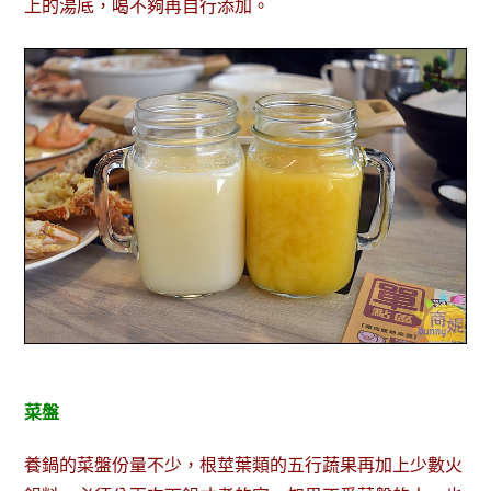
上的湯底，喝不夠再自行添加。
菜盤
養鍋的菜盤份量不少，根莖葉類的五行蔬果再加上少數火