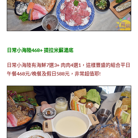
日常小海陸468+ 提拉米蘇湯底
日常小海陸有海鮮7選3+ 肉肉4選1，這樣豐盛的組合平日
午餐468元/晚餐及假日588元，非常超值耶!