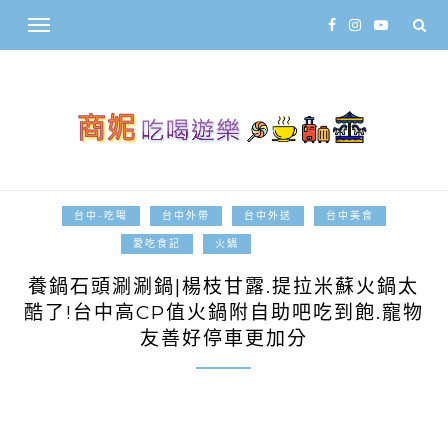
台中-吃喝
台中外帶
台中外送
台中美食
2023-07-03
愛吃食記
火鍋
養鍋石頭涮涮鍋|楊枝甘露.提拉米蘇火鍋太
酷了!台中高CP值火鍋附自助吧吃到飽.寵物
友善好停車更加分