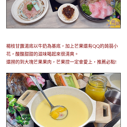
楊枝甘露湯底以牛奶為基底，加上芒果還有QQ的蒟蒻小
花，酸酸甜甜的滋味喝起來很清爽。
還撈的到大塊芒果果肉，芒果控一定會愛上，推薦必點!