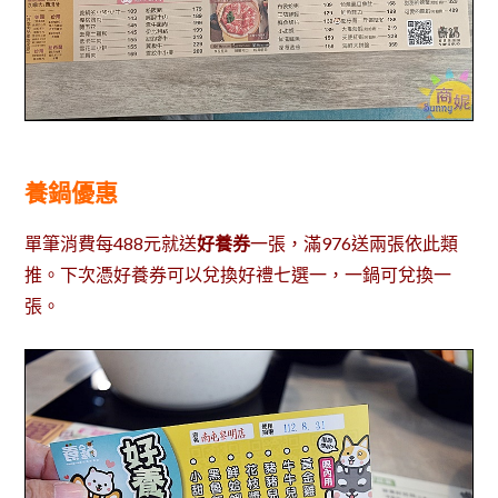
養鍋優惠
單筆消費每488元就送
好養券
一張，滿976送兩張依此類
推。下次憑好養券可以兌換好禮七選一，一鍋可兌換一
張。