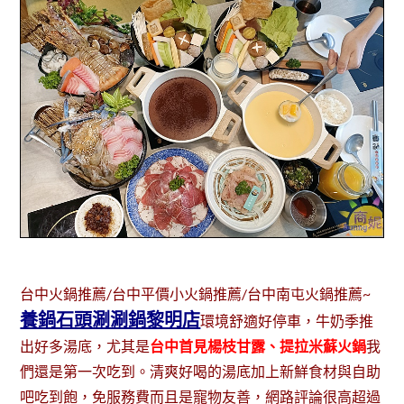
台中火鍋推薦/台中平價小火鍋推薦/台中南屯火鍋推薦~
養鍋石頭涮涮鍋黎明店
環境舒適好停車，牛奶季推
出好多湯底，尤其是
台中首見楊枝甘露、提拉米蘇火鍋
我
們還是第一次吃到。清爽好喝的湯底加上新鮮食材與自助
吧吃到飽，免服務費而且是寵物友善，網路評論很高超過