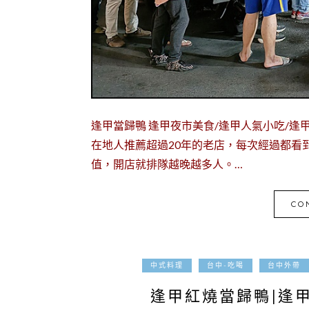
逢甲當歸鴨 逢甲夜市美食/逢甲人氣小吃/
在地人推薦超過20年的老店，每次經過都看
值，開店就排隊越晚越多人。…
CO
中式料理
台中-吃喝
台中外帶
逢甲紅燒當歸鴨|逢