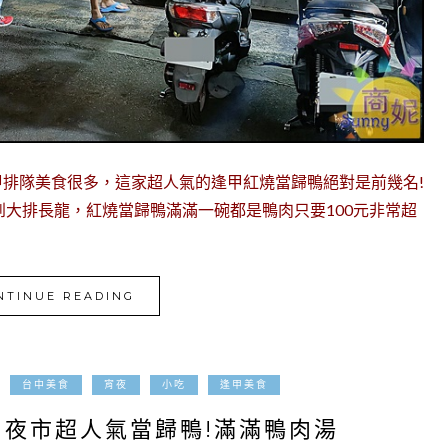
逢甲排隊美食很多，這家超人氣的逢甲紅燒當歸鴨絕對是前幾名!
到大排長龍，紅燒當歸鴨滿滿一碗都是鴨肉只要100元非常超
NTINUE READING
2021-07-23
台中美食
宵夜
小吃
逢甲美食
甲夜市超人氣當歸鴨!滿滿鴨肉湯