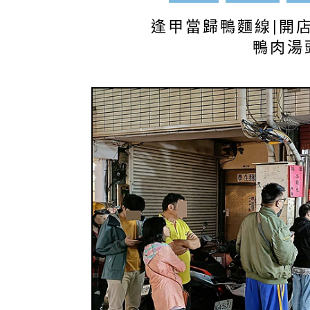
逢甲當歸鴨麵線|開
鴨肉湯