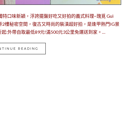
特口味新穎，浮誇擺盤好吃又好拍的義式料理~瑰覓 Gui
弄2樓秘密空間，復古又時尚的裝潢超好拍，是逢甲熱門IG景
:外帶自取最低89元!滿500元3公里免運送到家。…
NTINUE READING