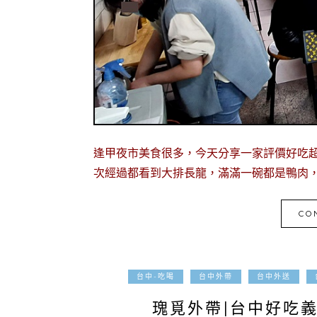
逢甲夜市美食很多，今天分享一家評價好吃超
次經過都看到大排長龍，滿滿一碗都是鴨肉，
CO
台中-吃喝
台中外帶
台中外送
瑰覓外帶|台中好吃義