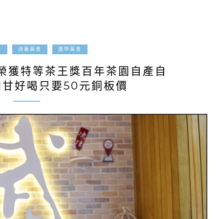
2019-04-04
食
消暑美食
逢甲美食
榮獲特等茶王獎百年茶園自產自
回甘好喝只要50元銅板價