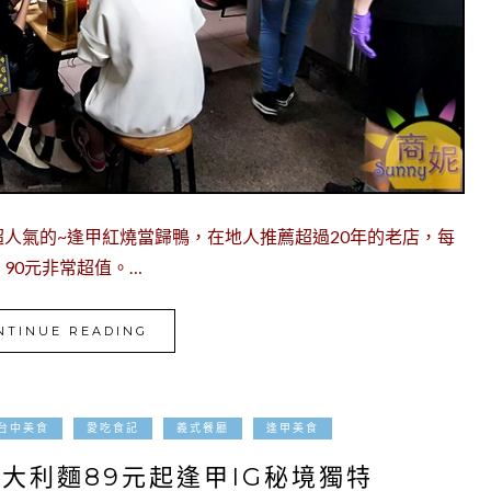
人氣的~逢甲紅燒當歸鴨，在地人推薦超過20年的老店，每
90元非常超值。…
NTINUE READING
2021-06-28
台中美食
愛吃食記
義式餐廳
逢甲美食
大利麵89元起逢甲IG秘境獨特