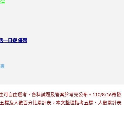
社群
館一日遊 優惠
優惠
，考生可自由選考，各科試題及答案於考完公布。110/8/16寄發
考五標及人數百分比累計表。本文整理指考五標、人數累計表
。