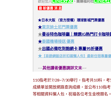
LINE好友
LINE
歡迎加入
、
團購福利社
最 新優惠 消 息
★日本大阪 （官方授權）環球影城門票優惠
★
東京迪士尼門票優惠
★
曼谷特色咖啡廳｜精選IG熱門打卡咖啡
★
泰國機場接送 優惠
★
出國必備吃到飽網卡 專屬95折優惠
★
【易遊網飯店折扣碼懶人包】最新住宿專屬
~~
其他讀者優惠請詳文末
~~
110指考於7/28~7/30舉行，指考共10科
成績單並開放網路查詢成績，並公布110指
等相關資料懶人包，祝福各位考生金榜題名