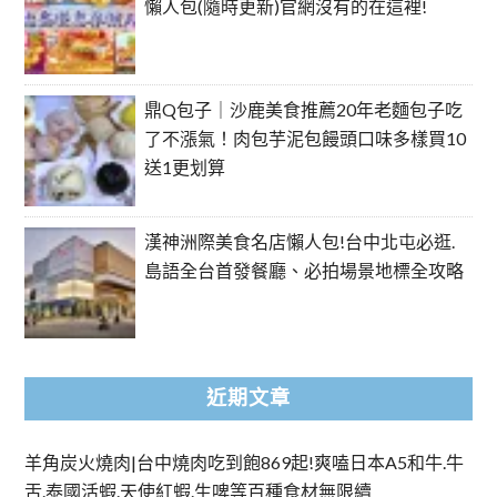
懶人包(隨時更新)官網沒有的在這裡!
鼎Q包子｜沙鹿美食推薦20年老麵包子吃
了不漲氣！肉包芋泥包饅頭口味多樣買10
送1更划算
漢神洲際美食名店懶人包!台中北屯必逛.
島語全台首發餐廳、必拍場景地標全攻略
近期文章
羊角炭火燒肉|台中燒肉吃到飽869起!爽嗑日本A5和牛.牛
舌.泰國活蝦.天使紅蝦.生啤等百種食材無限續