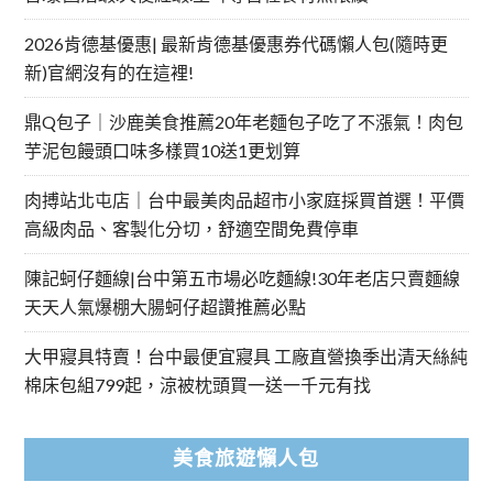
2026肯德基優惠| 最新肯德基優惠券代碼懶人包(隨時更
新)官網沒有的在這裡!
鼎Q包子｜沙鹿美食推薦20年老麵包子吃了不漲氣！肉包
芋泥包饅頭口味多樣買10送1更划算
肉搏站北屯店｜台中最美肉品超市小家庭採買首選！平價
高級肉品、客製化分切，舒適空間免費停車
陳記蚵仔麵線|台中第五市場必吃麵線!30年老店只賣麵線
天天人氣爆棚大腸蚵仔超讚推薦必點
大甲寢具特賣！台中最便宜寢具 工廠直營換季出清天絲純
棉床包組799起，涼被枕頭買一送一千元有找
美食旅遊懶人包