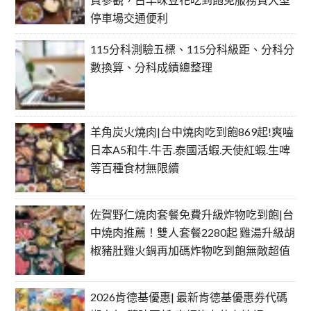
停車場交通便利
115分科測驗五標、115分科級距、分科分
數換算、分科成績總整理
羊角炭火燒肉|台中燒肉吃到飽869起!爽嗑
日本A5和牛.牛舌.泰國活蝦.天使紅蝦.生啤
等百種食材無限續
佐賀野仁燒肉套餐免費升級炸物吃到飽|台
中燒肉推薦！雙人套餐2280起 雞湯升級胡
椒豬肚雞火鍋再加碼炸物吃到飽無敵超值
2026肯德基優惠| 最新肯德基優惠券代碼