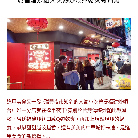
城福建炒麵大火熱炒Q彈乾爽有鍋氣
逢甲美食又一發~瑞豐夜市知名的人氣小吃曾氏福建炒麵
台中唯一分店就在逢甲夜市!有別於台灣傳統炒麵比較溼
軟，曾氏福建炒麵口感Q彈乾爽，再加上現點現炒的鍋
氣，鹹鹹甜甜越咬越香，還有美美的中華城打卡牆，是逢
甲美食的新選擇。…