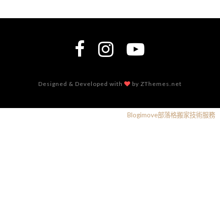
Designed & Developed with
by ZThemes.net
Blogimove部落格搬家技術服務