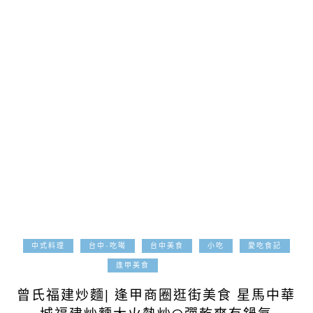
中式料理
台中-吃喝
台中美食
小吃
愛吃食記
2021-10-01
逢甲美食
曾氏福建炒麵| 逢甲商圈逛街美食 星馬中華