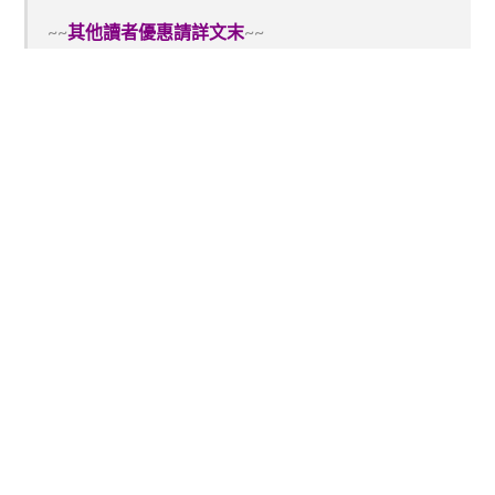
~~
其他讀者優惠請詳文末
~~