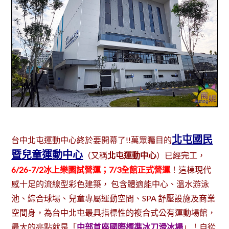
北屯國民
台中北屯運動中心終於要開幕了!!萬眾矚目的
暨兒童運動中
心
（又稱
北屯運動中心
）已經完工，
6/26-7/2冰上樂園試營運；7/3全館正式營運
！這棟現代
感十足的流線型彩色建築， 包含體適能中心、溫水游泳
池、綜合球場、兒童專屬運動空間、SPA 舒壓設施及商業
空間身，為台中北屯最具指標性的複合式公有運動場館，
最大的亮點就是「
中部首座國際標準冰刀滑冰場
」！自從