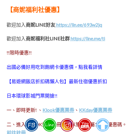
【商妮福利社優惠】
歡迎加入
商妮LINE好友
https://lin.ee/693w2jq
歡迎加入
商妮福利社LINE社群
https://line.me/ti
!!限時優惠!!
出國必備好用吃到飽網卡優惠價，點我看詳情
【易遊網飯店折扣碼懶人包】最新住宿優惠折扣
日本環球影城門票開搶!!
一、即時更新! 、
Klook優惠票券
、
KKday優惠票券
二、進入KLOOK完成註冊，可以獲得專屬100元優惠碼。
前往註冊