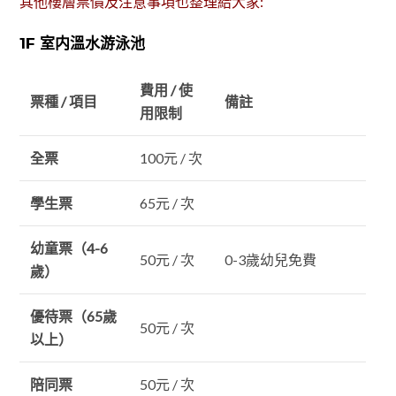
其他樓層票價及注意事項也整理給大家:
1F 室内溫水游泳池
費用 / 使
票種 / 項目
備註
用限制
全票
100元 / 次
學生票
65元 / 次
幼童票（4-6
50元 / 次
0-3歲幼兒免費
歲）
優待票（65歲
50元 / 次
以上）
陪同票
50元 / 次