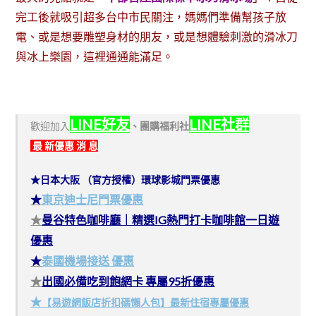
完工後就吸引超多台中市民關注，媽媽們準備幫孩子放
電、或是想要雕塑身材的朋友，或是想體驗刺激的滑冰刀
與冰上樂園，這裡通通能滿足。
LINE好友
LINE社群
歡迎加入
、
團購福利社
最 新優惠 消 息
★日本大阪 （官方授權）環球影城門票優惠
★
東京迪士尼門票優惠
★
曼谷特色咖啡廳｜精選IG熱門打卡咖啡館一日遊
優惠
★
泰國機場接送 優惠
★
出國必備吃到飽網卡 專屬95折優惠
★
【易遊網飯店折扣碼懶人包】最新住宿專屬優惠