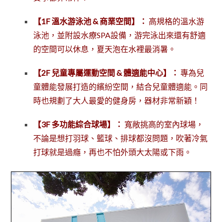
【1F 溫水游泳池 & 商業空間】：
高規格的溫水游
泳池，並附設水療SPA設備，游完泳出來還有舒適
的空間可以休息，夏天泡在水裡最消暑。
【2F 兒童專屬運動空間 & 體適能中心】：
專為兒
童體能發展打造的繽紛空間，結合兒童體適能。同
時也規劃了大人最愛的健身房，器材非常新穎！
【3F 多功能綜合球場】：
寬敞挑高的室內球場，
不論是想打羽球、籃球、排球都沒問題，吹著冷氣
打球就是過癮，再也不怕外頭大太陽或下雨。