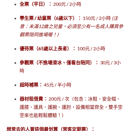
全票（平日）：
200元 / 2小時
學生票 / 幼童票（6歲以下）：
150元 / 2小時
(注
意：未滿12歲之兒童，必須至少有一名成人購買參
觀票陪同進場喔！)
優待票（65歲以上長者）：
100元 / 2小時
參觀票（不進場滑冰、僅看台陪同）：
30元 / 3小
時
超時補票：
45元 / 半小時
器材租借費：
200元 / 次（包含：冰鞋、安全帽、
護膝、護具、護腕、護肘，設備相當齊全，雙手空
空來也能輕鬆體驗！）
想常去的人買這個最划算（常客定期票）：