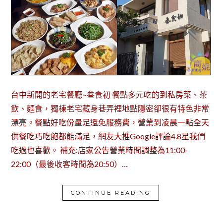
台中新開的老宅餐廳~叁食初 餐點多元吃的到私房菜、茶
飲、麵食，獨棟老宅藏身巷弄裡地點隱密卻很有特色非常
漂亮。餐點好吃份量足還免服務費，營業到凌晨一點全天
供餐吃巧吃飽都能滿足，網友大推Google評論4.8星我們
吃過也喜歡。 補充:店家公告營業時間調整為11:00-
22:00（最後收客時間為20:50）…
CONTINUE READING