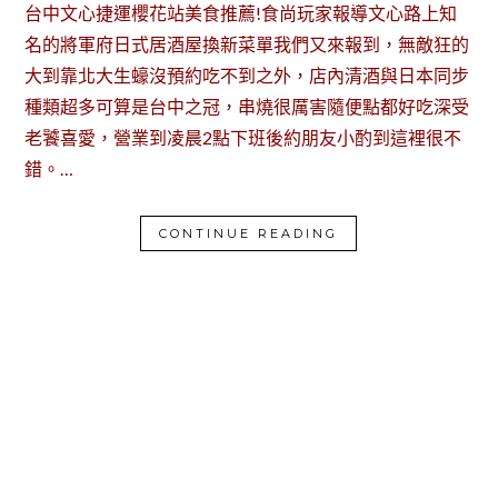
台中文心捷運櫻花站美食推薦!食尚玩家報導文心路上知
名的將軍府日式居酒屋換新菜單我們又來報到，無敵狂的
大到靠北大生蠔沒預約吃不到之外，店內清酒與日本同步
種類超多可算是台中之冠，串燒很厲害隨便點都好吃深受
老饕喜愛，營業到凌晨2點下班後約朋友小酌到這裡很不
錯。…
CONTINUE READING