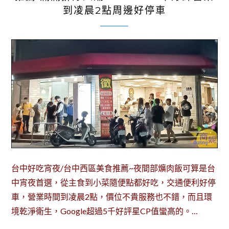
到凌晨2點周邊好停車
台中好吃宵夜/台中西區美食推薦~夜間部爌肉飯可算是台
中宵夜首選，從主食到小菜隨便點都好吃，交通便利好停
車，營業時間到凌晨2點，價位不貴服務也不錯，而且環
境乾淨衛生，Google超過5千好評星CP值蠻高的。…