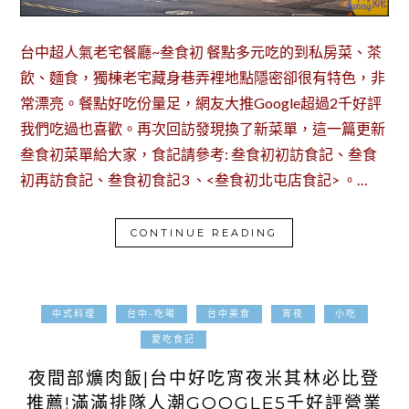
台中超人氣老宅餐廳~叁食初 餐點多元吃的到私房菜、茶
飲、麵食，獨棟老宅藏身巷弄裡地點隱密卻很有特色，非
常漂亮。餐點好吃份量足，網友大推Google超過2千好評
我們吃過也喜歡。再次回訪發現換了新菜單，這一篇更新
叁食初菜單給大家，食記請參考: 叁食初初訪食記、叁食
初再訪食記、叁食初食記3 、<叁食初北屯店食記> 。…
CONTINUE READING
中式料理
台中-吃喝
台中美食
宵夜
小吃
2025-08-11
愛吃食記
夜間部爌肉飯|台中好吃宵夜米其林必比登
推薦!滿滿排隊人潮GOOGLE5千好評營業