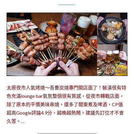
太原夜市人氣烤燒～吾曹炭燒專門開店面了！裝潢很有特
色充滿lounge bar氣氛整個很有質感，從夜市轉戰店面，
除了原本的平價美味串燒，還多了關東煮及啤酒，CP值
超高Google評論4.9分，越晚越熱鬧。建議先訂位才不會
久等。…