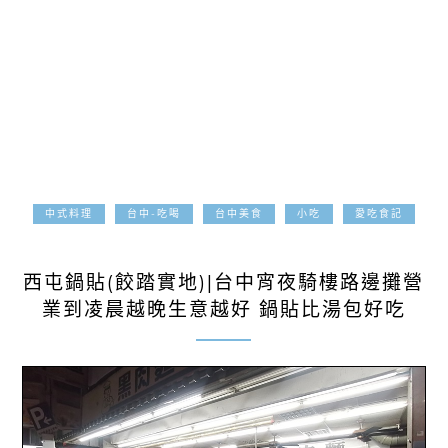
中式料理
台中-吃喝
台中美食
小吃
愛吃食記
2026-06-09
西屯鍋貼(餃踏實地)|台中宵夜騎樓路邊攤營
業到凌晨越晚生意越好 鍋貼比湯包好吃