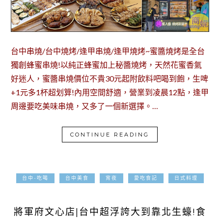
台中串燒/台中燒烤/逢甲串燒/逢甲燒烤~蜜醬燒烤是全台
獨創蜂蜜串燒!以純正蜂蜜加上秘醬燒烤，天然花蜜香氣
好迷人，蜜醬串燒價位不貴30元起附飲料吧喝到飽，生啤
+1元多1杯超划算!內用空間舒適，營業到凌晨12點，逢甲
周邊要吃美味串燒，又多了一個新選擇。…
CONTINUE READING
台中-吃喝
台中美食
宵夜
愛吃食記
日式料理
2023-08-05
將軍府文心店|台中超浮誇大到靠北生蠔!食