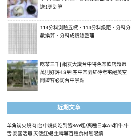
送1更划算
114分科測驗五標、114分科級距、分科分
數換算、分科成績總整理
吃茶三千| 網友大讚台中特色茶飲店超過
萬則好評4.8星!空中茶園紅磚老宅絕美空
間遊客必訪台中景點
近期文章
羊角炭火燒肉|台中燒肉吃到飽869起!爽嗑日本A5和牛.牛
舌.泰國活蝦.天使紅蝦.生啤等百種食材無限續