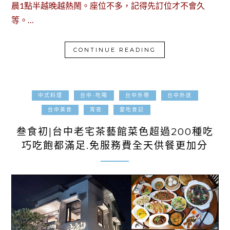
晨1點半越晚越熱鬧。座位不多，記得先訂位才不會久
等。…
CONTINUE READING
中式料理
台中-吃喝
台中外帶
台中外送
2022-07-27
台中美食
宵夜
愛吃食記
叁食初|台中老宅茶藝館菜色超過200種吃
巧吃飽都滿足.免服務費全天供餐更加分