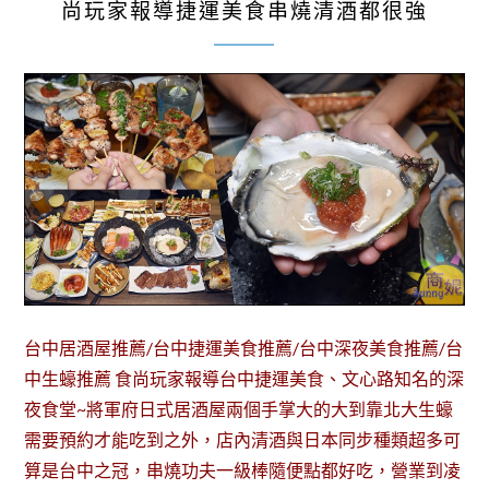
尚玩家報導捷運美食串燒清酒都很強
台中居酒屋推薦/台中捷運美食推薦/台中深夜美食推薦/台
中生蠔推薦 食尚玩家報導台中捷運美食、文心路知名的深
夜食堂~將軍府日式居酒屋兩個手掌大的大到靠北大生蠔
需要預約才能吃到之外，店內清酒與日本同步種類超多可
算是台中之冠，串燒功夫一級棒隨便點都好吃，營業到凌