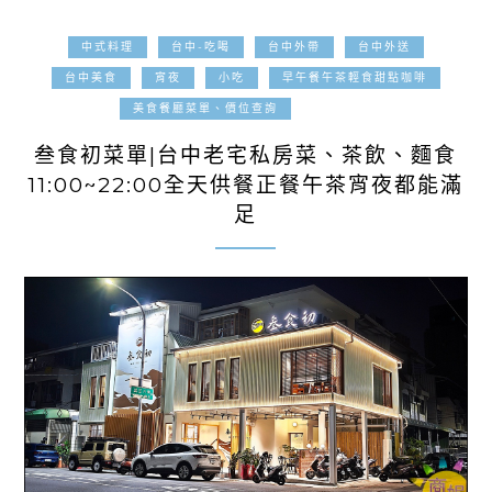
中式料理
台中-吃喝
台中外帶
台中外送
台中美食
宵夜
小吃
早午餐午茶輕食甜點咖啡
2025-10-04
美食餐廳菜單、價位查詢
叁食初菜單|台中老宅私房菜、茶飲、麵食
11:00~22:00全天供餐正餐午茶宵夜都能滿
足