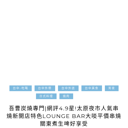
台中-吃喝
台中外帶
台中外送
台中美食
宵夜
2021-12-23
日式料理
燒肉
吾曹炭燒專門|網評4.9星!太原夜市人氣串
燒新開店特色LOUNGE BAR大啖平價串燒
關東煮生啤好享受