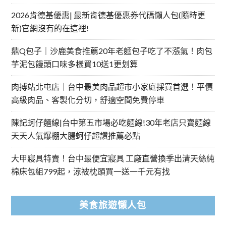
2026肯德基優惠| 最新肯德基優惠券代碼懶人包(隨時更
新)官網沒有的在這裡!
鼎Q包子｜沙鹿美食推薦20年老麵包子吃了不漲氣！肉包
芋泥包饅頭口味多樣買10送1更划算
肉搏站北屯店｜台中最美肉品超市小家庭採買首選！平價
高級肉品、客製化分切，舒適空間免費停車
陳記蚵仔麵線|台中第五市場必吃麵線!30年老店只賣麵線
天天人氣爆棚大腸蚵仔超讚推薦必點
大甲寢具特賣！台中最便宜寢具 工廠直營換季出清天絲純
棉床包組799起，涼被枕頭買一送一千元有找
美食旅遊懶人包