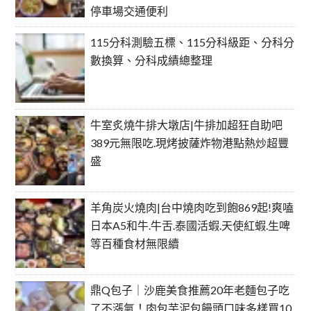
停車場交通便利
115分科測驗五標、115分科級距、分科分
數換算、分科成績總整理
牛室炙燒牛排大墩店|牛排加超狂自助吧
389元無限吃.現烤披薩炸物港點熱炒超豐
盛
羊角炭火燒肉|台中燒肉吃到飽869起!爽嗑
日本A5和牛.牛舌.泰國活蝦.天使紅蝦.生啤
等百種食材無限續
鼎Q包子｜沙鹿美食推薦20年老麵包子吃
了不漲氣！肉包芋泥包饅頭口味多樣買10