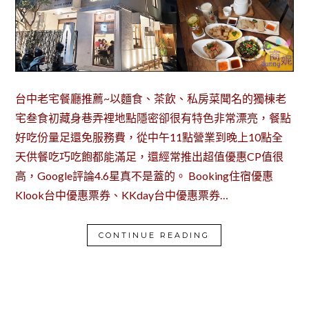
台中老宅餐廳推薦~以麵食、茶飲、私房菜聞名的獨棟老
宅叁食初藏身巷弄裡地點隱密卻很有特色非常漂亮，餐點
好吃份量足還免服務費，從中午11點營業到晚上10點全
天供餐吃巧吃飽都能滿足，還經常推出超值優惠CP值很
高，Google評論4.6星真不是蓋的。 Booking住宿優惠
Klook台中優惠票券、KKday台中優惠票券…
CONTINUE READING