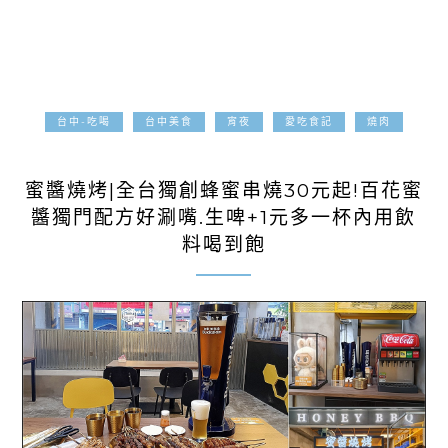
台中-吃喝
台中美食
宵夜
愛吃食記
燒肉
2025-05-04
蜜醬燒烤|全台獨創蜂蜜串燒30元起!百花蜜
醬獨門配方好涮嘴.生啤+1元多一杯內用飲
料喝到飽