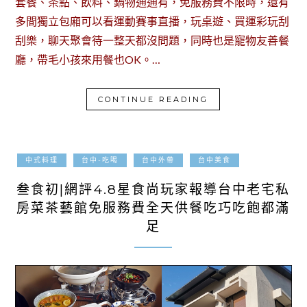
套餐、茶點、飲料、鍋物通通有，免服務費不限時，還有
多間獨立包廂可以看運動賽事直播，玩桌遊、買運彩玩刮
刮樂，聊天聚會待一整天都沒問題，同時也是寵物友善餐
廳，帶毛小孩來用餐也OK。…
CONTINUE READING
2022-03-01
中式料理
台中-吃喝
台中外帶
台中美食
叁食初|網評4.8星食尚玩家報導台中老宅私
房菜茶藝館免服務費全天供餐吃巧吃飽都滿
足