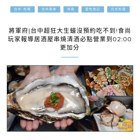
台中-吃喝
台中美食
宵夜
愛吃食記
日式料理
2022-02-18
將軍府|台中超狂大生蠔沒預約吃不到!食尚
玩家報導居酒屋串燒清酒必點營業到02:00
更加分