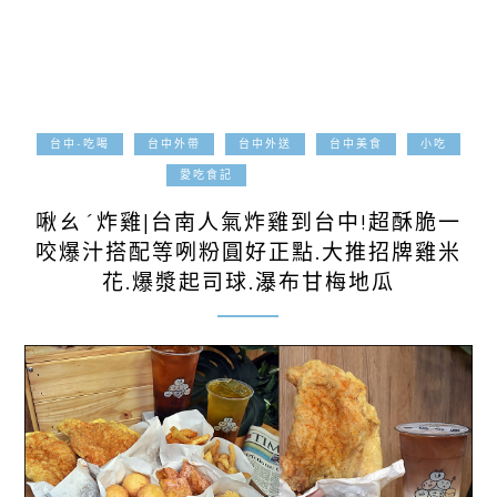
台中-吃喝
台中外帶
台中外送
台中美食
小吃
2022-02-28
愛吃食記
啾ㄠˊ炸雞|台南人氣炸雞到台中!超酥脆一
咬爆汁搭配等咧粉圓好正點.大推招牌雞米
花.爆漿起司球.瀑布甘梅地瓜