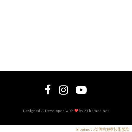
Designed & Developed with
by ZThemes.net
Blogimove部落格搬家技術服務