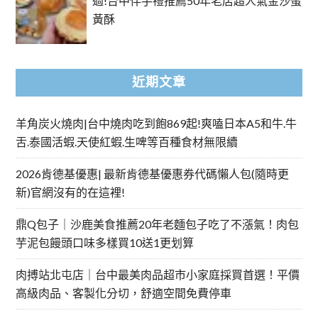
過!台中伴手禮推薦50年老店超人氣金沙蛋
黃酥
近期文章
羊角炭火燒肉|台中燒肉吃到飽869起!爽嗑日本A5和牛.牛
舌.泰國活蝦.天使紅蝦.生啤等百種食材無限續
2026肯德基優惠| 最新肯德基優惠券代碼懶人包(隨時更
新)官網沒有的在這裡!
鼎Q包子｜沙鹿美食推薦20年老麵包子吃了不漲氣！肉包
芋泥包饅頭口味多樣買10送1更划算
肉搏站北屯店｜台中最美肉品超市小家庭採買首選！平價
高級肉品、客製化分切，舒適空間免費停車