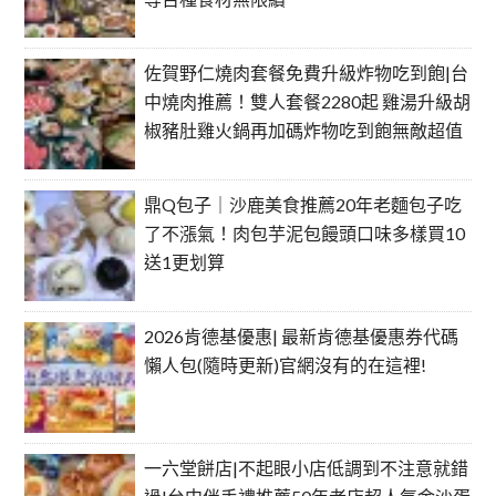
佐賀野仁燒肉套餐免費升級炸物吃到飽|台
中燒肉推薦！雙人套餐2280起 雞湯升級胡
椒豬肚雞火鍋再加碼炸物吃到飽無敵超值
鼎Q包子｜沙鹿美食推薦20年老麵包子吃
了不漲氣！肉包芋泥包饅頭口味多樣買10
送1更划算
2026肯德基優惠| 最新肯德基優惠券代碼
懶人包(隨時更新)官網沒有的在這裡!
一六堂餅店|不起眼小店低調到不注意就錯