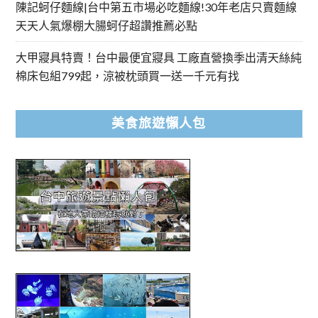
陳記蚵仔麵線|台中第五市場必吃麵線!30年老店只賣麵線
天天人氣爆棚大腸蚵仔超讚推薦必點
大甲寢具特賣！台中最便宜寢具 工廠直營換季出清天絲純
棉床包組799起，涼被枕頭買一送一千元有找
美食旅遊懶人包