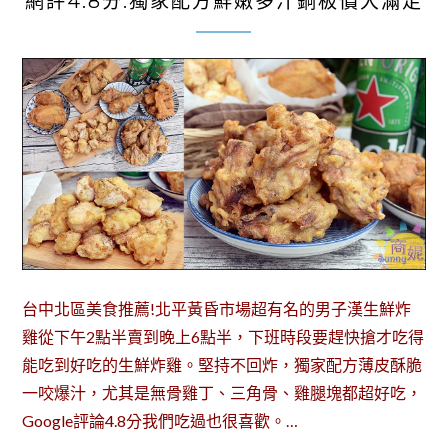
網評4.8分.獨家配方鮮嫩多汁銅板價大滿足
台中北區美食推薦!北平黃昏市場超有名的男子漢生鮮炸
雞從下午2點半賣到晚上6點半，下班時段要趕快搶才吃得
能吃到好吃的生鮮炸雞。堅持不回炸，獨家配方薄皮酥脆
一咬爆汁，尤其是無骨雞丁、三角骨、雞腿塊都超好吃，
Google評論4.8分我們吃過也很喜歡。…