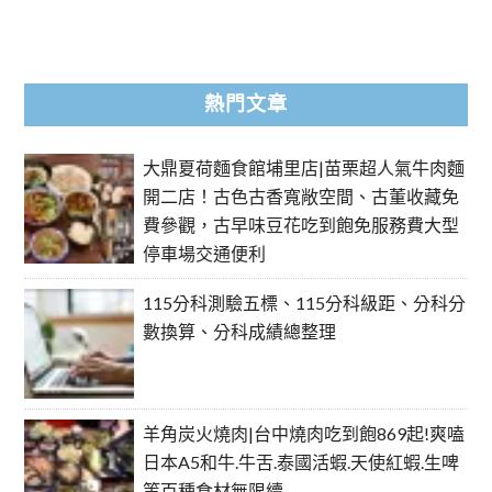
熱門文章
大鼎夏荷麵食館埔里店|苗栗超人氣牛肉麵
開二店！古色古香寬敞空間、古董收藏免
費參觀，古早味豆花吃到飽免服務費大型
停車場交通便利
115分科測驗五標、115分科級距、分科分
數換算、分科成績總整理
羊角炭火燒肉|台中燒肉吃到飽869起!爽嗑
日本A5和牛.牛舌.泰國活蝦.天使紅蝦.生啤
等百種食材無限續