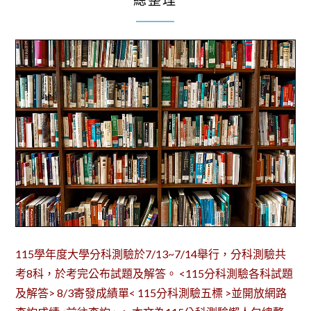
總整理
115學年度大學分科測驗於7/13~7/14舉行，分科測驗共
考8科，於考完公布試題及解答。 <115分科測驗各科試題
及解答> 8/3寄發成績單< 115分科測驗五標 >並開放網路