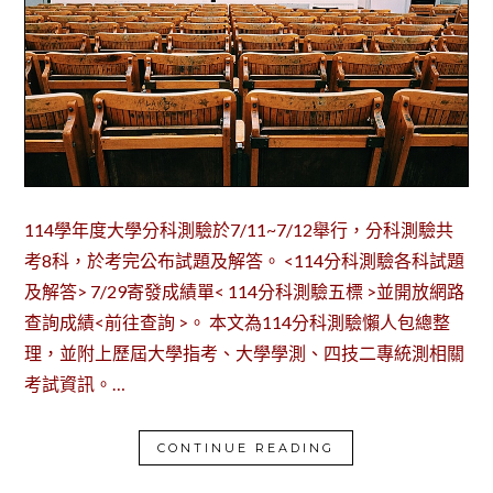
114學年度大學分科測驗於7/11~7/12舉行，分科測驗共
考8科，於考完公布試題及解答。 <114分科測驗各科試題
及解答> 7/29寄發成績單< 114分科測驗五標 >並開放網路
查詢成績<前往查詢 >。 本文為114分科測驗懶人包總整
理，並附上歷屆大學指考、大學學測、四技二專統測相關
考試資訊。…
CONTINUE READING