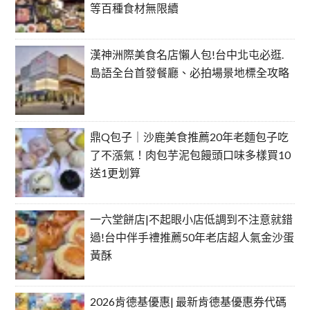
等百種食材無限續
漢神洲際美食名店懶人包!台中北屯必逛.
島語全台首發餐廳、必拍場景地標全攻略
鼎Q包子｜沙鹿美食推薦20年老麵包子吃
了不漲氣！肉包芋泥包饅頭口味多樣買10
送1更划算
一六堂餅店|不起眼小店低調到不注意就錯
過!台中伴手禮推薦50年老店超人氣金沙蛋
黃酥
2026肯德基優惠| 最新肯德基優惠券代碼