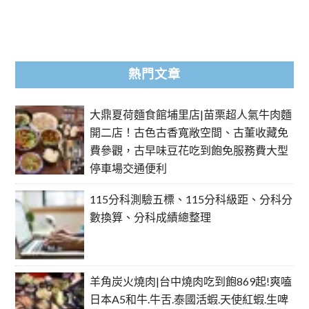
熱門文章
大鼎夏荷麵食館埔里店|苗栗超人氣牛肉麵
開二店！古色古香寬敞空間、古董收藏免
費參觀，古早味豆花吃到飽免服務費大型
停車場交通便利
115分科測驗五標、115分科級距、分科分
數換算、分科成績總整理
羊角炭火燒肉|台中燒肉吃到飽869起!爽嗑
日本A5和牛.牛舌.泰國活蝦.天使紅蝦.生啤