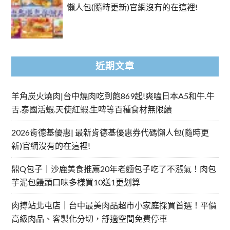
懶人包(隨時更新)官網沒有的在這裡!
近期文章
羊角炭火燒肉|台中燒肉吃到飽869起!爽嗑日本A5和牛.牛
舌.泰國活蝦.天使紅蝦.生啤等百種食材無限續
2026肯德基優惠| 最新肯德基優惠券代碼懶人包(隨時更
新)官網沒有的在這裡!
鼎Q包子｜沙鹿美食推薦20年老麵包子吃了不漲氣！肉包
芋泥包饅頭口味多樣買10送1更划算
肉搏站北屯店｜台中最美肉品超市小家庭採買首選！平價
高級肉品、客製化分切，舒適空間免費停車