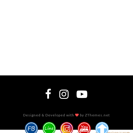
Designed & Developed with
by ZThemes.net