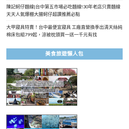
陳記蚵仔麵線|台中第五市場必吃麵線!30年老店只賣麵線
天天人氣爆棚大腸蚵仔超讚推薦必點
大甲寢具特賣！台中最便宜寢具 工廠直營換季出清天絲純
棉床包組799起，涼被枕頭買一送一千元有找
美食旅遊懶人包