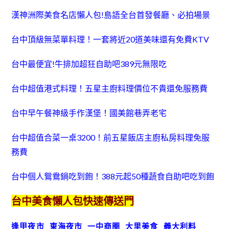
漢神洲際美食名店懶人包!島語全台首發餐廳、必拍場景
台中頂級無菜單料理！一套將近20道美味還有免費KTV
台中最便宜!牛排加超狂自助吧389元無限吃
台中超值港式料理！五星主廚料理價位不貴還免服務費
台中早午餐神級手作漢堡！國美館巷弄老宅
台中超值合菜一桌3200！前五星飯店主廚私房料理免服
務費
台中個人鴛鴦鍋吃到飽！388元起50種蔬食自助吧吃到飽
台中美食懶人包快速傳送門
逢甲夜市
東海夜市
一中商圈
大里美食
義大利料