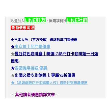
LINE好友
LINE社群
歡迎加入
、
團購福利社
最 新優惠 消 息
★日本大阪 （官方授權）環球影城門票優惠
★
東京迪士尼門票優惠
★
曼谷特色咖啡廳｜精選IG熱門打卡咖啡館一日遊
優惠
★
泰國機場接送 優惠
★
出國必備吃到飽網卡 專屬95折優惠
★
【易遊網飯店折扣碼懶人包】最新住宿專屬優惠
~~
其他讀者優惠請詳文末
~~