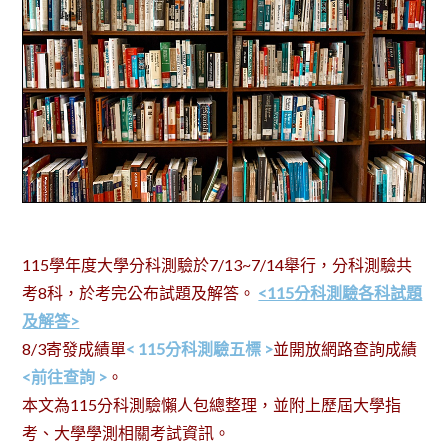
115學年度大學分科測驗於7/13~7/14舉行，分科測驗共
考8科，於考完公布試題及解答。
<115分科測驗各科試題
及解答>
8/3寄發成績單
< 115分科測驗五標 >
並開放網路查詢成績
<前往查詢 >
。
本文為115分科測驗懶人包總整理，並附上歷屆大學指
考、大學學測相關考試資訊。