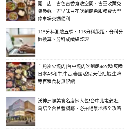
開二店！古色古香寬敞空間、古董收藏免
費參觀，古早味豆花吃到飽免服務費大型
停車場交通便利
115分科測驗五標、115分科級距、分科分
數換算、分科成績總整理
羊角炭火燒肉|台中燒肉吃到飽869起!爽嗑
日本A5和牛.牛舌.泰國活蝦.天使紅蝦.生啤
等百種食材無限續
漢神洲際美食名店懶人包!台中北屯必逛.
島語全台首發餐廳、必拍場景地標全攻略