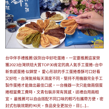
台中伴手禮推薦!說到台中好吃蛋捲，一定要推薦這家榮
獲2023台灣烘焙大賞TOP30肯定的高人氣手工蛋捲~台中
新食感蛋捲 似錦堂。 愛心形狀的手工蛋捲香酥可口好看
又好吃，台灣氣候每天濕度不同，堅持不用機器完全手工
製作蛋捲才能做出最佳口感，一台機器一次只能做兩個蛋
捲相當費工費時，文青包裝非常有質感，送禮自用兩相
宜。 最推薦可以自由搭配不同口味的輕巧包攜帶方便，密
封式包裝效期約90天，食品安全更加分，目 […]…