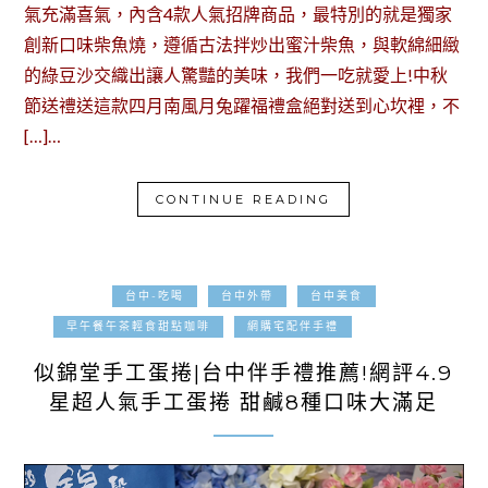
氣充滿喜氣，內含4款人氣招牌商品，最特別的就是獨家
創新口味柴魚燒，遵循古法拌炒出蜜汁柴魚，與軟綿細緻
的綠豆沙交織出讓人驚豔的美味，我們一吃就愛上!中秋
節送禮送這款四月南風月兔躍福禮盒絕對送到心坎裡，不
[…]…
CONTINUE READING
台中-吃喝
台中外帶
台中美食
2023-08-22
早午餐午茶輕食甜點咖啡
網購宅配伴手禮
似錦堂手工蛋捲|台中伴手禮推薦!網評4.9
星超人氣手工蛋捲 甜鹹8種口味大滿足