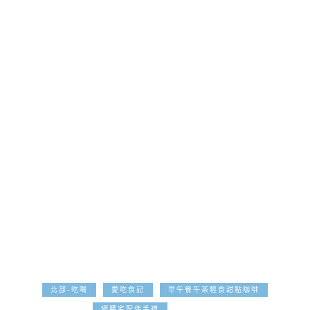
北部-吃喝
愛吃食記
早午餐午茶輕食甜點咖啡
2019-08-26
網購宅配伴手禮