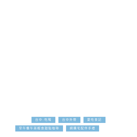
台中-吃喝
台中外帶
愛吃食記
2023-09-01
早午餐午茶輕食甜點咖啡
網購宅配伴手禮