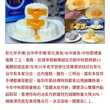
彰化伴手禮/台中伴手禮/彰化美食/台中美食/中秋節禮盒
推薦 三立、東森、民視爭相報導超狂月餅中秋節熱銷12
萬顆就是這家!在地31年老字號麥仕佳專業烘焙坊在彰化
台中有多家分店，店內蛋糕、麵包、三明治、還有多款伴
手禮都廣受歡迎，每到年節送禮時刻都會出現搶購熱潮。
今年中秋節限量推出「雪藏冰皮月餅」爆漿流心雙層內餡
超邪惡，香港特有的冰皮月餅還特別減糖熱量大降30%，
精緻漂亮造型美得像朵花，冰涼滋味一開賣就 […]…