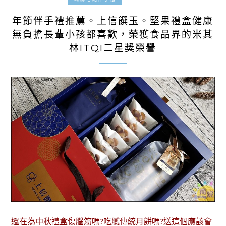
年節伴手禮推薦。上信饌玉。堅果禮盒健康
無負擔長輩小孩都喜歡，榮獲食品界的米其
林ITQI二星獎榮譽
還在為中秋禮盒傷腦筋嗎?吃膩傳統月餅嗎?送這個應該會