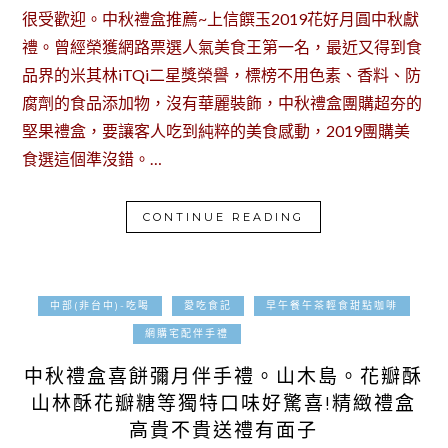
很受歡迎。中秋禮盒推薦~上信饌玉2019花好月圓中秋獻
禮。曾經榮獲網路票選人氣美食王第一名，最近又得到食
品界的米其林iTQi二星獎榮譽，標榜不用色素、香料、防
腐劑的食品添加物，沒有華麗裝飾，中秋禮盒團購超夯的
堅果禮盒，要讓客人吃到純粹的美食感動，2019團購美
食選這個準沒錯。…
CONTINUE READING
中部(非台中)-吃喝
愛吃食記
早午餐午茶輕食甜點咖啡
2019-08-20
網購宅配伴手禮
中秋禮盒喜餅彌月伴手禮。山木島。花瓣酥
山林酥花瓣糖等獨特口味好驚喜!精緻禮盒
高貴不貴送禮有面子