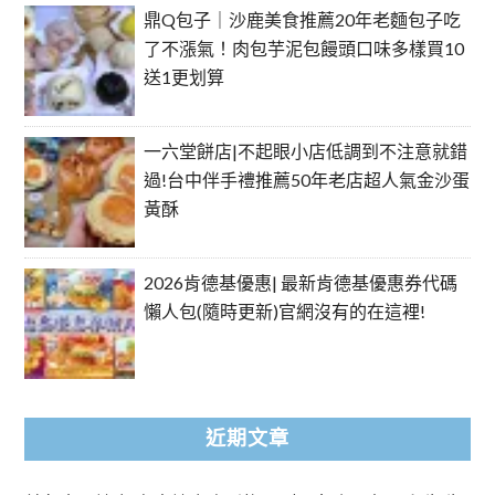
鼎Q包子｜沙鹿美食推薦20年老麵包子吃
了不漲氣！肉包芋泥包饅頭口味多樣買10
送1更划算
一六堂餅店|不起眼小店低調到不注意就錯
過!台中伴手禮推薦50年老店超人氣金沙蛋
黃酥
2026肯德基優惠| 最新肯德基優惠券代碼
懶人包(隨時更新)官網沒有的在這裡!
近期文章