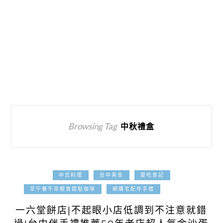
Browsing Tag
中秋禮盒
中式料理
台中美食
愛吃食記
2026-06-04
早午餐午茶輕食甜點咖啡
網購宅配伴手禮
一六堂餅店|不起眼小店低調到不注意就錯