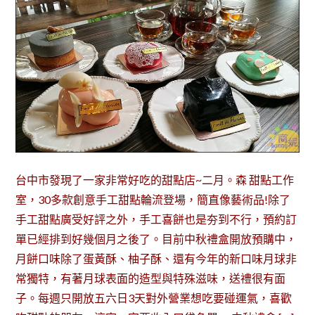
台中市發現了一家非常好吃的甜點店~二月。森 甜點工作
室，30多款創意手工甜點輪流登場，簡直像藝術品!除了
手工甜點廣受好評之外，手工喜餅也是夯到不行，預約訂
單已經排到好幾個月之後了。目前中秋禮盒開放預購中，
月餅口味除了蛋黃酥、柚子酥、還有今年的新口味月球非
常獨特，有著月球表面的造型與特殊滋味，送禮很有面
子。每週只開放五六日3天對外營業想吃要碰運氣，喜歡