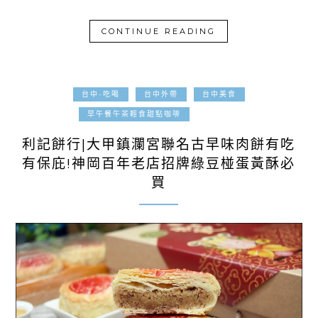
CONTINUE READING
台中-吃喝
台中外帶
台中美食
2021-09-14
早午餐午茶輕食甜點咖啡
利記餅行|大甲鎮瀾宮聯名古早味肉餅有吃
有保庇!神岡百年老店招牌綠豆椪蛋黃酥必
買