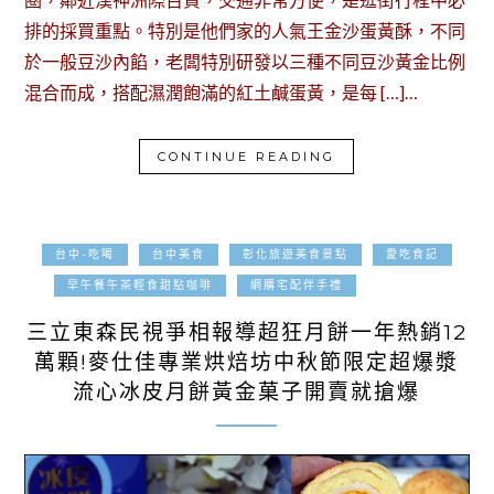
排的採買重點。特別是他們家的人氣王金沙蛋黃酥，不同
於一般豆沙內餡，老闆特別研發以三種不同豆沙黃金比例
混合而成，搭配濕潤飽滿的紅土鹹蛋黃，是每 […]…
CONTINUE READING
台中-吃喝
台中美食
彰化旅遊美食景點
愛吃食記
2024-08-10
早午餐午茶輕食甜點咖啡
網購宅配伴手禮
三立東森民視爭相報導超狂月餅一年熱銷12
萬顆!麥仕佳專業烘焙坊中秋節限定超爆漿
流心冰皮月餅黃金菓子開賣就搶爆