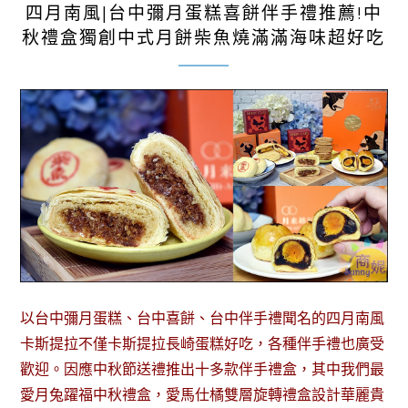
四月南風|台中彌月蛋糕喜餅伴手禮推薦!中
秋禮盒獨創中式月餅柴魚燒滿滿海味超好吃
以台中彌月蛋糕、台中喜餅、台中伴手禮聞名的四月南風
卡斯提拉不僅卡斯提拉長崎蛋糕好吃，各種伴手禮也廣受
歡迎。因應中秋節送禮推出十多款伴手禮盒，其中我們最
愛月兔躍福中秋禮盒，愛馬仕橘雙層旋轉禮盒設計華麗貴