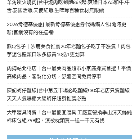
羊角炭火燒肉|台中燒肉吃到飽869起!爽嗑日本A5和牛.牛
舌.泰國活蝦.天使紅蝦.生啤等百種食材無限續
2026肯德基優惠| 最新肯德基優惠券代碼懶人包(隨時更
新)官網沒有的在這裡!
鼎Q包子｜沙鹿美食推薦20年老麵包子吃了不漲氣！肉包
芋泥包饅頭口味多樣買10送1更划算
肉搏站北屯店｜台中最美肉品超市小家庭採買首選！平價
高級肉品、客製化分切，舒適空間免費停車
陳記蚵仔麵線|台中第五市場必吃麵線!30年老店只賣麵線
天天人氣爆棚大腸蚵仔超讚推薦必點
大甲寢具特賣！台中最便宜寢具 工廠直營換季出清天絲純
棉床包組799起，涼被枕頭買一送一千元有找