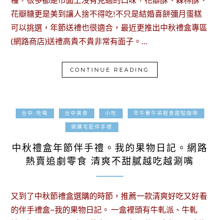
花瓣糖更是美到讓人捨不得吃!不只是結婚喜餅彌月蛋糕
可以挑選，年節送禮也很適合，最近更推出中秋禮盒專區
(網路商店)送禮高貴不貴非常有面子。…
CONTINUE READING
台中-吃喝
台中美食
小吃
早午餐午茶輕食甜點咖啡
2018-09-02
網購宅配伴手禮
中秋禮盒年節伴手禮。我的果物日記。網路
熱賣追劇零食 清爽不甜膩越吃越涮嘴
又到了中秋節禮盒選購的時節，推薦一款清爽好吃又好看
的伴手禮盒~我的果物日記。 一盒裡頭有牛軋派、牛軋