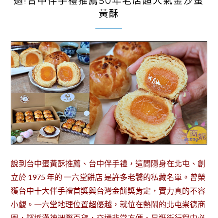
過!台中伴手禮推薦50年老店超人氣金沙蛋
黃酥
說到台中蛋黃酥推薦、台中伴手禮，這間隱身在北屯、創
立於 1975 年的 一六堂餅店 是許多老饕的私藏名單。曾榮
獲台中十大伴手禮首獎與台灣金餅獎肯定，實力真的不容
小覷。一六堂地理位置超優越，就位在熱鬧的北屯崇德商
圈，鄰近漢神洲際百貨，交通非常方便，是逛街行程中必