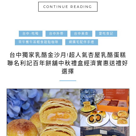
CONTINUE READING
台中-吃喝
台中外帶
台中美食
愛吃食記
2023-09-20
早午餐午茶輕食甜點咖啡
網購宅配伴手禮
台中獨家乳酪金沙月!超人氣杏屋乳酪蛋糕
聯名利記百年餅舖中秋禮盒經濟實惠送禮好
選擇