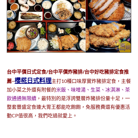
台中平價日式定食/台中平價炸豬排/台中好吃豬排定食推
櫻椛日式料理
薦
~
主打10種口味厚實炸豬排定食，主餐
加小菜之外還有附餐的
米飯、味噌湯、生菜、冰淇淋、茶
飲通通無限續
，最特別的是浮誇雙層炸豬排份量十足，一
整套豐盛定食連大胃王都能吃飽飽，免服務費還有優惠活
動CP值很高，我們吃過就愛上。