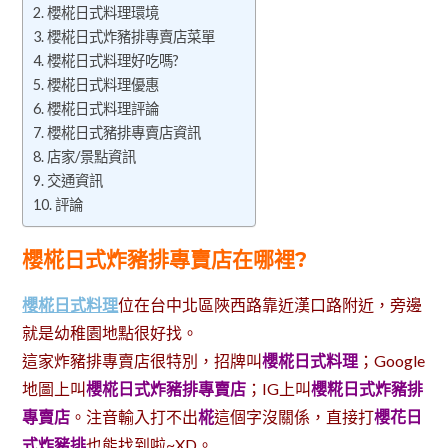
櫻椛日式料理環境
櫻椛日式炸豬排專賣店菜單
櫻椛日式料理好吃嗎?
櫻椛日式料理優惠
櫻椛日式料理評論
櫻椛日式豬排專賣店資訊
店家/景點資訊
交通資訊
評論
櫻椛日式炸豬排專賣店在哪裡?
櫻椛日式料理
位在台中北區陜西路靠近漢口路附近，旁邊
就是幼稚園地點很好找。
這家炸豬排專賣店很特別，招牌叫
櫻椛日式料理
；Google
地圖上叫
櫻椛日式炸豬排專賣店
；IG上叫
櫻糀日式炸豬排
專賣店
。注音輸入打不出
椛
這個字沒關係，直接打
櫻花日
式炸豬排
也能找到啦~XD。