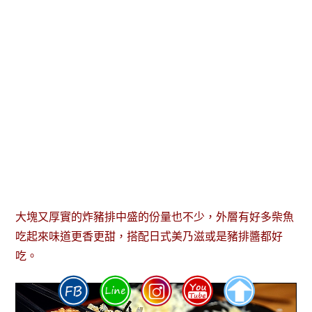
大塊又厚實的炸豬排中盛的份量也不少，外層有好多柴魚
吃起來味道更香更甜，搭配日式美乃滋或是豬排醬都好
吃。