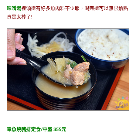
味噌湯
裡頭還有好多魚肉料不少耶，喝完還可以無限續點
真是太棒了!
章魚燒豬排定食/中盛 355元