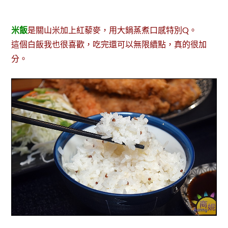
米飯
是關山米加上紅藜麥，用大鍋蒸煮口感特別Q。
這個白飯我也很喜歡，吃完還可以無限續點，真的很加
分。