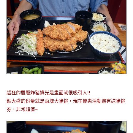
超狂的雙層炸豬排光是畫面就很吸引人!!
點大盛的份量就是兩塊大豬排，現在優惠活動還有送豬排
券，非常超值~