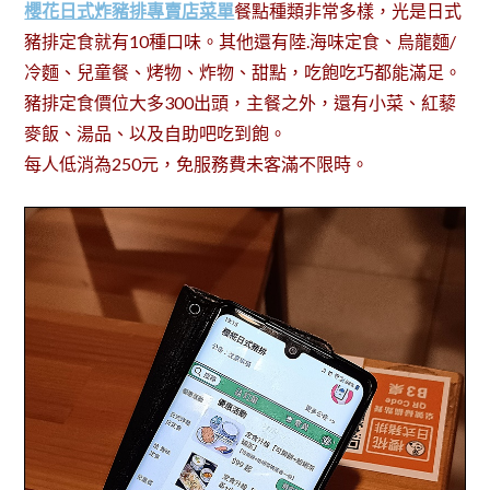
櫻花日式炸豬排專賣店菜單
餐點種類非常多樣，光是日式
豬排定食就有10種口味。其他還有陸.海味定食、烏龍麵/
冷麵、兒童餐、烤物、炸物、甜點，吃飽吃巧都能滿足。
豬排定食價位大多300出頭，主餐之外，還有小菜、紅藜
麥飯、湯品、以及自助吧吃到飽。
每人低消為250元，免服務費未客滿不限時。