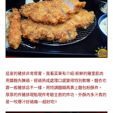
這家的豬排非常厚實，我看菜單有介紹:新鮮的豬里肌肉
用鹽麴先醃過，經過熟成處理口感變得特別軟嫩。麵衣也
跟一般豬排店不一樣，用特調麵糊再裹上麵包粉酥炸。
厚厚的炸豬排現點現炸考驗主廚的炸功，外酥內多汁真的
是一咬爆汁好過癮~~超好吃!!