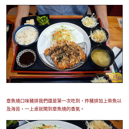
章魚燒口味豬排我們還是第一次吃到，炸豬排加上柴魚以
及海苔，一上桌就聞到章魚燒的香氣。