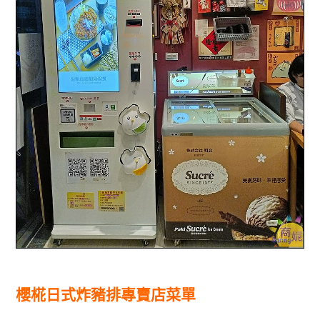
櫻椛日式炸豬排專賣店菜單