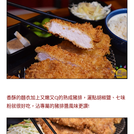
香酥的麵衣加上又嫩又Q的熟成豬排，灑點胡椒鹽、七味
粉就很好吃，沾專屬的豬排醬風味更讚!