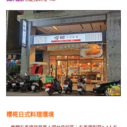
櫻椛日式料理環境