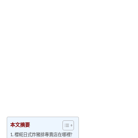
本文摘要
櫻椛日式炸豬排專賣店在哪裡?