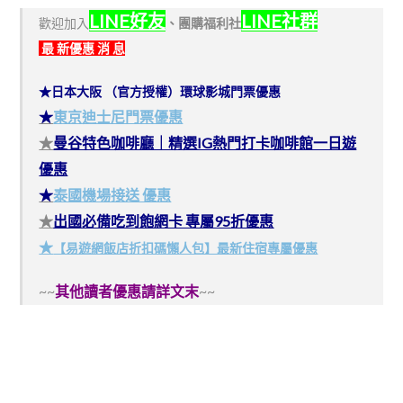
LINE好友
LINE社群
歡迎加入
、
團購福利社
最 新優惠 消 息
★日本大阪 （官方授權）環球影城門票優惠
★
東京迪士尼門票優惠
★
曼谷特色咖啡廳｜精選IG熱門打卡咖啡館一日遊
優惠
★
泰國機場接送 優惠
★
出國必備吃到飽網卡 專屬95折優惠
★
【易遊網飯店折扣碼懶人包】最新住宿專屬優惠
~~
其他讀者優惠請詳文末
~~