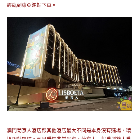
輕軌到東亞運站下車。
澳門葡京人酒店跟其他酒店最大不同是本身沒有賭場，環
境相對單純。而且房價非常平實，葡京人一般房型雙人房