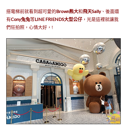
搭電梯前就看到超可愛的
Brown熊大
和
飛天Sally
、後面還
有
Cony兔兔
等
LINE FRIENDS大型公仔
，光是這裡就讓我
們狂拍照，心情大好，!