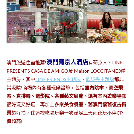
澳門葡京人酒店
澳門旅遊住宿推薦!
有葡京人、LINE
PRESENTS CASA DE AMIGO及 Maison L’OCCITANE3種
主題房，其中
LINE FRIENDS主題房
、
歐舒丹主題房
都非
常吸睛!商場內有各種玩樂設施，包括
室內跳傘、高空飛
索、直排輪、電影院、各種藝文展覽、還有室內遊樂場
都
很好玩又好逛，再加上多家
美食餐廳、舊澳門懷舊復古街
景
超好拍，住這裡吃喝玩樂一次滿足三天兩夜玩不停CP
值超高!