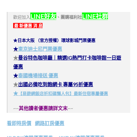
LINE好友
LINE社群
歡迎加入
、
團購福利社
最 新優惠 消 息
★日本大阪 （官方授權）環球影城門票優惠
★
東京迪士尼門票優惠
★
曼谷特色咖啡廳｜精選IG熱門打卡咖啡館一日遊
優惠
★
泰國機場接送 優惠
★
出國必備吃到飽網卡 專屬95折優惠
★
【易遊網飯店折扣碼懶人包】最新住宿專屬優惠
~~
其他讀者優惠請詳文末
~~
看即時房價
網路訂房優惠