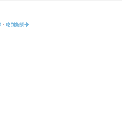
券
、
吃到飽網卡