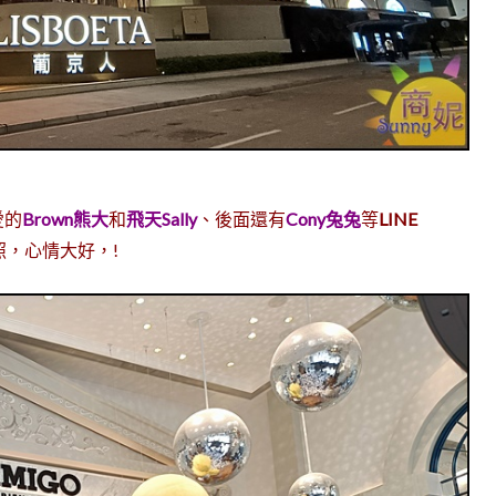
愛的
Brown熊大
和
飛天Sally
、後面還有
Cony兔兔
等
LINE
，心情大好，!