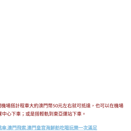
機場搭計程車大約澳門幣50元左右就可抵達，也可以在機場
齡球中心下車；或是搭輕軌到東亞運站下車。
內跳傘.澳門飛索.澳門皇宮海鮮舫吃喝玩樂一次滿足