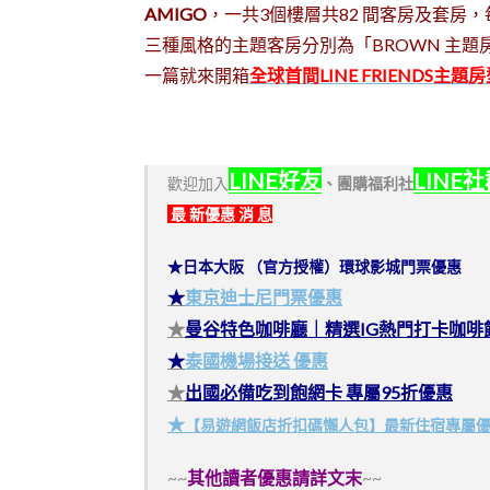
AMIGO
，一共3個樓層共82 間客房及套房，
三種風格的主題客房分別為「BROWN 主題房」、「
一篇就來開箱
全球首間LINE FRIENDS主題
LINE好友
LINE
歡迎加入
、
團購福利社
最 新優惠 消 息
★日本大阪 （官方授權）環球影城門票優惠
★
東京迪士尼門票優惠
★
曼谷特色咖啡廳｜精選IG熱門打卡咖啡
★
泰國機場接送 優惠
★
出國必備吃到飽網卡 專屬95折優惠
★
【易遊網飯店折扣碼懶人包】最新住宿專屬
~~
其他讀者優惠請詳文末
~~