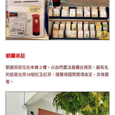
朝霧茶莊
朝霧茶莊位在本棟２樓，以自然農法栽種台灣茶，最有名
的就是台茶18號紅玉紅茶，還獲得國際獎項肯定，非常厲
害。