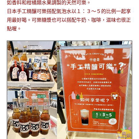
如香料和柑橘類水果調製的天然可樂。
日本手工精釀可樂搭配氣泡水以１：３～５的比例一起享
用最好喝。可樂糖漿也可以搭配牛奶、咖啡，滋味也很正
點喔。