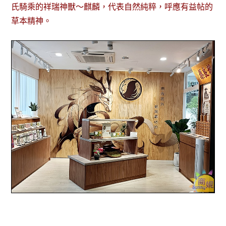
氏騎乘的祥瑞神獸～麒麟，代表自然純粹，呼應有益帖的
草本精神。