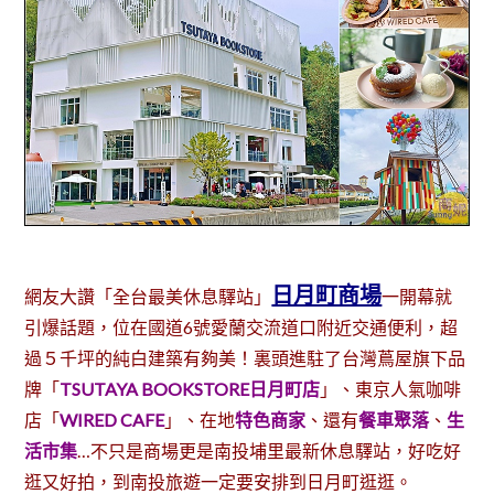
日月町商場
網友大讚「全台最美休息驛站」
一開幕就
引爆話題，位在國道6號愛蘭交流道口附近交通便利，超
過５千坪的純白建築有夠美！裏頭進駐了台灣蔦屋旗下品
牌「
TSUTAYA BOOKSTORE日月町店
」、東京人氣咖啡
店「
WIRED CAFE
」、在地
特色商家
、還有
餐車聚落
、
生
活市集
…不只是商場更是南投埔里最新休息驛站，好吃好
逛又好拍，到南投旅遊一定要安排到日月町逛逛。