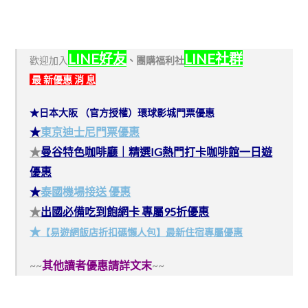
LINE好友
LINE社群
歡迎加入
、
團購福利社
最 新優惠 消 息
★日本大阪 （官方授權）環球影城門票優惠
★
東京迪士尼門票優惠
★
曼谷特色咖啡廳｜精選IG熱門打卡咖啡館一日遊
優惠
★
泰國機場接送 優惠
★
出國必備吃到飽網卡 專屬95折優惠
★
【易遊網飯店折扣碼懶人包】最新住宿專屬優惠
~~
其他讀者優惠請詳文末
~~