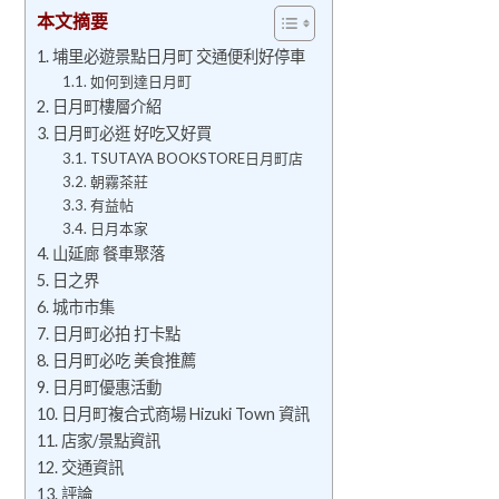
本文摘要
埔里必遊景點日月町 交通便利好停車
如何到達日月町
日月町樓層介紹
日月町必逛 好吃又好買
TSUTAYA BOOKSTORE日月町店
朝霧茶莊
有益帖
日月本家
山延廊 餐車聚落
日之界
城市市集
日月町必拍 打卡點
日月町必吃 美食推薦
日月町優惠活動
日月町複合式商場 Hizuki Town 資訊
店家/景點資訊
交通資訊
評論