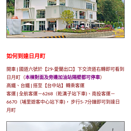
如何到達日月町
開車 | 國道六號於【29-愛蘭出口】下交流道右轉即可看到
日月町（
本棟
對面及旁邊加油站隔壁都可停車
）
高鐵、台鐵 | 搭至【台中站】轉乘客運
客運 | 全航客運－6268（乾溝子站下車)、南投客運－
6670（埔里遊客中心站下車)， 步行5-7分鐘即可到達日
月町