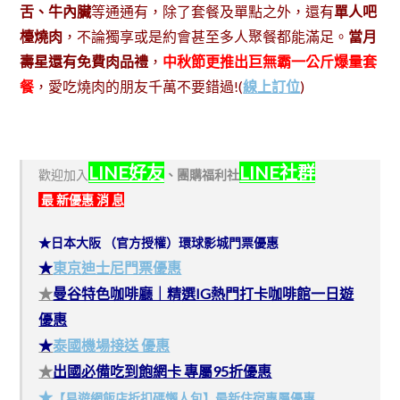
舌、牛內臟
等通通有，除了套餐及單點之外，還有
單人吧
檯燒肉
，不論獨享或是約會甚至多人聚餐都能滿足。
當月
壽星還有免費肉品禮
，
中秋節更推出巨無霸一公斤爆量套
餐
，愛吃燒肉的朋友千萬不要錯過!(
線上訂位
)
LINE好友
LINE社群
歡迎加入
、
團購福利社
最 新優惠 消 息
★日本大阪 （官方授權）環球影城門票優惠
★
東京迪士尼門票優惠
★
曼谷特色咖啡廳｜精選IG熱門打卡咖啡館一日遊
優惠
★
泰國機場接送 優惠
★
出國必備吃到飽網卡 專屬95折優惠
★
【易遊網飯店折扣碼懶人包】最新住宿專屬優惠