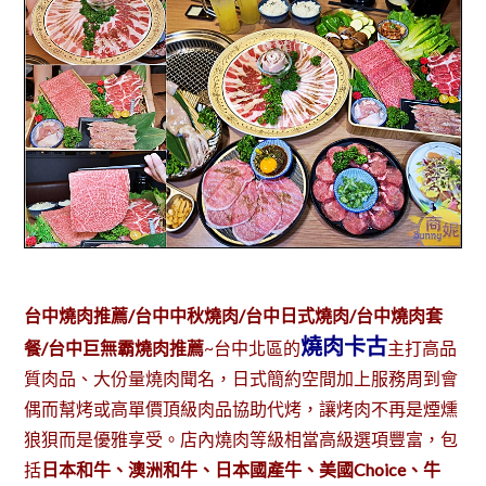
台中燒肉推薦/台中中秋燒肉/台中日式燒肉/台中燒肉套
燒肉卡古
餐/台中巨無霸燒肉推薦
~台中北區的
主打高品
質肉品、大份量燒肉聞名，日式簡約空間加上服務周到會
偶而幫烤或高單價頂級肉品協助代烤，讓烤肉不再是煙燻
狼狽而是優雅享受。店內燒肉等級相當高級選項豐富，包
括
日本和牛、澳洲和牛、日本國產牛、美國Choice、牛