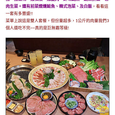
肉生菜。還有前菜煙燻鮭魚、韓式泡菜、及白飯
，看看這
一套有多豐盛!!
菜單上說這是雙人套餐，但份量超多，1公斤的肉量我們3
個人還吃不完~~真的是巨無霸等級!