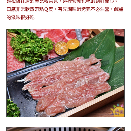
雞松阪在居酒屋比較常見，這裡套餐也吃的到好開心。
口感非常軟嫩帶點Ｑ度，有先調味過烤完不必沾醬，鹹甜
的滋味很好吃