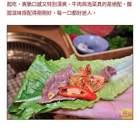
起吃，爽脆口感又特別清爽，牛肉與泡菜真的是絕配，酸
甜滋味搭配得剛剛好，每一口都好迷人。