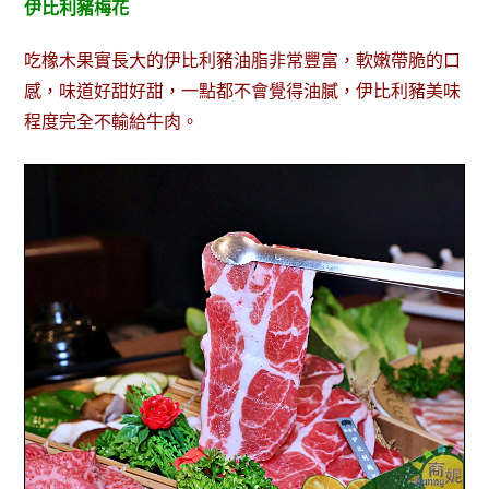
伊比利豬梅花
吃橡木果實長大的伊比利豬油脂非常豐富，軟嫩帶脆的口
感，味道好甜好甜，一點都不會覺得油膩，伊比利豬美味
程度完全不輸給牛肉。