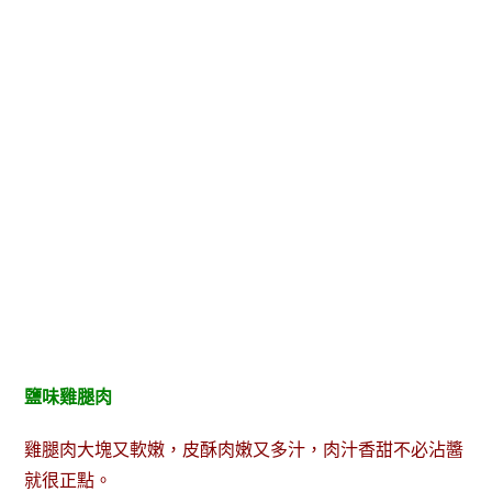
鹽味雞腿肉
雞腿肉大塊又軟嫩，皮酥肉嫩又多汁，肉汁香甜不必沾醬
就很正點。