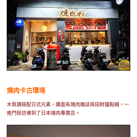
燒肉卡古環境
木質調搭配日式元素，牆面有燒肉雜誌與招財貓點綴，一
進門就彷彿到了日本燒肉專賣店。