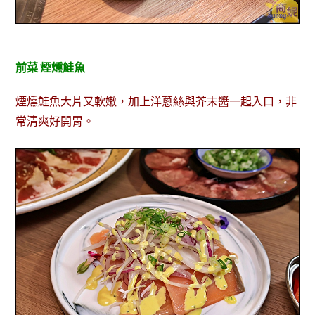
前菜 煙燻鮭
魚
煙燻鮭魚大片又軟嫩，加上洋蔥絲與芥末醬一起入口，非
常清爽好開胃。