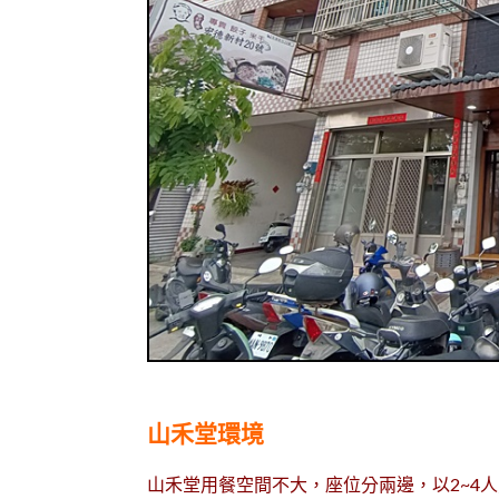
山禾堂環境
山禾堂用餐空間不大，座位分兩邊，以2~4