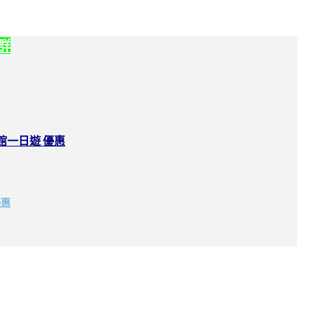
社群
館一日遊 優惠
優惠