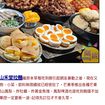
山禾堂拉麵
繼原本草莓吃到飽引起網友暴動之後，現在又
炸物、小菜、飲料無限續就已經很狂了，芒果季推出各種芒果
關山鳳梨、炸牡蠣、炸黃金魚塊、鳳梨啤酒也是吃到飽還不加
，芒果控一定要衝一波~記得先訂位才不會久等。