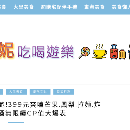
美食
大里美食
網購宅配伴手禮
東海美食
美食懶
2023-06-01
大里美食
愛吃食記
日式料理
!399元爽嗑芒果.鳳梨.拉麵.炸
啤酒無限續CP值大爆表