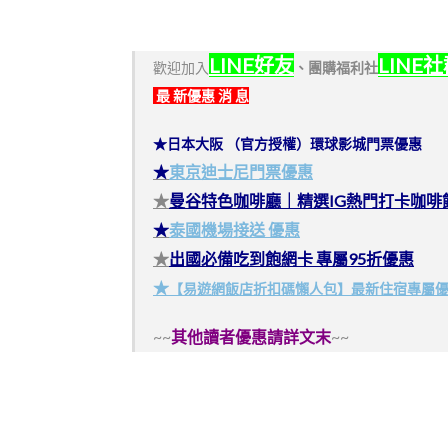
LINE好友
LINE
歡迎加入
、
團購福利社
最 新優惠 消 息
★日本大阪 （官方授權）環球影城門票優惠
★
東京迪士尼門票優惠
★
曼谷特色咖啡廳｜精選IG熱門打卡咖啡
★
泰國機場接送 優惠
★
出國必備吃到飽網卡 專屬95折優惠
★
【易遊網飯店折扣碼懶人包】最新住宿專屬
~~
其他讀者優惠請詳文末
~~