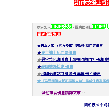
賀!!本文登上香港
LINE好友
LINE
歡迎加入
、
團購福利社
最 新優惠 消 息
★日本大阪 （官方授權）環球影城門票優惠
★
東京迪士尼門票優惠
★
曼谷特色咖啡廳｜精選IG熱門打卡咖啡
★
泰國機場接送 優惠
★
出國必備吃到飽網卡 專屬95折優惠
★
【易遊網飯店折扣碼懶人包】最新住宿專屬
~~
其他讀者優惠請詳文末
~~
圓形披薩不夠