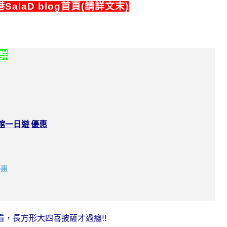
SalaD blog首頁(請詳文末)
社群
館一日遊 優惠
優惠
看，長方形大四喜披薩才過癮!!