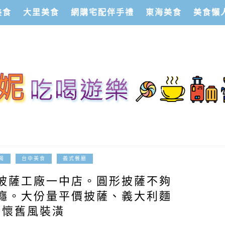
美食
大里美食
網購宅配伴手禮
東海美食
美食懶
2014-12-15
喝
台中美食
義式餐廳
披薩工廠一中店。圓形披薩不夠
癮。大份量平價披薩、義大利麵
搭懷舊風裝潢