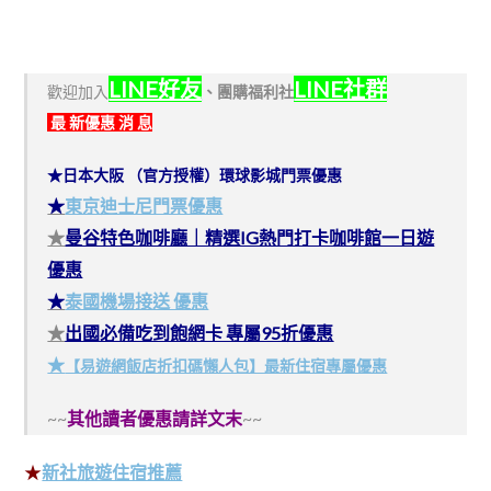
LINE好友
LINE社群
歡迎加入
、
團購福利社
最 新優惠 消 息
★日本大阪 （官方授權）環球影城門票優惠
★
東京迪士尼門票優惠
★
曼谷特色咖啡廳｜精選IG熱門打卡咖啡館一日遊
優惠
★
泰國機場接送 優惠
★
出國必備吃到飽網卡 專屬95折優惠
★
【易遊網飯店折扣碼懶人包】最新住宿專屬優惠
~~
其他讀者優惠請詳文末
~~
★
新社旅遊住宿推薦