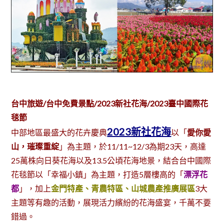
台中旅遊/台中免費景點/2023新社花海/2023
臺中國際花
毯節
2023新社花海
中部地區最盛大的花卉慶典
以「
愛你愛
山，璀璨重綻
」為主題，於11/11~12/3為期23天，高達
25萬株向日葵花海以及13.5公頃花海地景，結合台中國際
花毯節以「幸福小鎮」為主題，打造5層樓高的「
漂浮花
都
」，加上
金門特產、青農特區、山城農產推廣展區
3大
主題等有趣的活動，展現活力繽紛的花海盛宴，千萬不要
錯過。