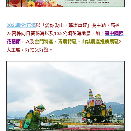
2023新社花海
以
「愛你愛山，璀璨重綻」為主題，高達
25萬株向日葵花海以及13.5公頃花海地景，加上
臺中國際
花毯節
，以及
金門特產、青農特區、山城農產推廣展區
3
大主題，好拍又好逛。