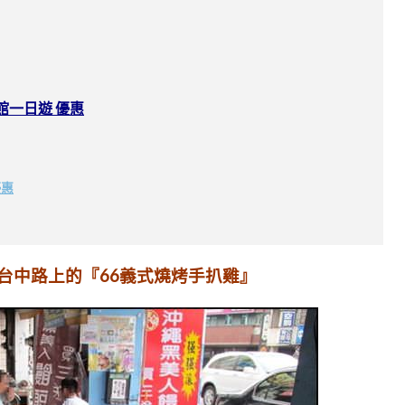
館一日遊 優惠
優惠
台中路上的
『
66義式燒烤手扒雞
』