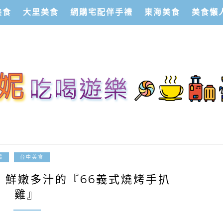
美食
大里美食
網購宅配伴手禮
東海美食
美食懶
2012-08-21
喝
台中美食
、鮮嫩多汁的『66義式燒烤手扒
雞』