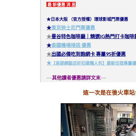
最 新優惠 消 息
★日本大阪 （官方授權）環球影城門票優惠
★
東京迪士尼門票優惠
★
曼谷特色咖啡廳｜精選IG熱門打卡咖啡
★
泰國機場接送 優惠
★
出國必備吃到飽網卡 專屬95折優惠
★
【易遊網飯店折扣碼懶人包】最新住宿專屬
~~
其他讀者優惠請詳文末
~~
後火車站
這一次是在