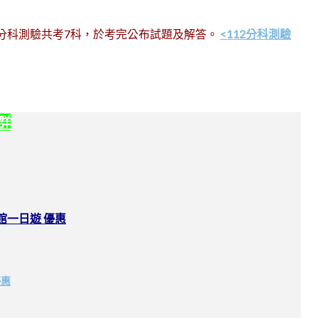
舉行，分科測驗共考7科，於考完公布試題及解答。
<112分科測驗
社群
館一日遊 優惠
優惠