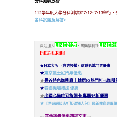
分科測驗放榜
112學年度大學分科測驗於7/12~7/13
各科試題及解答>
LINE好友
LINE
歡迎加入
、
團購福利社
最 新優惠 消 息
★日本大阪 （官方授權）環球影城門票優惠
★
東京迪士尼門票優惠
★
曼谷特色咖啡廳｜精選IG熱門打卡咖啡
★
泰國機場接送 優惠
★
出國必備吃到飽網卡 專屬95折優惠
★
【易遊網飯店折扣碼懶人包】最新住宿專屬
~~
其他讀者優惠請詳文末
~~