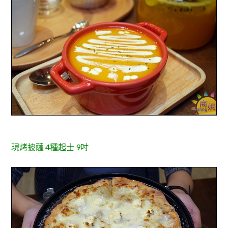
現烤披薩 4種起士 9吋