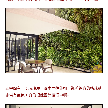
正中間有一間玻璃屋，從室內往外拍，襯著後方的植栽牆
非常有氣氛，真的很像國外度假中啊~