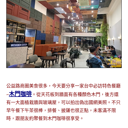
公益路商圈美食很多，今天要分享一家台中必訪特色餐廳
木門咖啡
~
。從天花板到牆面有各種顏色木門，後方還
有一大面植栽牆與玻璃屋，可以拍出偽出國網美照。不只
早午餐下午茶很棒，排餐、披薩也很正點，未客滿不限
時，跟朋友約聚餐到木門咖啡很享受。