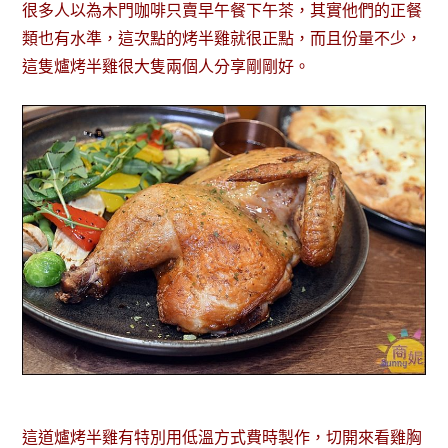
很多人以為木門咖啡只賣早午餐下午茶，其實他們的正餐
類也有水準，這次點的烤半雞就很正點，而且份量不少，
這隻爐烤半雞很大隻兩個人分享剛剛好。
這道爐烤半雞有特別用低溫方式費時製作，切開來看雞胸