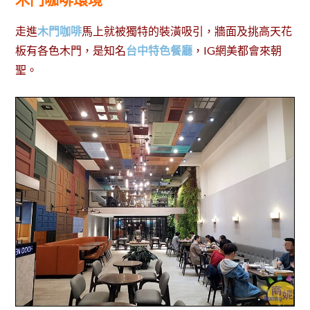
走進
木門咖啡
馬上就被獨特的裝潢吸引，牆面及挑高天花
板有各色木門，是知名
台中特色餐廳
，IG網美都會來朝
聖。