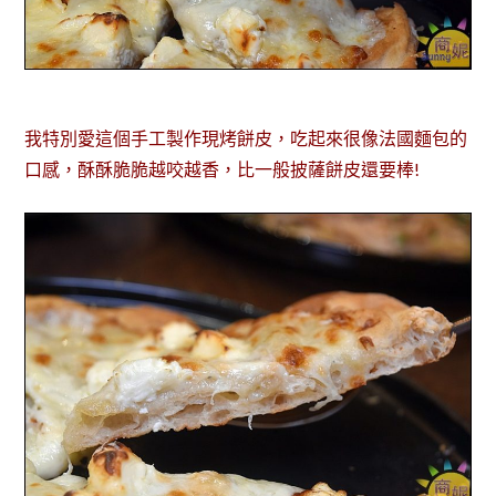
我特別愛這個手工製作現烤餅皮，吃起來很像法國麵包的
口感，酥酥脆脆越咬越香，比一般披薩餅皮還要棒!