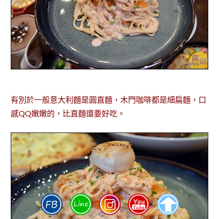
有別於一般意大利麵是圓直麵，木門咖啡都是細扁麵，口
感QQ嫩嫩的，比直麵還要好吃。