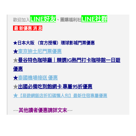
LINE好友
LINE社群
歡迎加入
、
團購福利社
最 新優惠 消 息
★日本大阪 （官方授權）環球影城門票優惠
★
東京迪士尼門票優惠
★
曼谷特色咖啡廳｜精選IG熱門打卡咖啡館一日遊
優惠
★
泰國機場接送 優惠
★
出國必備吃到飽網卡 專屬95折優惠
★
【易遊網飯店折扣碼懶人包】最新住宿專屬優惠
~~
其他讀者優惠請詳文末
~~