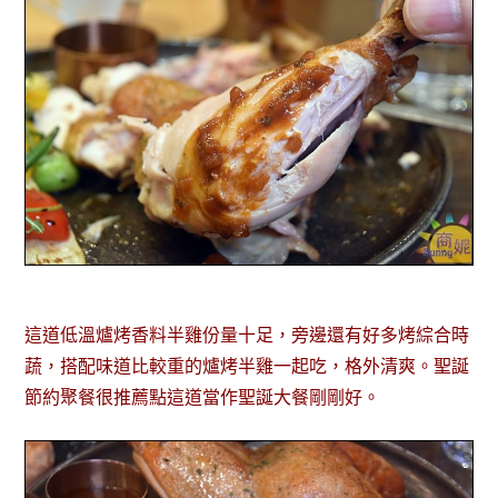
這道低溫爐烤香料半雞份量十足，旁邊還有好多烤綜合時
蔬，搭配味道比較重的爐烤半雞一起吃，格外清爽。聖誕
節約聚餐很推薦點這道當作聖誕大餐剛剛好。