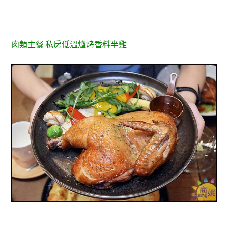
肉類主餐 私房低溫爐烤香料半雞