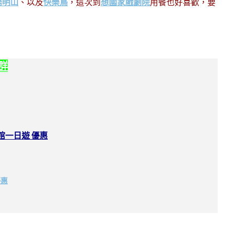
陽明山
、以及
快樂鳥
，這次到
想國家戲劇院
用餐也好喜歡，要
。
社群
館一日遊 優惠
優惠