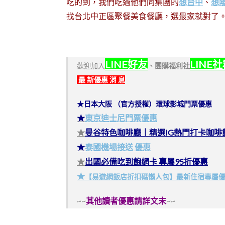
吃的到，我們吃過他們同集團的
想台中
、
想
找台北中正區聚餐美食餐廳，選最家就對了
LINE好友
LINE
歡迎加入
、
團購福利社
最 新優惠 消 息
★日本大阪 （官方授權）環球影城門票優惠
★
東京迪士尼門票優惠
★
曼谷特色咖啡廳｜精選IG熱門打卡咖啡
★
泰國機場接送 優惠
★
出國必備吃到飽網卡 專屬95折優惠
★
【易遊網飯店折扣碼懶人包】最新住宿專屬
~~
其他讀者優惠請詳文末
~~