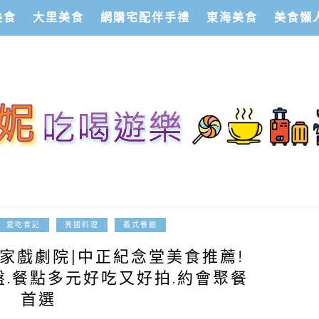
美食
大里美食
網購宅配伴手禮
東海美食
美食懶
2023-10-05
愛吃食記
異國料理
義式餐廳
想國家戲劇院|中正紀念堂美食推薦!
.餐點多元好吃又好拍.約會聚餐
首選