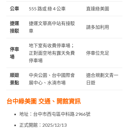
公車
555 路或 綠 4 公車
直達綠美圖
捷運
捷運文華高中站有接駁
請多加利用
接駁
車
地下室有收費停車場；
停車
正對面空地有露天免費
停車位充足
場
停車場
順遊
中央公園、台中國際會
適合規劃文青一
景點
展中心、水湳市場
日遊
台中綠美圖 交通、開館資訊
地址：台中市西屯區中科路 2966號
正式開館：2025/12/13