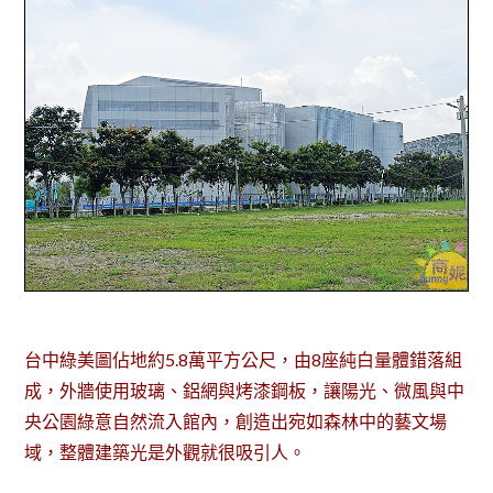
台中綠美圖佔地約5.8萬平方公尺，由8座純白量體錯落組
成，外牆使用玻璃、鋁網與烤漆鋼板，讓陽光、微風與中
央公園綠意自然流入館內，創造出宛如森林中的藝文場
域，整體建築光是外觀就很吸引人。