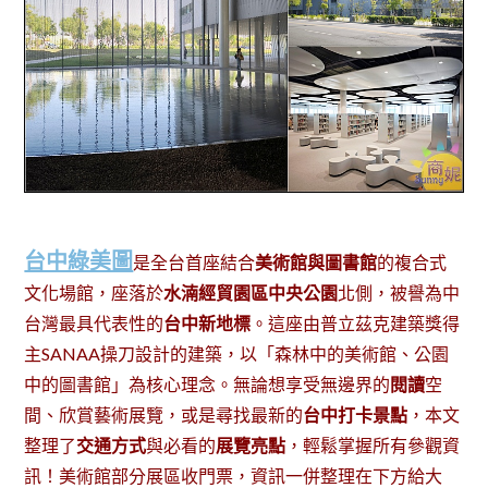
台中綠美圖
是全台首座結合
美術館與圖書館
的複合式
文化場館，座落於
水湳經貿園區中央公園
北側，被譽為中
台灣最具代表性的
台中新地標
。這座由普立茲克建築獎得
主SANAA操刀設計的建築，以「森林中的美術館、公園
中的圖書館」為核心理念。無論想享受無邊界的
閱讀
空
間、欣賞藝術展覽，或是尋找最新的
台中打卡景點
，本文
整理了
交通方式
與必看的
展覽亮點
，輕鬆掌握所有參觀資
訊！美術館部分展區收門票，資訊一併整理在下方給大