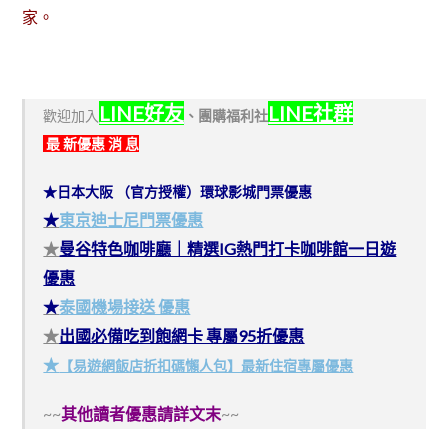
家。
LINE好友
LINE社群
歡迎加入
、
團購福利社
最 新優惠 消 息
★日本大阪 （官方授權）環球影城門票優惠
★
東京迪士尼門票優惠
★
曼谷特色咖啡廳｜精選IG熱門打卡咖啡館一日遊
優惠
★
泰國機場接送 優惠
★
出國必備吃到飽網卡 專屬95折優惠
★
【易遊網飯店折扣碼懶人包】最新住宿專屬優惠
~~
其他讀者優惠請詳文末
~~