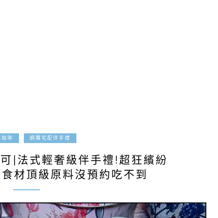
2021-03-13
點咖啡
網購宅配伴手禮
思可可|法式輕奢級伴手禮!超狂繽紛
然食材頂級原料沒預約吃不到