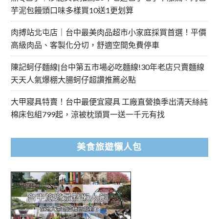
芋泥包饅頭口味多樣買10送1更划算
肉搏站北屯店｜台中最美肉品超市小家庭採買首選！平價
高級肉品、客製化分切，舒適空間免費停車
陳記蚵仔麵線|台中第五市場必吃麵線!30年老店只賣麵線
天天人氣爆棚大腸蚵仔超讚推薦必點
大甲寢具特賣！台中最便宜寢具 工廠直營換季出清天絲純
棉床包組799起，涼被枕頭買一送一千元有找
美食旅遊懶人包