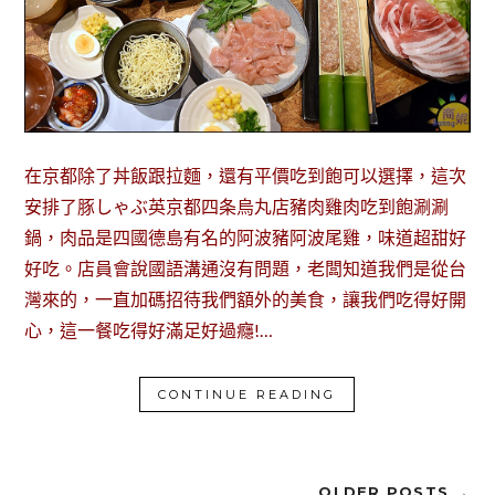
在京都除了丼飯跟拉麵，還有平價吃到飽可以選擇，這次
安排了豚しゃぶ英京都四条烏丸店豬肉雞肉吃到飽涮涮
鍋，肉品是四國德島有名的阿波豬阿波尾雞，味道超甜好
好吃。店員會說國語溝通沒有問題，老闆知道我們是從台
灣來的，一直加碼招待我們額外的美食，讓我們吃得好開
心，這一餐吃得好滿足好過癮!…
CONTINUE READING
OLDER POSTS →