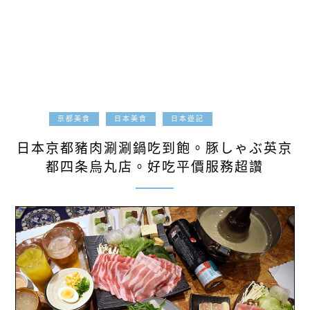
2018-02-17
京都美食
日本美食
日本遊記
日本京都豬肉涮涮鍋吃到飽。豚しゃぶ英京
都四条烏丸店。好吃平價服務超讚