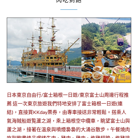
肉吃到飽
日本東京自由行/富士箱根一日遊/東京富士山周邊行程推
薦 這一次東京旅遊我們特地安排了富士箱根一日遊(連
結)，直接買KKday票券，由專車接送非常輕鬆。搭乘人
氣海賊船遊覧蘆之湖，乘上箱根空中纜車，眺望富士山與
蘆之湖，接著在溫泉與噴煙裊裊的大涌谷散步。午餐燒肉
吃到飽盡情品嚐烤牛肉、豬肉、雞肉、炸雞翅膀、炸豬排