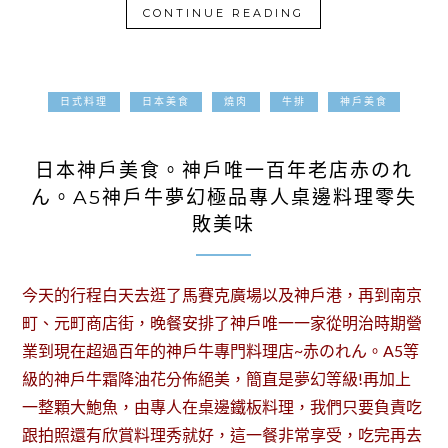
CONTINUE READING
日式料理
日本美食
燒肉
牛排
神戶美食
2018-02-23
日本神戶美食。神戶唯一百年老店赤のれ
ん。A5神戶牛夢幻極品專人桌邊料理零失
敗美味
今天的行程白天去逛了馬賽克廣場以及神戶港，再到南京
町、元町商店街，晚餐安排了神戶唯一一家從明治時期營
業到現在超過百年的神戶牛專門料理店~赤のれん。A5等
級的神戶牛霜降油花分佈絕美，簡直是夢幻等級!再加上
一整顆大鮑魚，由專人在桌邊鐵板料理，我們只要負責吃
跟拍照還有欣賞料理秀就好，這一餐非常享受，吃完再去