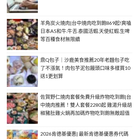
羊角炭火燒肉|台中燒肉吃到飽869起!爽嗑
日本A5和牛.牛舌.泰國活蝦.天使紅蝦.生啤
等百種食材無限續
鼎Q包子｜沙鹿美食推薦20年老麵包子吃
了不漲氣！肉包芋泥包饅頭口味多樣買10
送1更划算
佐賀野仁燒肉套餐免費升級炸物吃到飽|台
中燒肉推薦！雙人套餐2280起 雞湯升級胡
椒豬肚雞火鍋再加碼炸物吃到飽無敵超值
2026肯德基優惠| 最新肯德基優惠券代碼