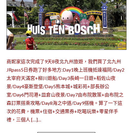
商妮家這次完成了9天8夜北九州旅遊，我們買了北九州
JRpass5日券跑了好多地方:Day1晚上班機抵達福岡/Day2
太宰府天滿宮+柳川遊船/Day3長崎一日遊+稻佐山夜
景/Day4豪斯登堡/Day5熊本城+城彩苑+部長辦公
室/Day6門司港+皿倉山夜景/Day7由布院散策+由布院之
森訂票搭乘攻略/Day8海之中道/Day9搭機。算了一下這
次的花費，機票+住宿+交通票券+吃喝玩樂+零星伴手
禮，三個人 […]…