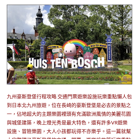
九州豪斯登堡行程攻略 交通門票遊樂設施玩樂重點懶人包
到日本北九州旅遊，位在長崎的豪斯登堡是必去的景點之
一，佔地超大的主題樂園裡頭有充滿歐洲風情的美麗花園
與城堡建築，晚上燈光秀是最大特色，還有許多VR遊樂
設施、冒險樂園，大人小孩都玩得不亦樂乎。這一篇就幫