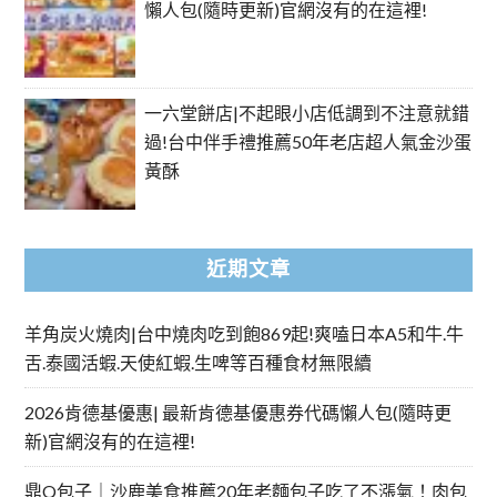
懶人包(隨時更新)官網沒有的在這裡!
一六堂餅店|不起眼小店低調到不注意就錯
過!台中伴手禮推薦50年老店超人氣金沙蛋
黃酥
近期文章
羊角炭火燒肉|台中燒肉吃到飽869起!爽嗑日本A5和牛.牛
舌.泰國活蝦.天使紅蝦.生啤等百種食材無限續
2026肯德基優惠| 最新肯德基優惠券代碼懶人包(隨時更
新)官網沒有的在這裡!
鼎Q包子｜沙鹿美食推薦20年老麵包子吃了不漲氣！肉包