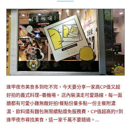
逢甲夜市美食多到吃不完，今天要分享一家高CP值又超
好拍的義式料理~養機場。 店內裝潢走可愛路線，每一面
牆都有可愛小雞無敵好拍!餐點份量多點一份主餐附濃
湯、飲料還有麵包無限續點還免服務費，CP值超高的!!到
逢甲夜市尋找美食，這一家千萬不要錯過。…