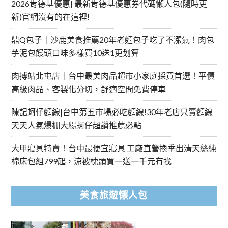
2026肯德基優惠| 最新肯德基優惠券代碼懶人包(隨時更
新)官網沒有的在這裡!
鼎Q包子｜沙鹿美食推薦20年老麵包子吃了不漲氣！肉包
芋泥包饅頭口味多樣買10送1更划算
肉搏站北屯店｜台中最美肉品超市小家庭採買首選！平價
高級肉品、客製化分切，舒適空間免費停車
陳記蚵仔麵線|台中第五市場必吃麵線!30年老店只賣麵線
天天人氣爆棚大腸蚵仔超讚推薦必點
大甲寢具特賣！台中最便宜寢具 工廠直營換季出清天絲純
棉床包組799起，涼被枕頭買一送一千元有找
美食旅遊懶人包