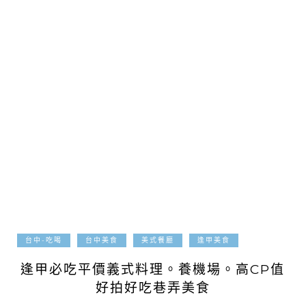
2018-05-30
台中-吃喝
台中美食
美式餐廳
逢甲美食
逢甲必吃平價義式料理。養機場。高CP值
好拍好吃巷弄美食