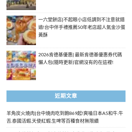
一六堂餅店|不起眼小店低調到不注意就錯
過!台中伴手禮推薦50年老店超人氣金沙蛋
黃酥
2026肯德基優惠| 最新肯德基優惠券代碼
懶人包(隨時更新)官網沒有的在這裡!
近期文章
羊角炭火燒肉|台中燒肉吃到飽869起!爽嗑日本A5和牛.牛
舌.泰國活蝦.天使紅蝦.生啤等百種食材無限續