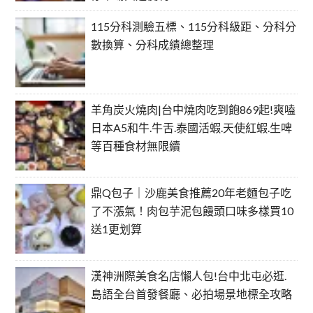
115分科測驗五標、115分科級距、分科分
數換算、分科成績總整理
羊角炭火燒肉|台中燒肉吃到飽869起!爽嗑
日本A5和牛.牛舌.泰國活蝦.天使紅蝦.生啤
等百種食材無限續
鼎Q包子｜沙鹿美食推薦20年老麵包子吃
了不漲氣！肉包芋泥包饅頭口味多樣買10
送1更划算
漢神洲際美食名店懶人包!台中北屯必逛.
島語全台首發餐廳、必拍場景地標全攻略