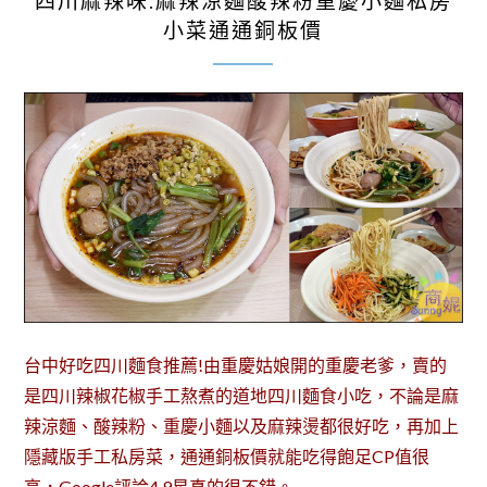
四川麻辣味.麻辣涼麵酸辣粉重慶小麵私房
小菜通通銅板價
台中好吃四川麵食推薦!由重慶姑娘開的重慶老爹，賣的
是四川辣椒花椒手工熬煮的道地四川麵食小吃，不論是麻
辣涼麵、酸辣粉、重慶小麵以及麻辣燙都很好吃，再加上
隱藏版手工私房菜，通通銅板價就能吃得飽足CP值很
高，Google評論4.9星真的很不錯。…