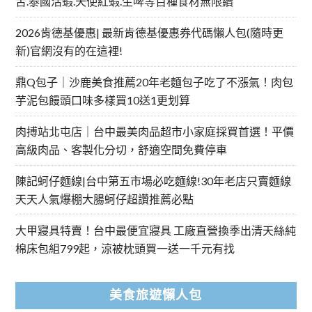
舌.泰國活蝦.天使紅蝦.生啤等百種食材無限續
2026肯德基優惠| 最新肯德基優惠券代碼懶人包(隨時更
新)官網沒有的在這裡!
鼎Q包子｜沙鹿美食推薦20年老麵包子吃了不漲氣！肉包
芋泥包饅頭口味多樣買10送1更划算
肉搏站北屯店｜台中最美肉品超市小家庭採買首選！平價
高級肉品、客製化分切，舒適空間免費停車
陳記蚵仔麵線|台中第五市場必吃麵線!30年老店只賣麵線
天天人氣爆棚大腸蚵仔超讚推薦必點
大甲寢具特賣！台中最便宜寢具 工廠直營換季出清天絲純
棉床包組799起，涼被枕頭買一送一千元有找
美食旅遊懶人包