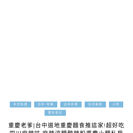
中式料理
台中-吃喝
台中外帶
台中美食
小吃
2022-08-23
愛吃食記
重慶老爹|台中道地重慶麵食推這家!超好吃