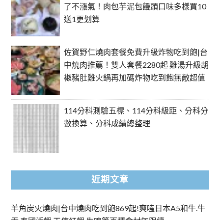
了不漲氣！肉包芋泥包饅頭口味多樣買10
送1更划算
佐賀野仁燒肉套餐免費升級炸物吃到飽|台
中燒肉推薦！雙人套餐2280起 雞湯升級胡
椒豬肚雞火鍋再加碼炸物吃到飽無敵超值
114分科測驗五標、114分科級距、分科分
數換算、分科成績總整理
近期文章
羊角炭火燒肉|台中燒肉吃到飽869起!爽嗑日本A5和牛.牛