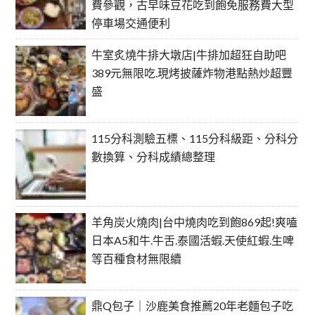
費參觀，古早味豆花吃到飽免服務費大型
停車場交通便利
牛室炙燒牛排大墩店|牛排加超狂自助吧
389元無限吃.現烤披薩炸物港點熱炒超豐
盛
115分科測驗五標、115分科級距、分科分
數換算、分科成績總整理
羊角炭火燒肉|台中燒肉吃到飽869起!爽嗑
日本A5和牛.牛舌.泰國活蝦.天使紅蝦.生啤
等百種食材無限續
鼎Q包子｜沙鹿美食推薦20年老麵包子吃