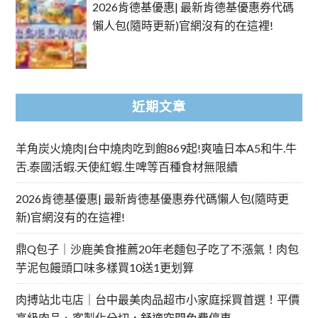
2026肯德基優惠| 最新肯德基優惠券代碼
懶人包(隨時更新)官網沒有的在這裡!
近期文章
羊角炭火燒肉|台中燒肉吃到飽869起!爽嗑日本A5和牛.牛
舌.泰國活蝦.天使紅蝦.生啤等百種食材無限續
2026肯德基優惠| 最新肯德基優惠券代碼懶人包(隨時更
新)官網沒有的在這裡!
鼎Q包子｜沙鹿美食推薦20年老麵包子吃了不漲氣！肉包
芋泥包饅頭口味多樣買10送1更划算
肉搏站北屯店｜台中最美肉品超市小家庭採買首選！平價
高級肉品、客製化分切，舒適空間免費停車