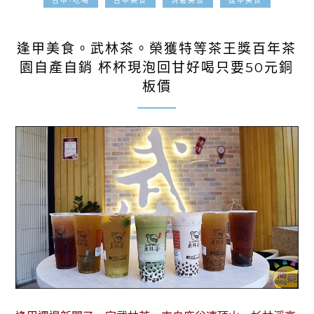
台中-吃喝
台中美食
消暑美食
逢甲美食
2019-04-04
逢甲美食。武林茶。榮獲特等茶王獎百年茶
園自產自銷 杯杯現泡回甘好喝只要50元銅
板價