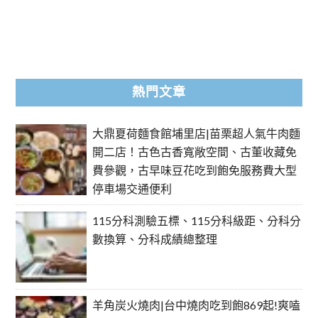
熱門文章
大鼎夏荷麵食館埔里店|苗栗超人氣牛肉麵
開二店！古色古香寬敞空間、古董收藏免
費參觀，古早味豆花吃到飽免服務費大型
停車場交通便利
115分科測驗五標、115分科級距、分科分
數換算、分科成績總整理
羊角炭火燒肉|台中燒肉吃到飽869起!爽嗑