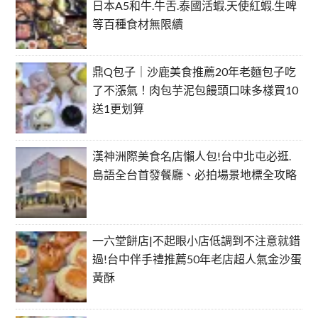
日本A5和牛.牛舌.泰國活蝦.天使紅蝦.生啤
等百種食材無限續
鼎Q包子｜沙鹿美食推薦20年老麵包子吃
了不漲氣！肉包芋泥包饅頭口味多樣買10
送1更划算
漢神洲際美食名店懶人包!台中北屯必逛.
島語全台首發餐廳、必拍場景地標全攻略
一六堂餅店|不起眼小店低調到不注意就錯
過!台中伴手禮推薦50年老店超人氣金沙蛋
黃酥