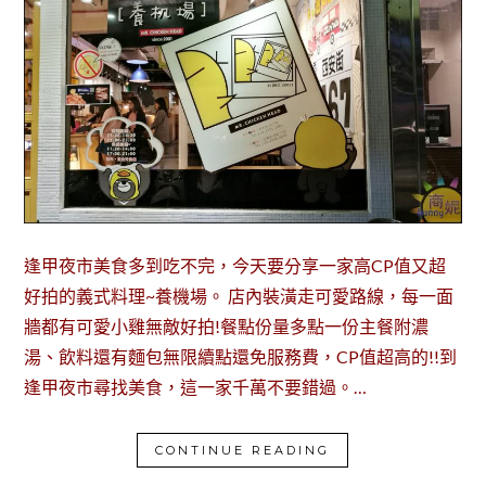
逢甲夜市美食多到吃不完，今天要分享一家高CP值又超
好拍的義式料理~養機場。 店內裝潢走可愛路線，每一面
牆都有可愛小雞無敵好拍!餐點份量多點一份主餐附濃
湯、飲料還有麵包無限續點還免服務費，CP值超高的!!到
逢甲夜市尋找美食，這一家千萬不要錯過。…
CONTINUE READING