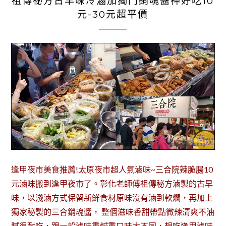
祖傳祕方古早味冷滷加獨門銷魂醬神好吃10
元-30元超平價
逢甲夜市美食推薦!太原夜市超人氣滷味~三合院辣脆腸10
元滷味搬到逢甲夜市了。彰化老師傅祖傳秘方滷製的古早
味，以淺滷方式保留新鮮食材原味沒有滷到軟爛，再加上
獨家秘製的三合銷魂醬， 整個滋味香甜帶點微辣清爽不油
膩很耐吃，跟一般滷味重鹹重口味大不同，想吃逢甲滷味