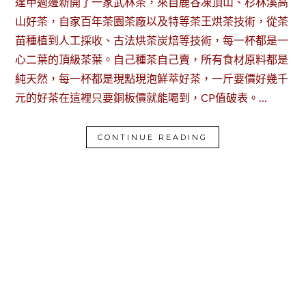
逢甲週邊新開了一家武林茶，來自鹿谷凍頂山、杉林溪高
山好茶，自家百年茶園茶廠以及特等茶王烘茶技術，從茶
苗種植到人工採收、古法烘茶炭焙等技術，每一杯都是一
心二葉的頂級茶葉。自己種茶自己賣，所有食材原料都是
純天然，每一杯都是現點現泡鮮萃好茶，一斤要價好幾千
元的好茶在這裡只要銅板價就能喝到，CP值破表。…
CONTINUE READING