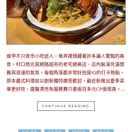
逢甲不只夜市小吃迷人，巷弄裡頭藏著許多讓人驚豔的美
食。村口微光是網路超夯的老宅網美店，店內裝潢充滿懷
舊與浪漫的氣氛，每個角落都非常好拍是IG的打卡熱點，
原本義式料理就以創新獨特廣受歡迎，最近新推出夏季菜
單更好吃，擺盤漂亮免服務費只要兩百多元CP值很高。…
CONTINUE READING