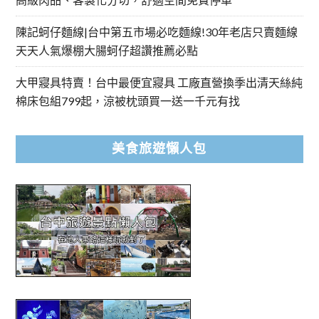
陳記蚵仔麵線|台中第五市場必吃麵線!30年老店只賣麵線
天天人氣爆棚大腸蚵仔超讚推薦必點
大甲寢具特賣！台中最便宜寢具 工廠直營換季出清天絲純
棉床包組799起，涼被枕頭買一送一千元有找
美食旅遊懶人包