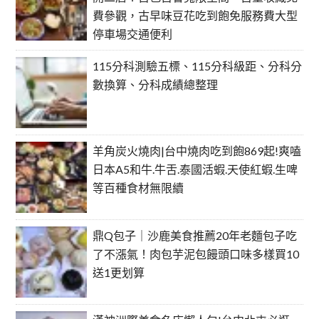
費參觀，古早味豆花吃到飽免服務費大型
停車場交通便利
115分科測驗五標、115分科級距、分科分
數換算、分科成績總整理
羊角炭火燒肉|台中燒肉吃到飽869起!爽嗑
日本A5和牛.牛舌.泰國活蝦.天使紅蝦.生啤
等百種食材無限續
鼎Q包子｜沙鹿美食推薦20年老麵包子吃
了不漲氣！肉包芋泥包饅頭口味多樣買10
送1更划算