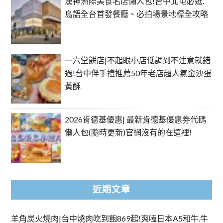
漢神洲際美食名店懶人包!台中北屯必逛.
島語全台首發餐廳、必拍場景地標全攻略
一六堂餅店|不起眼小店低調到不注意就錯
過!台中伴手禮推薦50年老店超人氣金沙蛋
黃酥
2026肯德基優惠| 最新肯德基優惠券代碼
懶人包(隨時更新)官網沒有的在這裡!
近期文章
羊角炭火燒肉|台中燒肉吃到飽869起!爽嗑日本A5和牛.牛