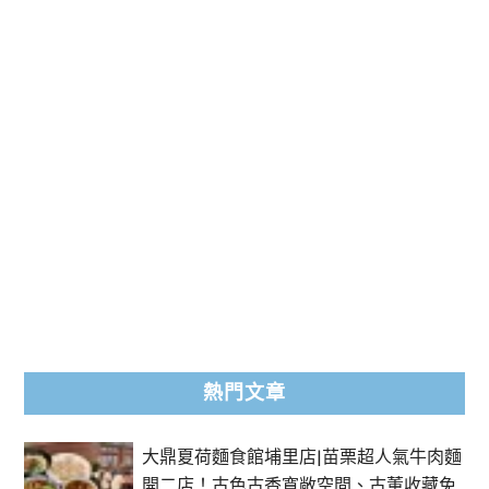
熱門文章
大鼎夏荷麵食館埔里店|苗栗超人氣牛肉麵
開二店！古色古香寬敞空間、古董收藏免