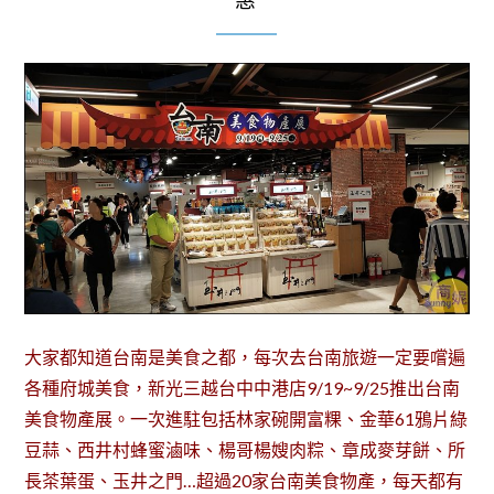
惠
大家都知道台南是美食之都，每次去台南旅遊一定要嚐遍
各種府城美食，新光三越台中中港店9/19~9/25推出台南
美食物產展。一次進駐包括林家碗開富粿、金華61鴉片綠
豆蒜、西井村蜂蜜滷味、楊哥楊嫂肉粽、章成麥芽餅、所
長茶葉蛋、玉井之門…超過20家台南美食物產，每天都有