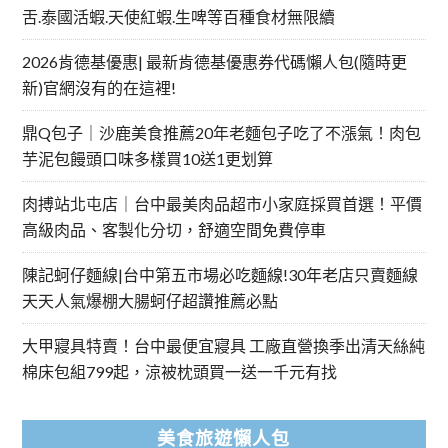
舌.泰國活蝦.天使紅蝦.生啤等百種食材無限續
2026肯德基優惠| 最新肯德基優惠券代碼懶人包(隨時更
新)官網沒有的在這裡!
鼎Q包子｜沙鹿美食推薦20年老麵包子吃了不漲氣！肉包
芋泥包饅頭口味多樣買10送1更划算
肉搏站北屯店｜台中最美肉品超市小家庭採買首選！平價
高級肉品、客製化分切，舒適空間免費停車
陳記蚵仔麵線|台中第五市場必吃麵線!30年老店只賣麵線
天天人氣爆棚大腸蚵仔超讚推薦必點
大甲寢具特賣！台中最便宜寢具 工廠直營換季出清天絲純
棉床包組799起，涼被枕頭買一送一千元有找
美食旅遊懶人包