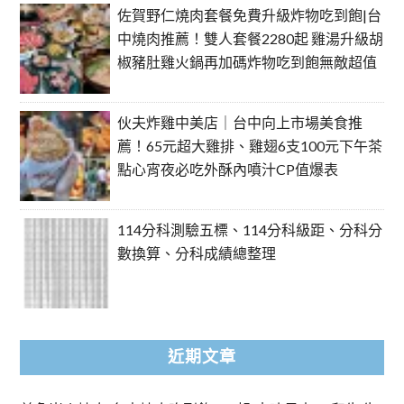
佐賀野仁燒肉套餐免費升級炸物吃到飽|台
中燒肉推薦！雙人套餐2280起 雞湯升級胡
椒豬肚雞火鍋再加碼炸物吃到飽無敵超值
伙夫炸雞中美店｜台中向上市場美食推
薦！65元超大雞排、雞翅6支100元下午茶
點心宵夜必吃外酥內噴汁CP值爆表
114分科測驗五標、114分科級距、分科分
數換算、分科成績總整理
近期文章