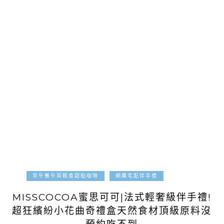
2021-03-13
早午餐午茶輕食甜點咖啡
網購宅配伴手禮
MISSCOCOA蜜思可可|法式輕奢級伴手禮!
超狂繽紛小花曲奇禮盒天然食材頂級原料沒