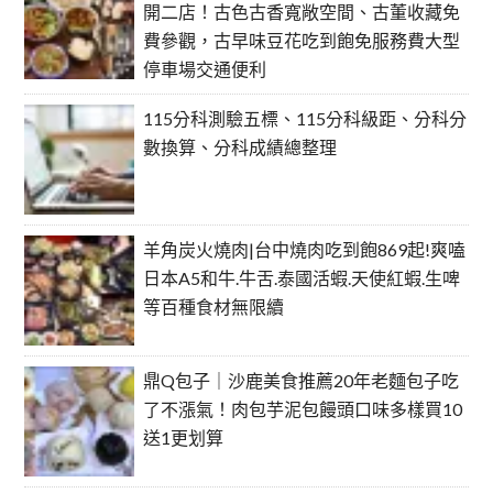
開二店！古色古香寬敞空間、古董收藏免
費參觀，古早味豆花吃到飽免服務費大型
停車場交通便利
115分科測驗五標、115分科級距、分科分
數換算、分科成績總整理
羊角炭火燒肉|台中燒肉吃到飽869起!爽嗑
日本A5和牛.牛舌.泰國活蝦.天使紅蝦.生啤
等百種食材無限續
鼎Q包子｜沙鹿美食推薦20年老麵包子吃
了不漲氣！肉包芋泥包饅頭口味多樣買10
送1更划算