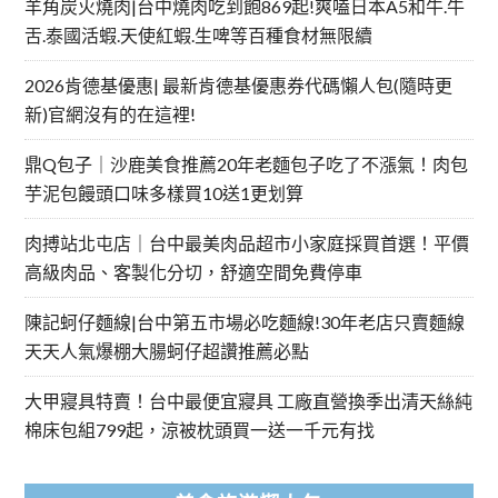
羊角炭火燒肉|台中燒肉吃到飽869起!爽嗑日本A5和牛.牛
舌.泰國活蝦.天使紅蝦.生啤等百種食材無限續
2026肯德基優惠| 最新肯德基優惠券代碼懶人包(隨時更
新)官網沒有的在這裡!
鼎Q包子｜沙鹿美食推薦20年老麵包子吃了不漲氣！肉包
芋泥包饅頭口味多樣買10送1更划算
肉搏站北屯店｜台中最美肉品超市小家庭採買首選！平價
高級肉品、客製化分切，舒適空間免費停車
陳記蚵仔麵線|台中第五市場必吃麵線!30年老店只賣麵線
天天人氣爆棚大腸蚵仔超讚推薦必點
大甲寢具特賣！台中最便宜寢具 工廠直營換季出清天絲純
棉床包組799起，涼被枕頭買一送一千元有找