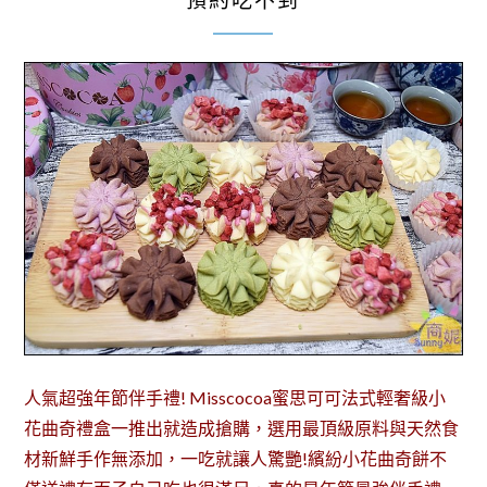
預約吃不到
人氣超強年節伴手禮! Misscocoa蜜思可可法式輕奢級小
花曲奇禮盒一推出就造成搶購，選用最頂級原料與天然食
材新鮮手作無添加，一吃就讓人驚艷!繽紛小花曲奇餅不