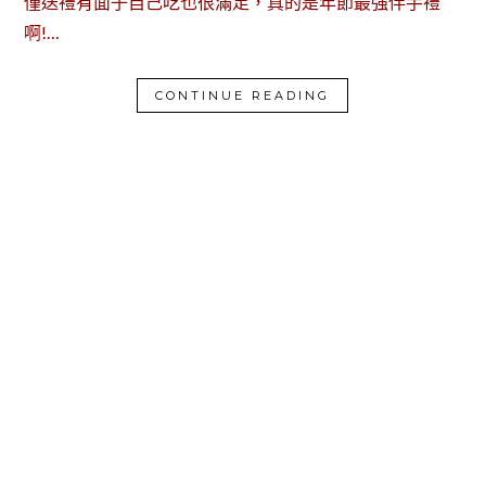
僅送禮有面子自己吃也很滿足，真的是年節最強伴手禮
啊!…
CONTINUE READING