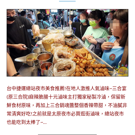
台中捷運總站夜市美食推薦!在地人激推人氣滷味~三合宴
(原三合院)麻辣脆腸十元滷味主打獨家秘製冷滷，保留新
鮮食材原味，再加上三合銷魂醬整個香辣帶甜，不油膩非
常清爽好吃!之前就是太原夜市必買逛街滷味，總站夜市
也能吃到太棒了~…