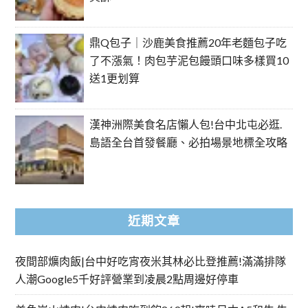
鼎Q包子｜沙鹿美食推薦20年老麵包子吃
了不漲氣！肉包芋泥包饅頭口味多樣買10
送1更划算
漢神洲際美食名店懶人包!台中北屯必逛.
島語全台首發餐廳、必拍場景地標全攻略
近期文章
夜間部爌肉飯|台中好吃宵夜米其林必比登推薦!滿滿排隊
人潮Google5千好評營業到凌晨2點周邊好停車