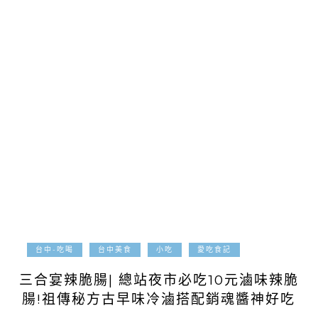
2021-05-09
台中-吃喝
台中美食
小吃
愛吃食記
三合宴辣脆腸| 總站夜市必吃10元滷味辣脆
腸!祖傳秘方古早味冷滷搭配銷魂醬神好吃