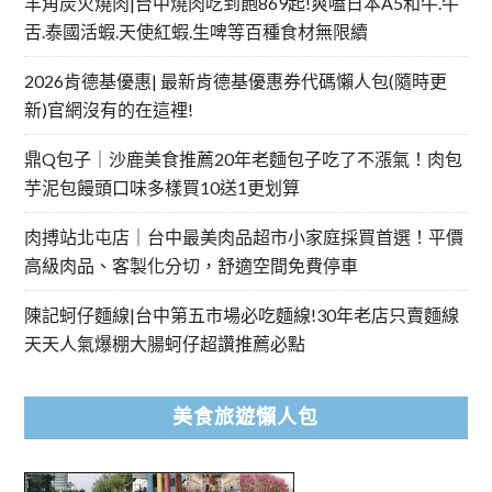
羊角炭火燒肉|台中燒肉吃到飽869起!爽嗑日本A5和牛.牛
舌.泰國活蝦.天使紅蝦.生啤等百種食材無限續
2026肯德基優惠| 最新肯德基優惠券代碼懶人包(隨時更
新)官網沒有的在這裡!
鼎Q包子｜沙鹿美食推薦20年老麵包子吃了不漲氣！肉包
芋泥包饅頭口味多樣買10送1更划算
肉搏站北屯店｜台中最美肉品超市小家庭採買首選！平價
高級肉品、客製化分切，舒適空間免費停車
陳記蚵仔麵線|台中第五市場必吃麵線!30年老店只賣麵線
天天人氣爆棚大腸蚵仔超讚推薦必點
美食旅遊懶人包