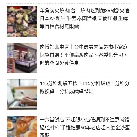
羊角炭火燒肉|台中燒肉吃到飽869起!爽嗑
日本A5和牛.牛舌.泰國活蝦.天使紅蝦.生啤
等百種食材無限續
肉搏站北屯店｜台中最美肉品超市小家庭
採買首選！平價高級肉品、客製化分切，
舒適空間免費停車
115分科測驗五標、115分科級距、分科分
數換算、分科成績總整理
一六堂餅店|不起眼小店低調到不注意就錯
過!台中伴手禮推薦50年老店超人氣金沙蛋
黃酥